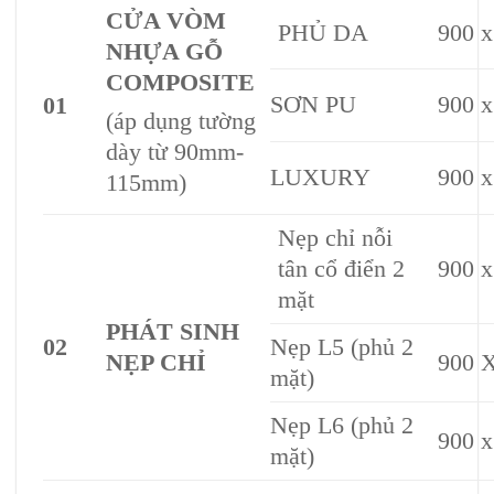
CỬA VÒM
PHỦ DA
900 x
NHỰA GỖ
COMPOSITE
SƠN PU
900 x
01
(áp dụng tường
dày từ 90mm-
LUXURY
900 x
115mm)
Nẹp chỉ nỗi
tân cổ điển 2
900 x
mặt
PHÁT SINH
02
Nẹp L5 (phủ 2
NẸP CHỈ
900 X
mặt)
Nẹp L6 (phủ 2
900 x
mặt)