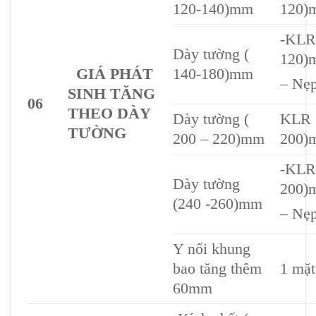
120-140)mm
120)
-KLR
Dày tường (
120)
GIÁ PHÁT
140-180)mm
– Nẹp
SINH TĂNG
06
THEO DÀY
Dày tường (
KLR 
TƯỜNG
200 – 220)mm
200)
-KLR
Dày tường
200)
(240 -260)mm
– Nẹp
Y nối khung
bao tăng thêm
1 mặt
60mm