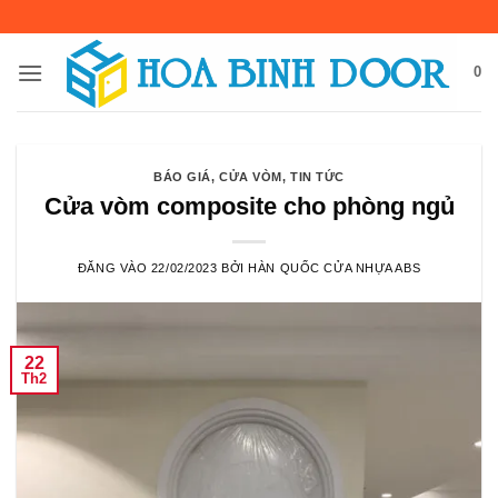
Bỏ
qua
nội
0
dung
BÁO GIÁ
,
CỬA VÒM
,
TIN TỨC
Cửa vòm composite cho phòng ngủ
ĐĂNG VÀO
22/02/2023
BỞI
HÀN QUỐC CỬA NHỰA ABS
22
Th2