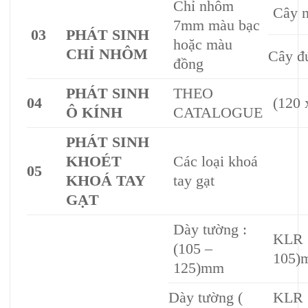
Chỉ nhôm
Cây 
7mm màu bạc
03
PHÁT SINH
hoặc màu
CHỈ NHÔM
Cây đ
đồng
PHÁT SINH
THEO
04
(120
Ô KÍNH
CATALOGUE
PHÁT SINH
KHOÉT
Các loại khoá
05
KHOÁ TAY
tay gạt
GẠT
Dày tường :
KLR 
(105 –
105)
125)mm
Dày tường (
KLR 