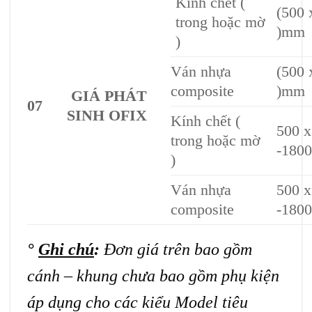
Kính chết (
(500 
trong hoặc mờ
)mm
)
Ván nhựa
(500 
composite
)mm
GIÁ PHÁT
07
SINH OFIX
Kính chết (
500 x
trong hoặc mờ
-180
)
Ván nhựa
500 x
composite
-180
°
Ghi chú
:
Đơn giá trên bao gồm
cánh – khung chưa bao gồm phụ kiện
áp dụng cho các kiểu Model tiêu