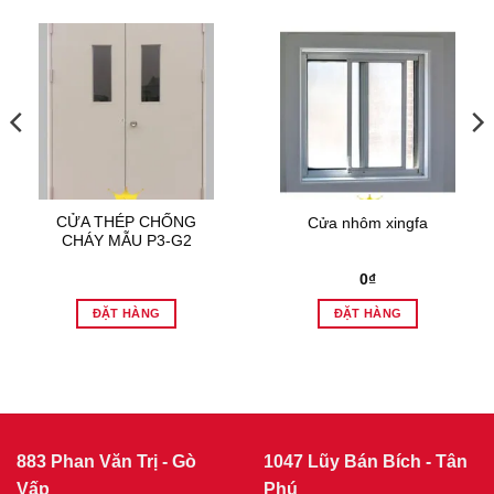
CỬA THÉP CHỐNG
Cửa nhôm xingfa
CHÁY MẪU P3-G2
0
₫
ĐẶT HÀNG
ĐẶT HÀNG
883 Phan Văn Trị - Gò
1047 Lũy Bán Bích - Tân
Vấp
Phú