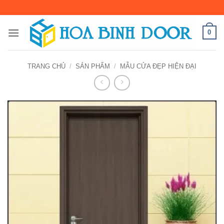
Bỏ
qua
nội
0
dung
TRANG CHỦ
/
SẢN PHẨM
/
MẪU CỬA ĐẸP HIỆN ĐẠI