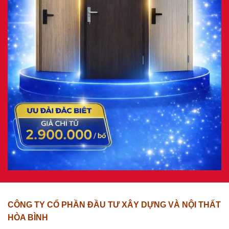
CÔNG TY CỔ PHẦN ĐẦU TƯ XÂY DỰNG VÀ NỘI THẤT
HÒA BÌNH