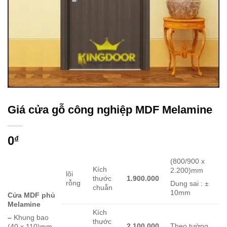
Giá cửa gỗ công nghiệp MDF Melamine
0
₫
(800/900 x
Kích
2.200)mm
lõi
thước
1.900.000
rỗng
Dung sai : ±
chuẫn
10mm
Cửa MDF phủ
Melamine
Kích
–
Khung bao
thước
2.100.000
Theo tường
(40 x 110)mm