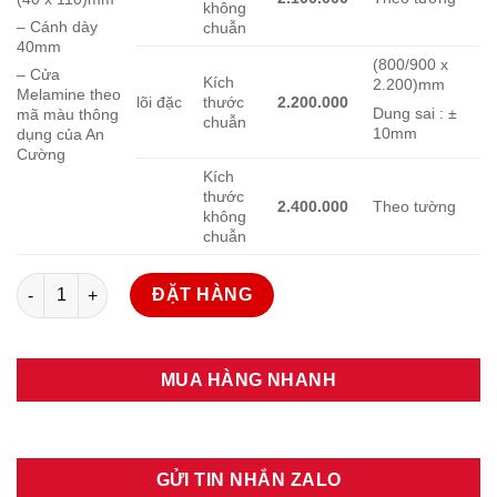
không
– Cánh dày
chuẫn
40mm
(800/900 x
– Cửa
Kích
2.200)mm
Melamine theo
lõi đặc
thước
2.200.000
Dung sai : ±
mã màu thông
chuẫn
10mm
dụng của An
Cường
Kích
thước
2.400.000
Theo tường
không
chuẫn
Giá cửa gỗ công nghiệp MDF Melamine số lượng
ĐẶT HÀNG
MUA HÀNG NHANH
GỬI TIN NHẮN ZALO