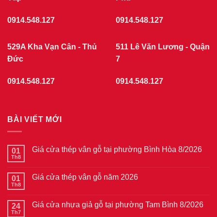
0914.548.127
0914.548.127
529A Kha Vạn Cân - Thủ
511 Lê Văn Lương - Quận
Đức
7
0914.548.127
0914.548.127
BÀI VIẾT MỚI
Giá cửa thép vân gỗ tại phường Bình Hòa 8/2026
01
Th8
Không
có
bình
Giá cửa thép vân gỗ năm 2026
01
luận
ở
Th8
Không
Giá
có
cửa
bình
thép
Giá cửa nhựa giả gỗ tại phường Tam Bình 8/2026
24
luận
vân
ở
Th7
Không
gỗ