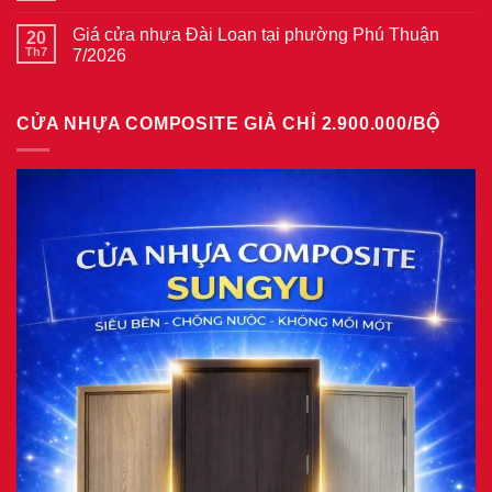
Giá
có
tại
cửa
bình
phường
thép
Giá cửa nhựa Đài Loan tại phường Phú Thuận
20
luận
Bình
vân
ở
Th7
7/2026
Hòa
gỗ
Giá
8/2026
năm
Không
cửa
2026
có
nhựa
bình
giả
CỬA NHỰA COMPOSITE GIẢ CHỈ 2.900.000/BỘ
luận
gỗ
ở
tại
Giá
phường
cửa
Tam
nhựa
Bình
Đài
8/2026
Loan
tại
phường
Phú
Thuận
7/2026