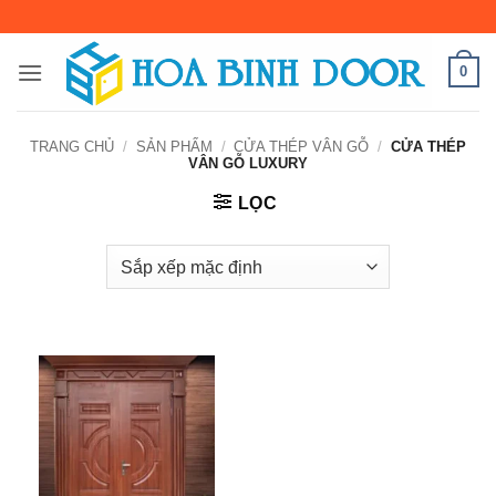
Bỏ
qua
nội
0
dung
TRANG CHỦ
/
SẢN PHẨM
/
CỬA THÉP VÂN GỖ
/
CỬA THÉP
VÂN GỖ LUXURY
LỌC