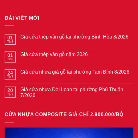
BÀI VIẾT MỚI
Giá cửa thép vân gỗ tại phường Bình Hòa 8/2026
01
Th8
Không
có
bình
Giá cửa thép vân gỗ năm 2026
01
luận
ở
Th8
Không
Giá
có
cửa
bình
thép
Giá cửa nhựa giả gỗ tại phường Tam Bình 8/2026
24
luận
vân
ở
Th7
Không
gỗ
Giá
có
tại
cửa
bình
phường
thép
Giá cửa nhựa Đài Loan tại phường Phú Thuận
20
luận
Bình
vân
ở
Th7
7/2026
Hòa
gỗ
Giá
8/2026
năm
Không
cửa
2026
có
nhựa
bình
giả
CỬA NHỰA COMPOSITE GIẢ CHỈ 2.900.000/BỘ
luận
gỗ
ở
tại
Giá
phường
cửa
Tam
nhựa
Bình
Đài
8/2026
Loan