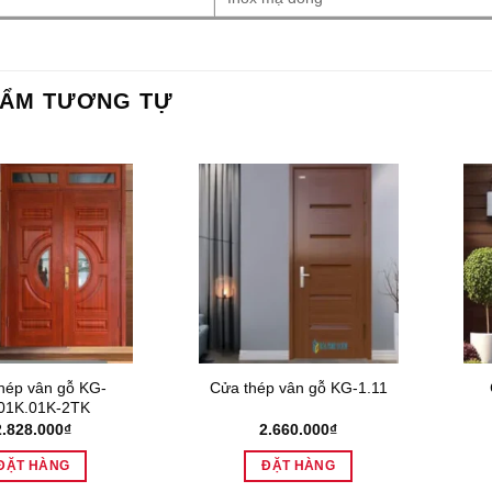
HẨM TƯƠNG TỰ
hép vân gỗ KG-
Cửa thép vân gỗ KG-1.11
01K.01K-2TK
2.828.000
₫
2.660.000
₫
ĐẶT HÀNG
ĐẶT HÀNG