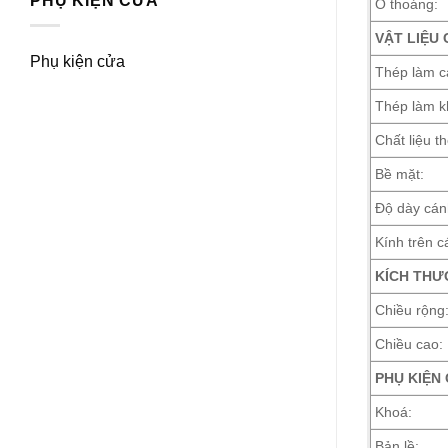
PHỤ KIỆN CỬA
Ô thoáng:
VẬT LIỆU 
Phụ kiện cửa
Thép làm c
Thép làm k
Chất liệu th
Bề mặt:
Độ dày cán
Kính trên c
KÍCH THƯ
Chiều rộng
Chiều cao:
PHỤ KIỆN
Khoá:
Bản lề: