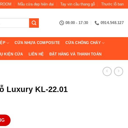
ROOM
Mẫu cửa đẹp hiện đại
Tay vịn cầu thang gỗ
Thước lỗ ban
08:00 - 17:30
0914.548.127
IỆP
CỬA NHỰA COMPOSITE
CỬA CHỐNG CHÁY
Ụ KIỆN CỬA
LIÊN HỆ
ĐẶT HÀNG VÀ THANH TOÁN
ỗ Luxury KL-22.01
2.01 số lượng
NG