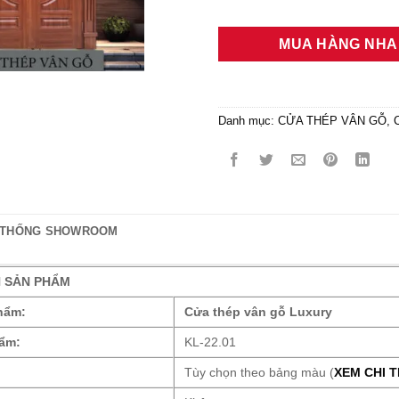
MUA HÀNG NH
Danh mục:
CỬA THÉP VÂN GỖ
,
 THỐNG SHOWROOM
N SẢN PHẨM
hẩm:
Cửa thép vân gỗ Luxury
ẩm:
KL-22.01
Tùy chọn theo bảng màu (
XEM CHI T