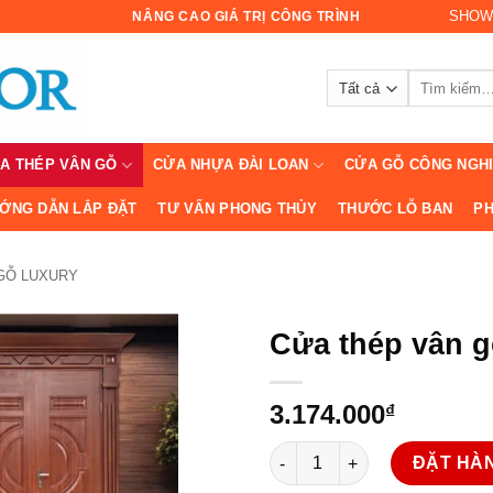
SHOW
NÂNG CAO GIÁ TRỊ CÔNG TRÌNH
Tìm
kiếm:
A THÉP VÂN GỖ
CỬA NHỰA ĐÀI LOAN
CỬA GỖ CÔNG NGH
ỚNG DẪN LẮP ĐẶT
TƯ VẤN PHONG THỦY
THƯỚC LỖ BAN
PH
GỖ LUXURY
Cửa thép vân g
3.174.000
₫
Cửa thép vân gỗ Luxury KL-2
ĐẶT HÀ