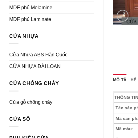
MDF phủ Melamine
MDF phủ Laminate
CỬA NHỰA
Cửa Nhựa ABS Hàn Quốc
CỬA NHỰA ĐÀI LOAN
MÔ TẢ
HỆ
CỬA CHỐNG CHÁY
THÔNG TI
Cửa gỗ chống cháy
Tên sản p
Mã sản ph
CỬA SỔ
Mã màu: