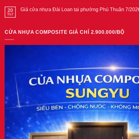
Giá
có
tại
cửa
bình
phường
thép
Giá cửa nhựa Đài Loan tại phường Phú Thuận 7/202
20
luận
Bình
vân
ở
Th7
Hòa
Không
gỗ
Giá
8/2026
có
năm
cửa
bình
2026
nhựa
luận
giả
CỬA NHỰA COMPOSITE GIẢ CHỈ 2.900.000/BỘ
ở
gỗ
Giá
tại
cửa
phường
nhựa
Tam
Đài
Bình
Loan
8/2026
tại
phường
Phú
Thuận
7/2026