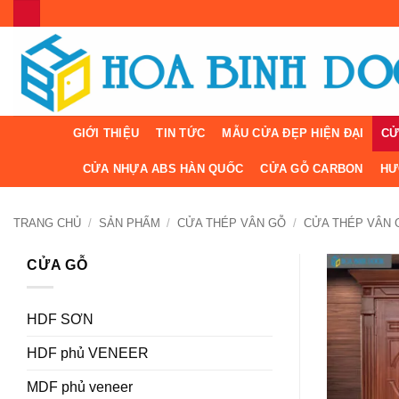
Bỏ
qua
nội
dung
GIỚI THIỆU
TIN TỨC
MẪU CỬA ĐẸP HIỆN ĐẠI
CỬ
CỬA NHỰA ABS HÀN QUỐC
CỬA GỖ CARBON
HƯ
TRANG CHỦ
/
SẢN PHẨM
/
CỬA THÉP VÂN GỖ
/
CỬA THÉP VÂN 
CỬA GỖ
HDF SƠN
HDF phủ VENEER
MDF phủ veneer