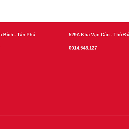
n Bích - Tân Phú
529A Kha Vạn Cân - Thủ Đ
7
0914.548.127