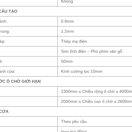
Không
CẤU TẠO
ánh:
0.8mm
hung:
1.2mm
ép:
Thép mạ điện
Sơn tĩnh điện – Phủ phim vân gỗ
h:
50mm
ánh cửa:
Kính cường lực 10mm
ỚC Ô CHỜ GIỚI HẠN
:
2300mm ≤ Chiều rộng ô chờ ≤ 4000
2000mm ≤ Chiều cao ô chờ ≤ 2600m
 CỬA
Theo yêu cầu
Inox mạ đồng