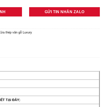
ANH
GỬI TIN NHẮN ZALO
Cửa thép vân gỗ Luxury
IẾT TẠI ĐÂY
)