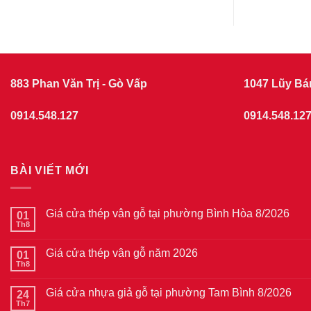
883 Phan Văn Trị - Gò Vấp
1047 Lũy Bá
0914.548.127
0914.548.12
BÀI VIẾT MỚI
Giá cửa thép vân gỗ tại phường Bình Hòa 8/2026
01
Th8
Không
có
bình
Giá cửa thép vân gỗ năm 2026
01
luận
ở
Th8
Không
Giá
có
cửa
bình
thép
Giá cửa nhựa giả gỗ tại phường Tam Bình 8/2026
24
luận
vân
ở
Th7
Không
gỗ