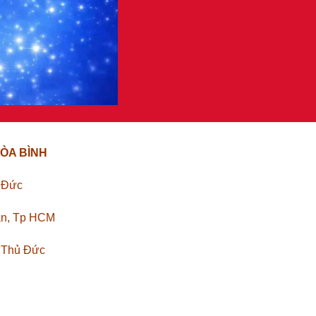
ÒA BÌNH
ủ Đức
ân, Tp HCM
. Thủ Đức