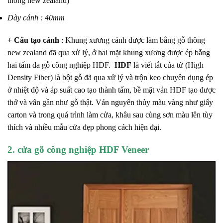
thông new zealand)
Dày cánh : 40mm
+ Cấu tạo cánh
: Khung xương cánh được làm bằng gỗ thông
new zealand đã qua xử lý, ở hai mặt khung xương được ép bằng
hai tấm da gỗ công nghiệp HDF.
HDF
là viết tắt của từ (High
Density Fiber) là bột gỗ đã qua xử lý và trộn keo chuyên dụng ép
ở nhiệt độ và áp suất cao tạo thành tấm, bề mặt ván HDF tạo được
thớ và vân gần như gỗ thật. Ván nguyên thủy màu vàng như giấy
carton và trong quá trình làm cửa, khâu sau cùng sơn màu lên tùy
thích và nhiều mẫu cửa đẹp phong cách hiện đại.
2. cửa gỗ công nghiệp HDF Veneer