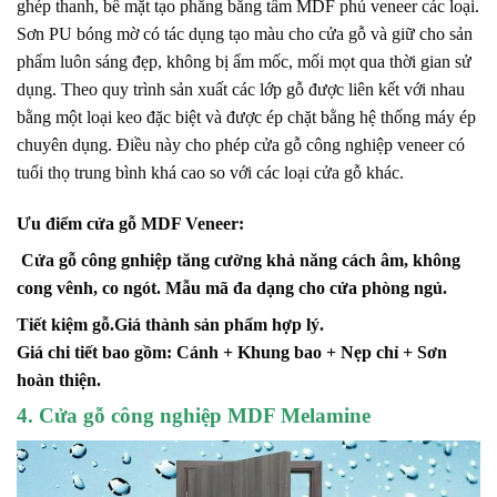
ghép thanh, bề mặt tạo phẳng bằng tấm MDF phủ veneer các loại.
Sơn PU bóng mờ có tác dụng tạo màu cho cửa gỗ và giữ cho sản
phẩm luôn sáng đẹp, không bị ẩm mốc, mối mọt qua thời gian sử
dụng. Theo quy trình sản xuất các lớp gỗ được liên kết với nhau
bằng một loại keo đặc biệt và được ép chặt bằng hệ thống máy ép
chuyên dụng. Điều này cho phép cửa gỗ công nghiệp veneer có
tuổi thọ trung bình khá cao so với các loại cửa gỗ khác.
Ưu điểm cửa gỗ MDF Veneer:
Cửa gỗ công gnhiệp tăng cường khả năng cách âm, không
cong vênh, co ngót. Mẫu mã đa dạng cho cửa phòng ngủ.
Tiết kiệm gỗ.Giá thành sản phẩm hợp lý.
Giá chi tiết bao gồm: Cánh + Khung bao + Nẹp chỉ + Sơn
hoàn thiện.
4. Cửa gỗ công nghiệp MDF Melamine