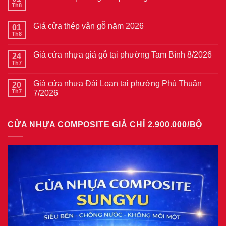
Th8
Không
có
bình
Giá cửa thép vân gỗ năm 2026
01
luận
ở
Th8
Không
Giá
có
cửa
bình
thép
Giá cửa nhựa giả gỗ tại phường Tam Bình 8/2026
24
luận
vân
ở
Th7
Không
gỗ
Giá
có
tại
cửa
bình
phường
thép
Giá cửa nhựa Đài Loan tại phường Phú Thuận
20
luận
Bình
vân
ở
Th7
7/2026
Hòa
gỗ
Giá
8/2026
năm
Không
cửa
2026
có
nhựa
bình
giả
CỬA NHỰA COMPOSITE GIẢ CHỈ 2.900.000/BỘ
luận
gỗ
ở
tại
Giá
phường
cửa
Tam
nhựa
Bình
Đài
8/2026
Loan
tại
phường
Phú
Thuận
7/2026