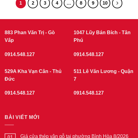
1
2
3
4
…
8
9
10
883 Phan Văn Trị - Gò
1047 Lũy Bán Bích - Tân
Vấp
Phú
0914.548.127
0914.548.127
529A Kha Vạn Cân - Thủ
511 Lê Văn Lương - Quận
Đức
7
0914.548.127
0914.548.127
BÀI VIẾT MỚI
Giá cửa thép vân gỗ tại phường Bình Hòa 8/2026
01