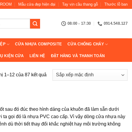
ROOM
Mẫu cửa đẹp hiện đại
Tay vịn cầu thang gỗ
Thước lỗ ban
08:00 - 17:30
0914.548.127
IỆP
CỬA NHỰA COMPOSITE
CỬA CHỐNG CHÁY
Ụ KIỆN CỬA
LIÊN HỆ
ĐẶT HÀNG VÀ THANH TOÁN
hị 1–12 của 87 kết quả
ốt sau đó đúc theo hình dáng của khuôn đã làm sẵn dưới
ời ta gọi đó là nhựa PVC cao cấp. Vì vậy dòng cửa nhựa này
h dù thời tiết thay đổi khắc nghiệt hay môi trường không