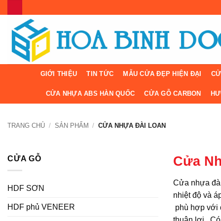
Bỏ
qua
nội
dung
GIỚI THIỆU
TIN TỨC
MẪU CỬA ĐẸP HIỆN ĐẠI
CỬ
CỬA NHỰA ABS HÀN QUỐC
CỬA GỖ CARBON
HƯ
TRANG CHỦ
/
SẢN PHẨM
/
CỬA NHỰA ĐÀI LOAN
Cửa Nh
CỬA GỖ
Cửa nhựa đài
HDF SƠN
nhiệt độ và á
HDF phủ VENEER
phù hợp với đ
thuận lợi. Có 