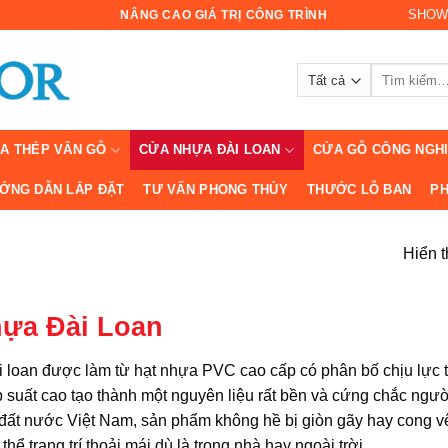
SHOW
NÂNG CAO GIÁ TRỊ CÔNG TRÌNH
Tìm
kiếm:
A THÉP VÂN GỖ
CỬA NHỰA ĐÀI LOAN
CỬA GỖ CÔNG NGH
ỚNG DẪN LẮP ĐẶT
TƯ VẤN PHONG THỦY
THƯỚC LỖ BAN
PH
Hiển t
ựa Đài Loan
 loan được làm từ hạt nhựa PVC cao cấp có phân bố chịu lực t
p suất cao tạo thành một nguyên liệu rất bền và cứng chắc ngư
ất nước Việt Nam, sản phẩm không hề bị giòn gãy hay cong vên
thể trang trí thoải mái dù là trong nhà hay ngoài trời.