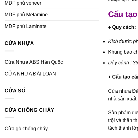
MDF phủ veneer
Cấu tạo
MDF phủ Melamine
MDF phủ Laminate
+ Quy cách:
Kích thước ph
CỬA NHỰA
Khung bao c
Cửa Nhựa ABS Hàn Quốc
Dày cánh : 3
CỬA NHỰA ĐÀI LOAN
+ Cấu tạo c
CỬA SỔ
Cửa nhựa Đà
nhà sản xuất.
CỬA CHỐNG CHÁY
Sản phẩm đượ
trội và thân 
tách thành lớ
Cửa gỗ chống cháy