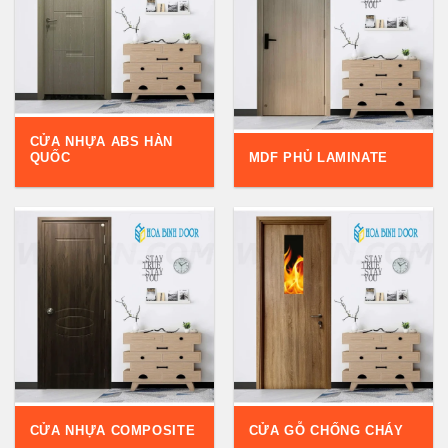
CỬA NHỰA ABS HÀN
QUỐC
MDF PHỦ LAMINATE
CỬA NHỰA COMPOSITE
CỬA GỖ CHỐNG CHÁY