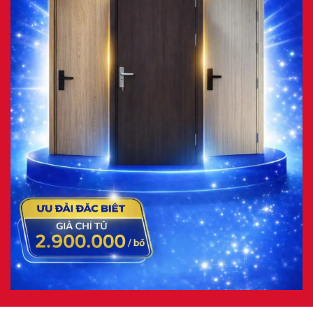
CÔNG TY CỔ PHẦN ĐẦU TƯ XÂY DỰNG VÀ NỘI THẤT
HÒA BÌNH