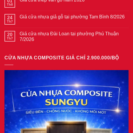
Không
gỗ
Giá
có
tại
cửa
bình
phường
thép
Giá cửa nhựa Đài Loan tại phường Phú Thuận
20
luận
Bình
vân
ở
Th7
7/2026
Hòa
gỗ
Giá
8/2026
năm
Không
cửa
2026
có
nhựa
bình
giả
CỬA NHỰA COMPOSITE GIẢ CHỈ 2.900.000/BỘ
luận
gỗ
ở
tại
Giá
phường
cửa
Tam
nhựa
Bình
Đài
8/2026
Loan
tại
phường
Phú
Thuận
7/2026