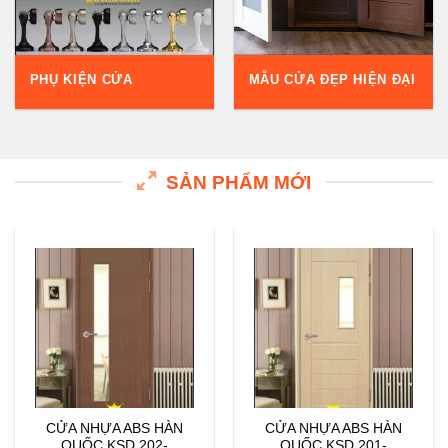
PHỤ KIỆN CỬA
MẪU CỬA ĐẸP HIỆN ĐẠI
SẢN PHẨM MỚI
CỬA NHỰA ABS HÀN
CỬA NHỰA ABS HÀN
QUỐC KSD.202-
QUỐC KSD.201-
W0901
MQ808
ĐẶT HÀNG
ĐẶT HÀNG