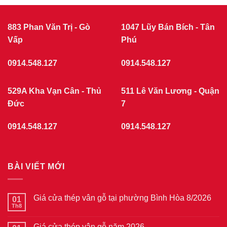
Vấp
Phú
0914.548.127
0914.548.127
529A Kha Vạn Cân - Thủ
511 Lê Văn Lương - Quận
Đức
7
0914.548.127
0914.548.127
BÀI VIẾT MỚI
Giá cửa thép vân gỗ tại phường Bình Hòa 8/2026
01
Th8
Không
có
bình
Giá cửa thép vân gỗ năm 2026
01
luận
ở
Th8
Không
Giá
có
cửa
bình
thép
Giá cửa nhựa giả gỗ tại phường Tam Bình 8/2026
24
luận
vân
ở
Th7