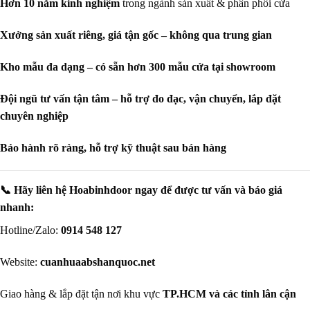
Kho mẫu đa dạng – có sẵn hơn 300 mẫu cửa tại showroom
Đội ngũ tư vấn tận tâm – hỗ trợ đo đạc, vận chuyển, lắp đặt
chuyên nghiệp
Bảo hành rõ ràng, hỗ trợ kỹ thuật sau bán hàng
📞 Hãy liên hệ Hoabinhdoor ngay để được tư vấn và báo giá
nhanh:
Hotline/Zalo:
0914 548 127
Website:
cuanhuaabshanquoc.net
Giao hàng & lắp đặt tận nơi khu vực
TP.HCM và các tỉnh lân cận
883 Phan Văn Trị - Gò
1047 Lũy Bán Bích - Tân