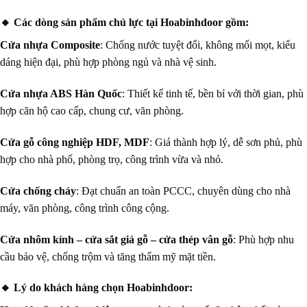
dáng hiện đại, phù hợp phòng ngủ và nhà vệ sinh.
Cửa nhựa ABS Hàn Quốc
: Thiết kế tinh tế, bền bỉ với thời gian, phù
hợp căn hộ cao cấp, chung cư, văn phòng.
Cửa gỗ công nghiệp HDF, MDF
: Giá thành hợp lý, dễ sơn phủ, phù
hợp cho nhà phố, phòng trọ, công trình vừa và nhỏ.
Cửa chống cháy
: Đạt chuẩn an toàn PCCC, chuyên dùng cho nhà
máy, văn phòng, công trình công cộng.
Cửa nhôm kính – cửa sắt giả gỗ – cửa thép vân gỗ
: Phù hợp nhu
cầu bảo vệ, chống trộm và tăng thẩm mỹ mặt tiền.
🔸 Lý do khách hàng chọn Hoabinhdoor:
Hơn 10 năm kinh nghiệm
trong ngành sản xuất & phân phối cửa
Xưởng sản xuất riêng, giá tận gốc – không qua trung gian