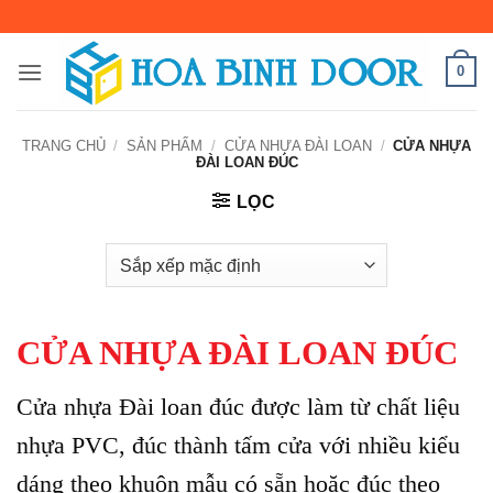
Bỏ
qua
nội
0
dung
TRANG CHỦ
/
SẢN PHẨM
/
CỬA NHỰA ĐÀI LOAN
/
CỬA NHỰA
ĐÀI LOAN ĐÚC
LỌC
CỬA NHỰA ĐÀI LOAN ĐÚC
Cửa nhựa Đài loan đúc được làm từ chất liệu
nhựa PVC, đúc thành tấm cửa với nhiều kiểu
dáng theo khuôn mẫu có sẵn hoặc đúc theo