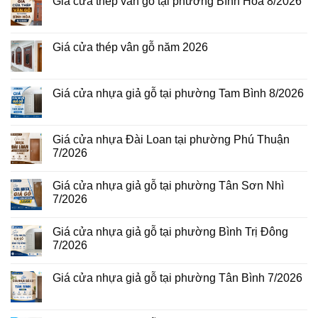
Giá cửa thép vân gỗ tại phường Bình Hòa 8/2026
Không
có
bình
luận
Giá cửa thép vân gỗ năm 2026
ở
Giá
Không
cửa
có
thép
bình
vân
luận
Giá cửa nhựa giả gỗ tại phường Tam Bình 8/2026
gỗ
ở
tại
Giá
Không
phường
cửa
có
Bình
thép
bình
Hòa
vân
luận
Giá cửa nhựa Đài Loan tại phường Phú Thuận
8/2026
gỗ
ở
7/2026
năm
Giá
2026
cửa
Không
nhựa
có
giả
Giá cửa nhựa giả gỗ tại phường Tân Sơn Nhì
bình
gỗ
luận
7/2026
tại
ở
phường
Giá
Không
Tam
cửa
có
Bình
Giá cửa nhựa giả gỗ tại phường Bình Trị Đông
nhựa
bình
8/2026
Đài
luận
7/2026
Loan
ở
tại
Giá
Không
phường
cửa
có
Giá cửa nhựa giả gỗ tại phường Tân Bình 7/2026
Phú
nhựa
bình
Thuận
giả
luận
Không
7/2026
gỗ
ở
có
tại
Giá
bình
phường
cửa