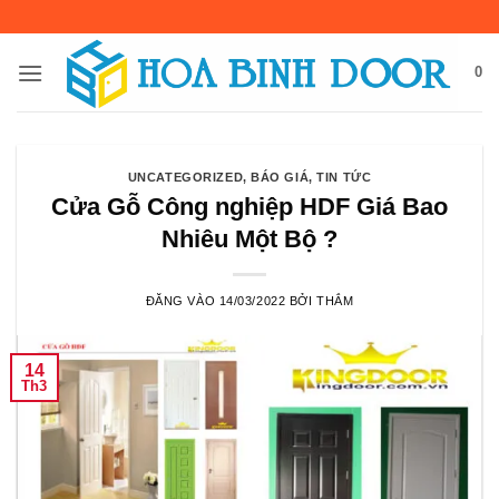
Bỏ
qua
nội
0
dung
UNCATEGORIZED
,
BÁO GIÁ
,
TIN TỨC
Cửa Gỗ Công nghiệp HDF Giá Bao
Nhiêu Một Bộ ?
ĐĂNG VÀO
14/03/2022
BỞI
THẮM
14
Th3