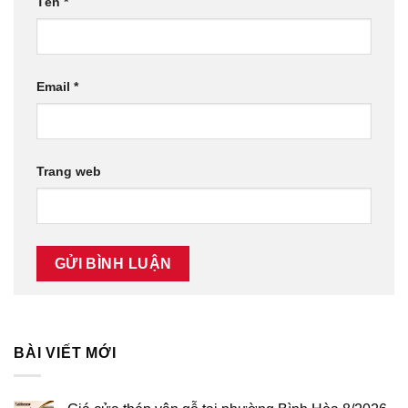
Tên
*
Email
*
Trang web
BÀI VIẾT MỚI