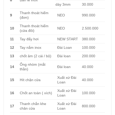
8
Bản lề inox
dày 3mm
30.000
Thanh thoát hiểm
9
NEO
990.000
(đơn)
Thanh thoát hiểm
10
NEO
2.500.000
(cửa đôi)
11
Tay đẩy hơi
NEW START
380.000
12
Tay nắm inox
Đài Loan
100.000
13
chốt âm (2 cái / bộ)
Đài loan
200.000
Ống nhòm (mắt
14
Đài loan
40.000
thần)
Xuất xứ Đài
15
Hít chặn cửa
40.000
Loan
Xuất xứ Đài
16
Chốt an toàn ( xích)
100.000
Loan
Thanh chắn khe
Xuất xứ Đài
17
800.000
chân cửa
Loan