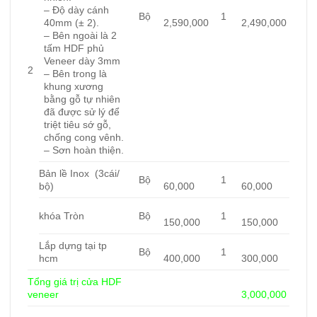
– Độ dày cánh
Bộ
1
40mm (± 2).
2,590,000
2,490,000
– Bên ngoài là 2
tấm HDF phủ
Veneer dày 3mm
2
– Bên trong là
khung xương
bằng gỗ tự nhiên
đã được sử lý để
triệt tiêu sớ gỗ,
chống cong vênh.
– Sơn hoàn thiện.
Bản lề Inox (3cái/
Bộ
1
bộ)
60,000
60,000
khóa Tròn
Bộ
1
150,000
150,000
Lắp dựng tại tp
Bộ
1
hcm
400,000
300,000
Tổng giá trị cửa HDF
veneer
3,000,000