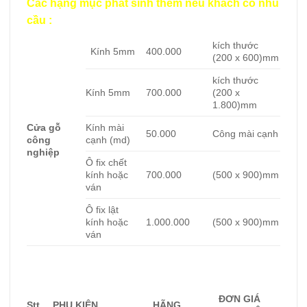
Các hạng mục phát sinh thêm nếu khách có nhu
cầu :
kích thước
Kính 5mm
400.000
(200 x 600)mm
kích thước
Kính 5mm
700.000
(200 x
1.800)mm
Cửa gỗ
Kính mài
50.000
Công mài cạnh
công
cạnh (md)
nghiệp
Ô fix chết
kính hoặc
700.000
(500 x 900)mm
ván
Ô fix lật
kính hoặc
1.000.000
(500 x 900)mm
ván
ĐƠN GIÁ
Stt
PHỤ KIỆN
HÃNG