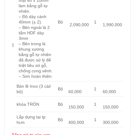
mặt 40 x 10mm
làm bằng gỗ tự
nhiên.
– Độ dày cánh
40mm (± 2).
Bộ
1
2,090,000
1,990,000
– Bên ngoài là 2
tấm HDF dày
3mm
– Bên trong là
1
khung xương
bằng gỗ tự nhiên
đã được sử lý để
triệt tiêu sớ gỗ,
chống cong vênh.
– Sơn hoàn thiện.
Bản lề Inox (3 cái/
Bộ
1
bộ)
60,000
60,000
khóa TRÒN
Bộ
1
150,000
150,000
Lắp dựng tại tp
Bộ
1
hcm
400,000
300,000
Tổng giá trị cửa sơn