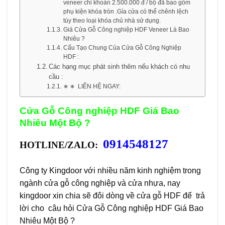
veneer chỉ khoản 2.500.000 đ / bộ đã bao gồm
phụ kiện khóa tròn .Gía cửa có thể chênh lệch
tùy theo loại khóa chủ nhà sử dụng.
Giá Cửa Gỗ Công nghiệp HDF Veneer Là Bao
Nhiêu ?
Cấu Tạo Chung Của Cửa Gỗ Công Nghiệp
HDF :
Các hạng mục phát sinh thêm nếu khách có nhu
cầu :
∗ ∗ LIÊN HỆ NGAY:
Cửa Gỗ Công nghiệp HDF Giá Bao
Nhiêu Một Bộ ?
0914548127
HOTLINE/ZALO:
Công ty Kingdoor với nhiều năm kinh nghiệm trong
ngành cửa gỗ công nghiệp và cửa nhựa, nay
kingdoor xin chia sẽ đôi dòng về cửa gỗ HDF để trả
lời cho câu hỏi Cửa Gỗ Công nghiệp HDF Giá Bao
Nhiêu Một Bộ ?