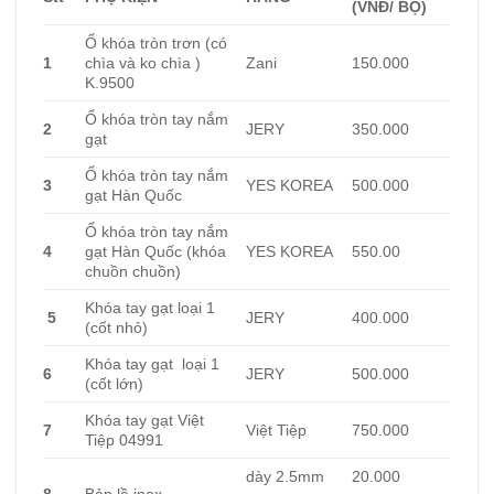
(VNĐ/ BỘ)
Ổ khóa tròn trơn (có
1
chìa và ko chìa )
Zani
150.000
K.9500
Ổ khóa tròn tay nắm
2
JERY
350.000
gạt
Ổ khóa tròn tay nắm
3
YES KOREA
500.000
gạt Hàn Quốc
Ổ khóa tròn tay nắm
4
gạt Hàn Quốc (khóa
YES KOREA
550.00
chuồn chuồn)
Khóa tay gạt loại 1
5
JERY
400.000
(cốt nhỏ)
Khóa tay gạt loại 1
6
JERY
500.000
(cốt lớn)
Khóa tay gạt Việt
7
Việt Tiệp
750.000
Tiệp 04991
dày 2.5mm
20.000