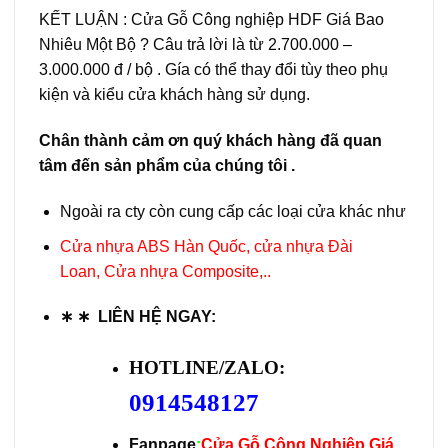
KẾT LUẬN : Cửa Gỗ Công nghiệp HDF Giá Bao
Nhiêu Một Bộ ? Câu trả lời là từ 2.700.000 –
3.000.000 đ / bộ . Gía có thể thay đổi tùy theo phụ
kiện và kiểu cửa khách hàng sử dụng.
Chân thành cảm ơn quý khách hàng đã quan
tâm đến sản phẩm của chúng tôi .
Ngoài ra cty còn cung cấp các loại cửa khác như
Cửa nhựa ABS Hàn Quốc
,
cửa nhựa Đài
Loan
,
Cửa nhựa Composite
,..
∗ ∗
LIÊN HỆ NGAY:
HOTLINE/ZALO:
0914548127
Fanpage
:
Cửa Gỗ Công Nghiệp Giá