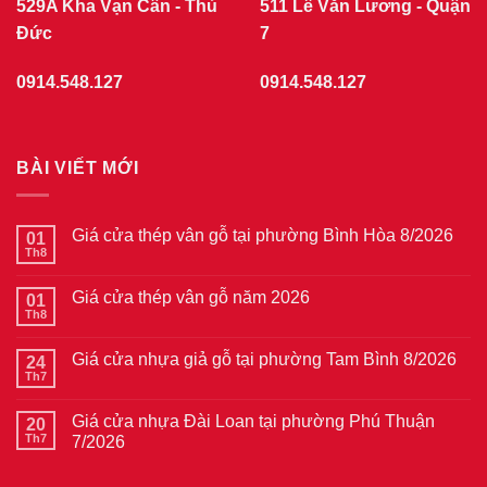
529A Kha Vạn Cân - Thủ
511 Lê Văn Lương - Quận
Đức
7
0914.548.127
0914.548.127
BÀI VIẾT MỚI
Giá cửa thép vân gỗ tại phường Bình Hòa 8/2026
01
Th8
Không
có
bình
Giá cửa thép vân gỗ năm 2026
01
luận
ở
Th8
Không
Giá
có
cửa
bình
thép
Giá cửa nhựa giả gỗ tại phường Tam Bình 8/2026
24
luận
vân
ở
Th7
Không
gỗ
Giá
có
tại
cửa
bình
phường
thép
Giá cửa nhựa Đài Loan tại phường Phú Thuận
20
luận
Bình
vân
ở
Th7
7/2026
Hòa
gỗ
Giá
8/2026
năm
Không
cửa
2026
có
nhựa