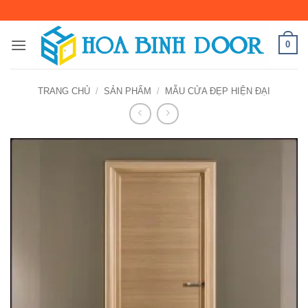
Bỏ
qua
nội
0
dung
TRANG CHỦ
/
SẢN PHẨM
/
MẪU CỬA ĐẸP HIỆN ĐẠI