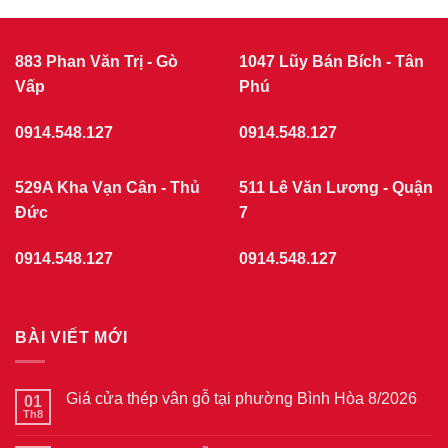
883 Phan Văn Trị - Gò
1047 Lũy Bán Bích - Tân
Vấp
Phú
0914.548.127
0914.548.127
529A Kha Vạn Cân - Thủ
511 Lê Văn Lương - Quận
Đức
7
0914.548.127
0914.548.127
BÀI VIẾT MỚI
Giá cửa thép vân gỗ tại phường Bình Hòa 8/2026
01
Th8
Không
có
bình