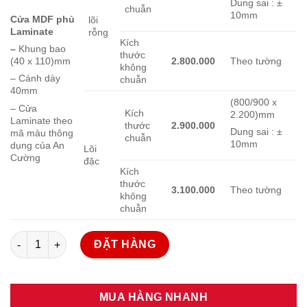
Dung sai : ±
chuẫn
10mm
Cửa MDF phủ
lõi
Laminate
rỗng
Kích
–
Khung bao
thước
2.800.000
Theo tường
(40 x 110)mm
không
– Cánh dày
chuẫn
40mm
(800/900 x
– Cửa
Kích
2.200)mm
Laminate theo
thước
2.900.000
Dung sai : ±
mã màu thông
chuẫn
10mm
dụng của An
Lõi
Cường
đặc
Kích
thước
3.100.000
Theo tường
không
chuẫn
Giá cửa gỗ công nghiệp MDF Laminate số lượng
ĐẶT HÀNG
MUA HÀNG NHANH