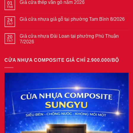
Giá cửa thép vân gỗ năm 2026
01
luận
ở
Th8
Không
Giá
có
cửa
bình
thép
Giá cửa nhựa giả gỗ tại phường Tam Bình 8/2026
24
luận
vân
ở
Th7
Không
gỗ
Giá
có
tại
cửa
bình
phường
thép
Giá cửa nhựa Đài Loan tại phường Phú Thuận
20
luận
Bình
vân
ở
Th7
7/2026
Hòa
gỗ
Giá
8/2026
năm
Không
cửa
2026
có
nhựa
bình
giả
CỬA NHỰA COMPOSITE GIẢ CHỈ 2.900.000/BỘ
luận
gỗ
ở
tại
Giá
phường
cửa
Tam
nhựa
Bình
Đài
8/2026
Loan
tại
phường
Phú
Thuận
7/2026