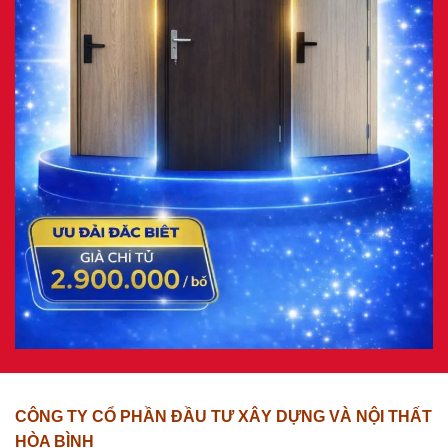
CÔNG TY CỔ PHẦN ĐẦU TƯ XÂY DỰNG VÀ NỘI THẤT
HÒA BÌNH