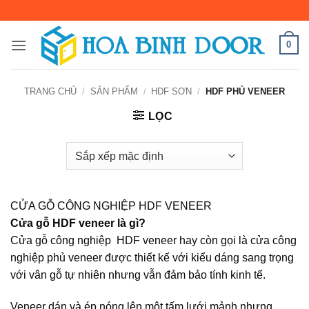
Bỏ
qua
nội
0
dung
TRANG CHỦ
/
SẢN PHẨM
/
HDF SƠN
/
HDF PHỦ VENEER
LỌC
CỬA GỖ CÔNG NGHIỆP HDF VENEER
Cửa gỗ HDF veneer là gì?
Cửa gỗ công nghiệp HDF veneer hay còn gọi là cửa công
nghiệp phủ veneer được thiết kế với kiểu dáng sang trọng
với vân gỗ tự nhiên nhưng vẫn đảm bảo tính kinh tế.
Veneer dán và ép nóng lên một tấm lưới mảnh nhưng