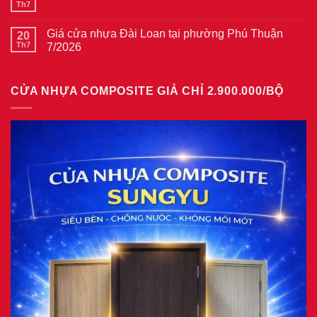
ở
Th7
Không
gỗ
Giá
có
tại
cửa
bình
phường
thép
Giá cửa nhựa Đài Loan tại phường Phú Thuận
20
luận
Bình
vân
ở
Th7
7/2026
Hòa
gỗ
Giá
8/2026
năm
Không
cửa
2026
có
nhựa
bình
giả
CỬA NHỰA COMPOSITE GIẢ CHỈ 2.900.000/BỘ
luận
gỗ
ở
tại
Giá
phường
cửa
Tam
nhựa
Bình
Đài
8/2026
Loan
tại
phường
Phú
Thuận
7/2026