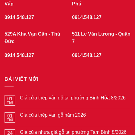
Vấp
Phú
0914.548.127
0914.548.127
529A Kha Vạn Cân - Thủ
511 Lê Văn Lương - Quận
Đức
7
0914.548.127
0914.548.127
BÀI VIẾT MỚI
Giá cửa thép vân gỗ tại phường Bình Hòa 8/2026
01
Th8
Không
có
bình
Giá cửa thép vân gỗ năm 2026
01
luận
ở
Th8
Không
Giá
có
cửa
bình
thép
Giá cửa nhựa giả gỗ tại phường Tam Bình 8/2026
24
luận
vân