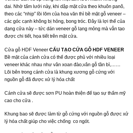
dai. Nhờ tấm lưới này, khi dập mặt cửa theo khuôn panô,
theo các “nhịp” lồi lõm của hoa văn thì bề mặt gỗ veneer –
các góc cạnh không bị hỏng, bong tróc. Đây là lợi thế của
dạng cửa này – tức dán veneer gỗ lạng mỏng mà vẫn tạo
được chi tiết, họa tiết trên mặt cửa.
Cửa gỗ HDF Veneer
CẤU TẠO CỬA GỖ HDF VENEER
Bề mặt của cánh cửa có thể được phủ với nhiều loại
veneer khác nhau như vân xoan đào,vân gỗ tần bì,……
Lõi bên trong cánh cửa là khung xương gỗ cứng với
nguồn gỗ đã được xử lý hóa chất
Cánh cửa sẽ được sơn PU hoàn thiện để tạo sự thẩm mỹ
cao cho cửa .
Khung bao sẽ được làm từ gỗ cứng với nguồn gỗ được xử
lý hóa chất giúp cho việc chống co ngót.