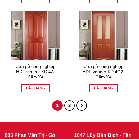
Cửa gỗ công nghiệp
Cửa gỗ công nghiệp
HDF veneer KD.4A-
HDF veneer KD.4G2-
Căm Xe
Căm Xe
ĐẶT HÀNG
ĐẶT HÀNG
1
2
883 Phan Văn Trị - Gò
1047 Lũy Bán Bích - Tân