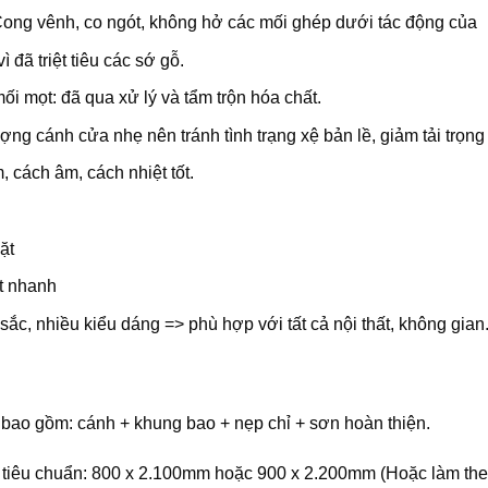
ong vênh, co ngót, không hở các mối ghép dưới tác động của
 vì đã triệt tiêu các sớ gỗ.
i mọt: đã qua xử lý và tẩm trộn hóa chất.
ợng cánh cửa nhẹ nên tránh tình trạng xệ bản lề, giảm tải trọng 
 cách âm, cách nhiệt tốt.
ặt
t nhanh
ắc, nhiều kiểu dáng => phù hợp với tất cả nội thất, không gian
̣ bao gồm: cánh + khung bao + nẹp chỉ + sơn hoàn thiện.
 tiêu chuẩn: 800 x 2.100mm hoặc 900 x 2.200mm (Hoặc làm theo