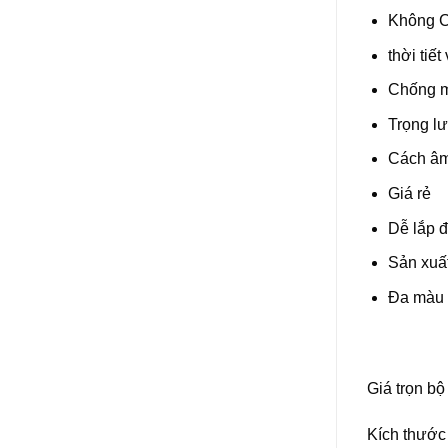
Không C
thời tiết
Chống mố
Trọng lư
Cách âm,
Giá rẻ
Dễ lắp đ
Sản xuấ
Đa màu s
Giá trọn bô
Kích thước