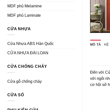
MDF phủ Melamine
MDF phủ Laminate
CỬA NHỰA
Cửa Nhựa ABS Hàn Quốc
MÔ TẢ
HỆ
CỬA NHỰA ĐÀI LOAN
CỬA CHỐNG CHÁY
Đến với Cử
với ngôi nh
Cửa gỗ chống cháy
cơ hội sở 
CỬA SỔ