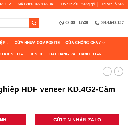
ROOM
Mẫu cửa đẹp hiện đại
Tay vịn cầu thang gỗ
Thước lỗ ban
08:00 - 17:30
0914.548.127
IỆP
CỬA NHỰA COMPOSITE
CỬA CHỐNG CHÁY
Ụ KIỆN CỬA
LIÊN HỆ
ĐẶT HÀNG VÀ THANH TOÁN
ghiệp HDF veneer KD.4G2-Căm
ANH
GỬI TIN NHẮN ZALO