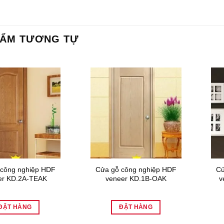
HẨM TƯƠNG TỰ
 công nghiệp HDF
Cửa gỗ công nghiệp HDF
Cử
er KD.2A-TEAK
veneer KD.1B-OAK
v
ĐẶT HÀNG
ĐẶT HÀNG