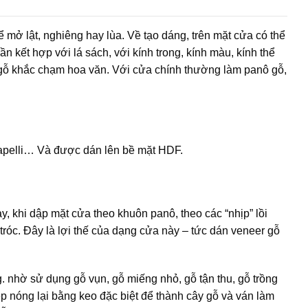
mở lật, nghiêng hay lùa. Về tạo dáng, trên mặt cửa có thể
n kết hợp với lá sách, với kính trong, kính màu, kính thể
a gỗ khắc chạm hoa văn. Với cửa chính thường làm panô gỗ,
 sapelli… Và được dán lên bề mặt HDF.
y, khi dập mặt cửa theo khuôn panô, theo các “nhịp” lồi
tróc. Đây là lợi thế của dạng cửa này – tức dán veneer gỗ
. nhờ sử dụng gỗ vụn, gỗ miếng nhỏ, gỗ tận thu, gỗ trồng
p nóng lại bằng keo đặc biệt để thành cây gỗ và ván làm