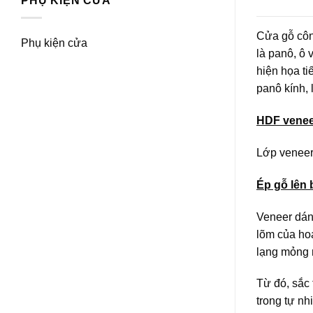
PHỤ KIỆN CỬA
Cửa gỗ côn
Phụ kiện cửa
là panô, ô 
hiện họa ti
panô kính, 
HDF venee
Lớp veneer 
Ép gỗ lên 
Veneer dán
lõm của hoa
lạng mỏng m
Từ đó, sắc 
trong tự nh