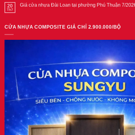
cửa
bình
phường
thép
Giá cửa nhựa Đài Loan tại phường Phú Thuận 7/202
20
luận
Bình
vân
ở
Th7
Hòa
Không
gỗ
Giá
8/2026
có
năm
cửa
bình
2026
nhựa
luận
giả
CỬA NHỰA COMPOSITE GIẢ CHỈ 2.900.000/BỘ
ở
gỗ
Giá
tại
cửa
phường
nhựa
Tam
Đài
Bình
Loan
8/2026
tại
phường
Phú
Thuận
7/2026