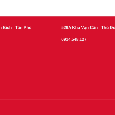
n Bích - Tân Phú
529A Kha Vạn Cân - Thủ Đ
7
0914.548.127