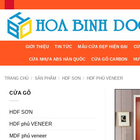
Bỏ
qua
nội
dung
GIỚI THIỆU
TIN TỨC
MẪU CỬA ĐẸP HIỆN ĐẠI
CỬ
CỬA NHỰA ABS HÀN QUỐC
CỬA GỖ CARBON
HƯ
TRANG CHỦ
/
SẢN PHẨM
/
HDF SƠN
/
HDF PHỦ VENEER
CỬA GỖ
HDF SƠN
HDF phủ VENEER
MDF phủ veneer