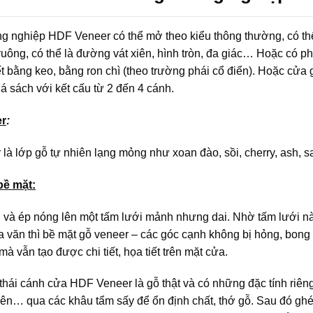
g nghiệp HDF Veneer có thể mở theo kiểu thông thường, có thể 
vuông, có thể là đường vát xiên, hình tròn, đa giác… Hoặc có phầ
ết bằng keo, bằng ron chì (theo trường phái cổ điển). Hoặc cử
lá sách với kết cấu từ 2 đến 4 cánh.
r
:
là lớp gỗ tự nhiên lạng mỏng như xoan đào, sồi, cherry, ash,
bề mặt:
 và ép nóng lên một tấm lưới mảnh nhưng dai.
Nhờ tấm lưới nà
 văn thì bề mặt gỗ veneer – các góc cạnh không bị hỏng, bong 
à vẫn tạo được chi tiết, họa tiết trên mặt cửa.
thái cánh cửa HDF Veneer là gỗ thật và có những đặc tính riêng
iên… qua các khâu tẩm sấy để ổn định chất, thớ gỗ. Sau đó ghé