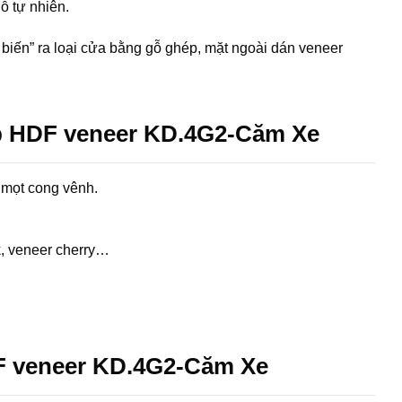
ỗ tự nhiên.
biến” ra loại cửa bằng gỗ ghép, mặt ngoài dán veneer
p HDF veneer KD.4G2-Căm Xe
 mọt cong vênh.
k, veneer cherry…
F veneer KD.4G2-Căm Xe