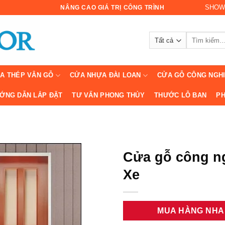
SHOW
NÂNG CAO GIÁ TRỊ CÔNG TRÌNH
Tìm
kiếm:
A THÉP VÂN GỖ
CỬA NHỰA ĐÀI LOAN
CỬA GỖ CÔNG NGH
ỚNG DẪN LẮP ĐẶT
TƯ VẤN PHONG THỦY
THƯỚC LỖ BAN
PH
Cửa gỗ công n
Xe
MUA HÀNG NH