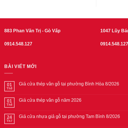
883 Phan Văn Trị - Gò Vấp
1047 Lũy Bá
0914.548.127
0914.548.12
BÀI VIẾT MỚI
Giá cửa thép vân gỗ tại phường Bình Hòa 8/2026
01
Th8
Không
có
bình
Giá cửa thép vân gỗ năm 2026
01
luận
ở
Th8
Không
Giá
có
cửa
bình
thép
Giá cửa nhựa giả gỗ tại phường Tam Bình 8/2026
24
luận
vân
ở
Th7
Không
gỗ
Giá
có
tại