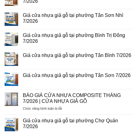
7/2026
năm
Giá
2026
cửa
Không
nhựa
có
giả
Giá cửa nhựa giả gỗ tại phường Tân Sơn Nhì
bình
gỗ
luận
7/2026
tại
ở
phường
Giá
Không
Tam
cửa
có
Bình
Giá cửa nhựa giả gỗ tại phường Bình Trị Đông
nhựa
bình
8/2026
Đài
luận
7/2026
Loan
ở
tại
Giá
Không
phường
cửa
có
Giá cửa nhựa giả gỗ tại phường Tân Bình 7/2026
Phú
nhựa
bình
Thuận
giả
luận
Không
7/2026
gỗ
ở
có
tại
Giá
bình
phường
cửa
luận
Giá cửa nhựa giả gỗ tại phường Tân Sơn 7/2026
Tân
nhựa
ở
Sơn
giả
Giá
Không
Nhì
gỗ
cửa
có
7/2026
tại
nhựa
bình
phường
giả
luận
BÁO GIÁ CỬA NHỰA COMPOSITE THÁNG
Bình
gỗ
ở
Trị
7/2026 | CỬA NHỰA GIẢ GỖ
tại
Giá
Đông
phường
cửa
7/2026
ở
Chức năng bình luận bị tắt
Tân
nhựa
Bình
giả
BÁO
7/2026
gỗ
GIÁ
Giá cửa nhựa giả gỗ tại phường Chợ Quán
tại
CỬA
phường
7/2026
NHỰA
Tân
Không
Sơn
COMPOSITE
có
7/2026