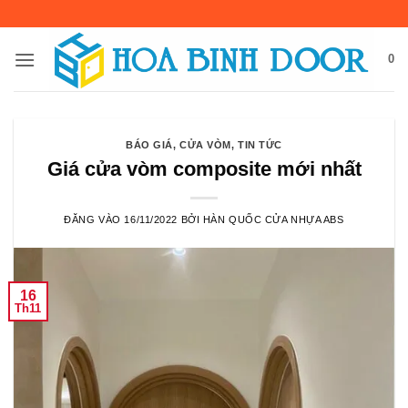
Bỏ
qua
nội
0
dung
BÁO GIÁ
,
CỬA VÒM
,
TIN TỨC
Giá cửa vòm composite mới nhất
ĐĂNG VÀO
16/11/2022
BỞI
HÀN QUỐC CỬA NHỰA ABS
16
Th11