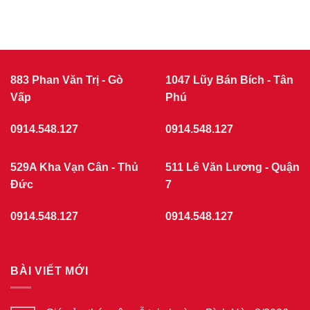
THÁNG
bình
luận
7/2026
ở
|
Giá
CỬA
cửa
nhựa
NHỰA
giả
GIẢ
gỗ
GỖ
tại
883 Phan Văn Trị - Gò
1047 Lũy Bán Bích - Tân
phường
Vấp
Chợ
Phú
Quán
7/2026
0914.548.127
0914.548.127
529A Kha Vạn Cân - Thủ
511 Lê Văn Lương - Quận
Đức
7
0914.548.127
0914.548.127
BÀI VIẾT MỚI