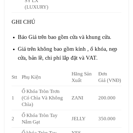
SY LX
(LUXURY)
GHI CHÚ
Báo Giá trên bao gồm cửa và khung cửa.
Giá trên không bao gồm kính , ổ khóa, nẹp
cửa, bản lề, chi phí lắp đặt và VAT.
Hãng Sản
Đơn
Stt
Phụ Kiện
Xuất
Giá (VNĐ)
Ổ Khóa Tròn Trơn
1
(Có Chìa Và Không
ZANI
200.000
Chìa)
Ổ Khóa Tròn Tay
2
JELLY
350.000
Nắm Gạt
Ổ khóa Tròn Tay
YES