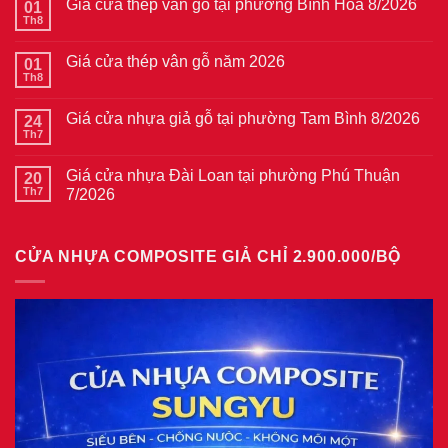
Giá cửa thép vân gỗ tại phường Bình Hòa 8/2026
01
Th8
Không
có
bình
Giá cửa thép vân gỗ năm 2026
01
luận
ở
Th8
Không
Giá
có
cửa
bình
thép
Giá cửa nhựa giả gỗ tại phường Tam Bình 8/2026
24
luận
vân
ở
Th7
Không
gỗ
Giá
có
tại
cửa
bình
phường
thép
Giá cửa nhựa Đài Loan tại phường Phú Thuận
20
luận
Bình
vân
ở
Th7
7/2026
Hòa
gỗ
Giá
8/2026
năm
Không
cửa
2026
có
nhựa
bình
giả
CỬA NHỰA COMPOSITE GIẢ CHỈ 2.900.000/BỘ
luận
gỗ
ở
tại
Giá
phường
cửa
Tam
nhựa
Bình
Đài
8/2026
Loan
tại
phường
Phú
Thuận
7/2026