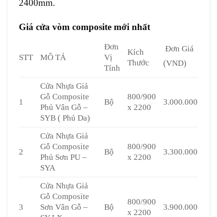
2400mm.
Giá
cửa vòm composite
mới nhất
Đơn
Đơn Giá
Kích
STT
MÔ TẢ
Vị
Thước
(VND)
Tính
Cửa Nhựa Giả
Gỗ Composite
800/900
1
Bộ
3.000.000
Phủ Vân Gỗ –
x 2200
SYB ( Phủ Da)
Cửa Nhựa Giả
Gỗ Composite
800/900
2
Bộ
3.300.000
Phủ Sơn PU –
x 2200
SYA
Cửa Nhựa Giả
Gỗ Composite
800/900
3
Sơn Vân Gỗ –
Bộ
3.900.000
x 2200