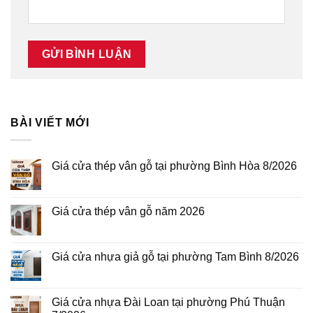
BÀI VIẾT MỚI
Giá cửa thép vân gỗ tại phường Bình Hòa 8/2026
Không
có
bình
luận
Giá cửa thép vân gỗ năm 2026
ở
Giá
Không
cửa
có
thép
bình
vân
luận
Giá cửa nhựa giả gỗ tại phường Tam Bình 8/2026
gỗ
ở
tại
Giá
Không
phường
cửa
có
Bình
thép
bình
Hòa
vân
luận
Giá cửa nhựa Đài Loan tại phường Phú Thuận
8/2026
gỗ
ở