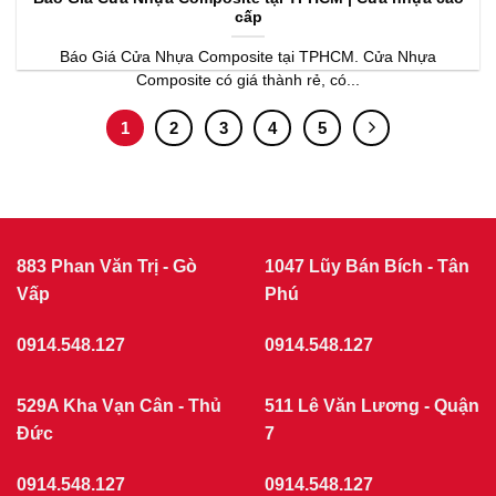
cấp
Báo Giá Cửa Nhựa Composite tại TPHCM. Cửa Nhựa
Composite có giá thành rẻ, có...
1
2
3
4
5
883 Phan Văn Trị - Gò
1047 Lũy Bán Bích - Tân
Vấp
Phú
0914.548.127
0914.548.127
529A Kha Vạn Cân - Thủ
511 Lê Văn Lương - Quận
Đức
7
0914.548.127
0914.548.127