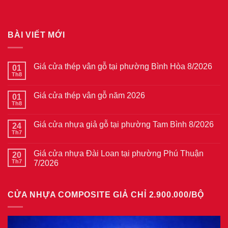
BÀI VIẾT MỚI
Giá cửa thép vân gỗ tại phường Bình Hòa 8/2026
01
Th8
Không
có
bình
Giá cửa thép vân gỗ năm 2026
01
luận
ở
Th8
Không
Giá
có
cửa
bình
thép
Giá cửa nhựa giả gỗ tại phường Tam Bình 8/2026
24
luận
vân
ở
Th7
Không
gỗ
Giá
có
tại
cửa
bình
phường
thép
Giá cửa nhựa Đài Loan tại phường Phú Thuận
20
luận
Bình
vân
ở
Th7
7/2026
Hòa
gỗ
Giá
8/2026
năm
Không
cửa
2026
có
nhựa
bình
giả
CỬA NHỰA COMPOSITE GIẢ CHỈ 2.900.000/BỘ
luận
gỗ
ở
tại
Giá
phường
cửa
Tam
nhựa
Bình
Đài
8/2026