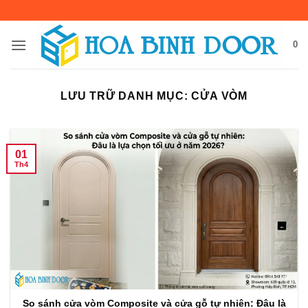
Bỏ
qua
nội
0
dung
LƯU TRỮ DANH MỤC:
CỬA VÒM
01
Th4
So sánh cửa vòm Composite và cửa gỗ tự nhiên: Đâu là