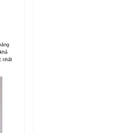
 năng
 khả
c nhất