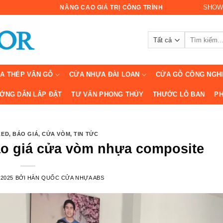
SHOW
NÂNG CAO GIÁ TRỊ CÔNG TRÌNH
Tìm
kiếm:
A THÉP VÂN GỖ
CỬA NHỰA ĐÀI LOAN
CỬA GỖ CÔNG NGH
ỚNG DẪN LẮP ĐẶT
TƯ VẤN PHONG THỦY
THƯỚC LỖ BAN
PH
ZED
,
BÁO GIÁ
,
CỬA VÒM
,
TIN TỨC
o giá cửa vòm nhựa composite
/2025
BỞI
HÀN QUỐC CỬA NHỰA ABS