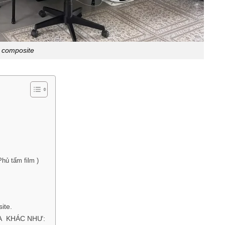
 composite
hủ tấm film )
ite.
A KHÁC NHƯ: