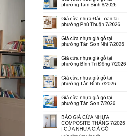
vân
luận
phường Tam Bình 8/2026
gỗ
ở
tại
Giá
Không
phường
cửa
có
Giá cửa nhựa Đài Loan tại
Bình
thép
bình
Hòa
vân
luận
phường Phú Thuận 7/2026
8/2026
gỗ
ở
năm
Giá
Không
2026
cửa
có
Giá cửa nhựa giả gỗ tại
nhựa
bình
giả
luận
phường Tân Sơn Nhì 7/2026
gỗ
ở
tại
Giá
Không
phường
cửa
có
Giá cửa nhựa giả gỗ tại
Tam
nhựa
bình
Bình
Đài
luận
phường Bình Trị Đông 7/2026
8/2026
Loan
ở
tại
Giá
Không
phường
cửa
có
Giá cửa nhựa giả gỗ tại
Phú
nhựa
bình
Thuận
giả
luận
phường Tân Bình 7/2026
7/2026
gỗ
ở
tại
Giá
Không
phường
cửa
có
Giá cửa nhựa giả gỗ tại
Tân
nhựa
bình
Sơn
giả
luận
phường Tân Sơn 7/2026
Nhì
gỗ
ở
7/2026
tại
Giá
Không
phường
cửa
có
BÁO GIÁ CỬA NHỰA
Bình
nhựa
bình
Trị
giả
luận
COMPOSITE THÁNG 7/2026
Đông
gỗ
ở
| CỬA NHỰA GIẢ GỖ
7/2026
tại
Giá
phường
cửa
ở
Chức năng bình luận bị tắt