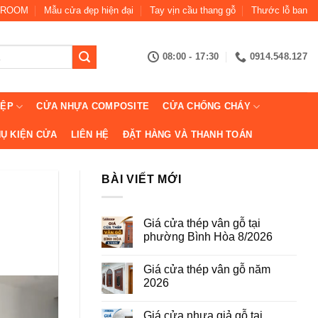
ROOM
Mẫu cửa đẹp hiện đại
Tay vịn cầu thang gỗ
Thước lỗ ban
08:00 - 17:30
0914.548.127
IỆP
CỬA NHỰA COMPOSITE
CỬA CHỐNG CHÁY
Ụ KIỆN CỬA
LIÊN HỆ
ĐẶT HÀNG VÀ THANH TOÁN
BÀI VIẾT MỚI
Giá cửa thép vân gỗ tại
phường Bình Hòa 8/2026
Không
có
Giá cửa thép vân gỗ năm
bình
luận
2026
ở
Giá
Không
cửa
có
Giá cửa nhựa giả gỗ tại
thép
bình