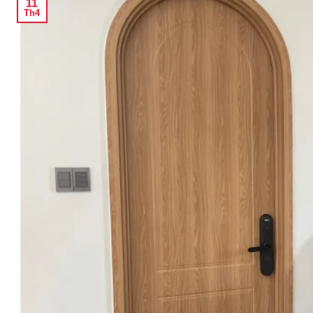
11
Th4