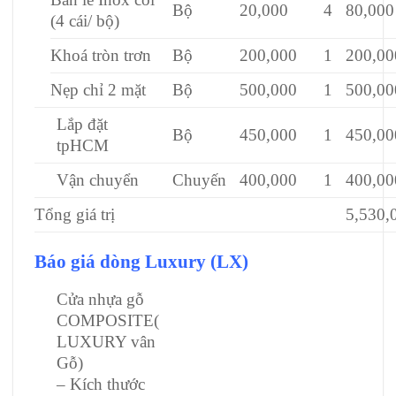
Bộ
20,000
4
80,000
(4 cái/ bộ)
Khoá tròn trơn
Bộ
200,000
1
200,00
Nẹp chỉ 2 mặt
Bộ
500,000
1
500,00
Lắp đặt
Bộ
450,000
1
450,00
tpHCM
Vận chuyển
Chuyến
400,000
1
400,00
Tổng giá trị
5,530,
Báo giá dòng Luxury (LX)
Cửa nhựa gỗ
COMPOSITE(
LUXURY vân
Gỗ)
– Kích thước