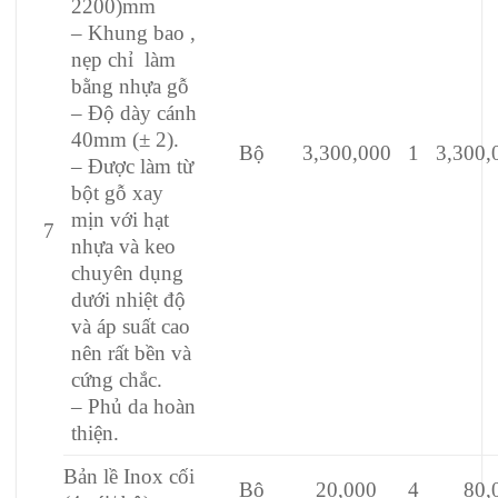
2200)mm
– Khung bao ,
nẹp chỉ làm
bằng nhựa gỗ
– Độ dày cánh
40mm (± 2).
Bộ
3,300,000
1
3,300,
– Được làm từ
bột gỗ xay
mịn với hạt
7
nhựa và keo
chuyên dụng
dưới nhiệt độ
và áp suất cao
nên rất bền và
cứng chắc.
– Phủ da hoàn
thiện.
Bản lề Inox cối
Bộ
20,000
4
80,