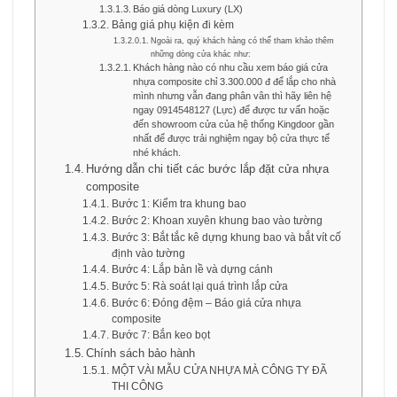
Báo giá dòng Luxury (LX)
Bảng giá phụ kiện đi kèm
Ngoài ra, quý khách hàng có thể tham khảo thêm
những dòng cửa khác như:
Khách hàng nào có nhu cầu xem báo giá cửa
nhựa composite chỉ 3.300.000 đ để lắp cho nhà
mình nhưng vẫn đang phân vân thì hãy liên hệ
ngay 0914548127 (Lực) để được tư vấn hoặc
đến showroom cửa của hệ thống Kingdoor gần
nhất để được trải nghiệm ngay bộ cửa thực tế
nhé khách.
Hướng dẫn chi tiết các bước lắp đặt cửa nhựa
composite
Bước 1: Kiểm tra khung bao
Bước 2: Khoan xuyên khung bao vào tường
Bước 3: Bắt tắc kê dựng khung bao và bắt vít cố
định vào tường
Bước 4: Lắp bản lề và dựng cánh
Bước 5: Rà soát lại quá trình lắp cửa
Bước 6: Đóng đệm – Báo giá cửa nhựa
composite
Bước 7: Bắn keo bọt
Chính sách bảo hành
MỘT VÀI MẪU CỬA NHỰA MÀ CÔNG TY ĐÃ
THI CÔNG