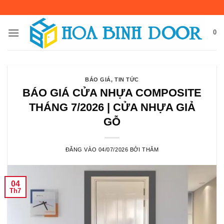
Bỏ
qua
nội
0
dung
BÁO GIÁ
,
TIN TỨC
BÁO GIÁ CỬA NHỰA COMPOSITE
THÁNG 7/2026 | CỬA NHỰA GIẢ
GỖ
ĐĂNG VÀO
04/07/2026
BỞI
THẮM
04
Th7