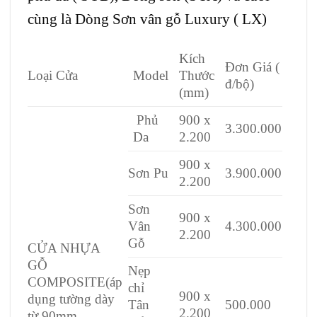
cùng là Dòng Sơn vân gỗ Luxury ( LX)
Kích
Đơn Giá (
Loại Cửa
Model
Thước
đ/bộ)
(mm)
Phủ
900 x
3.300.000
Da
2.200
900 x
Sơn Pu
3.900.000
2.200
Sơn
900 x
Vân
4.300.000
2.200
Gỗ
CỬA NHỰA
GỖ
Nẹp
COMPOSITE(áp
chỉ
900 x
dụng tường dày
Tân
500.000
2.200
từ 90mm-