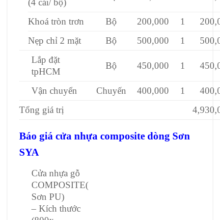
(4 cái/ bộ)
Khoá tròn trơn
Bộ
200,000
1
200,
Nẹp chỉ 2 mặt
Bộ
500,000
1
500,
Lắp đặt
Bộ
450,000
1
450,
tpHCM
Vận chuyển
Chuyến
400,000
1
400,
Tổng giá trị
4,930,
Báo giá cửa nhựa composite dòng Sơn
SYA
Cửa nhựa gỗ
COMPOSITE(
Sơn PU)
– Kích thước