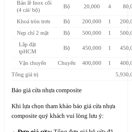
Bản lề Inox cối
Bộ
20,000
4
80,
(4 cái/ bộ)
Khoá tròn trơn
Bộ
200,000
1
200,
Nẹp chỉ 2 mặt
Bộ
500,000
1
500,
Lắp đặt
Bộ
450,000
1
450,
tpHCM
Vận chuyển
Chuyến
400,000
1
400,
Tổng giá trị
5,930,
Báo giá cửa nhựa composite
Khi lựa chọn tham khảo báo giá cửa nhựa
composite quý khách vui lòng lưu ý:
Đơn giá cửa:
Tổng đơn giá bộ cửa đã