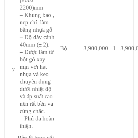
(800x
2200)mm
– Khung bao ,
nẹp chỉ làm
bằng nhựa gỗ
– Độ dày cánh
40mm (± 2).
Bộ
3,900,000
1
3,900,
– Được làm từ
bột gỗ xay
mịn với hạt
7
nhựa và keo
chuyên dụng
dưới nhiệt độ
và áp suất cao
nên rất bền và
cứng chắc.
– Phủ da hoàn
thiện.
Bản lề Inox cối