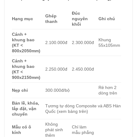
Đúc
Ghép
Hạng mục
nguyên
Ghi chú
thanh
khối
Cánh +
khung bao
Khung
2.100.000đ
2.300.000đ
(KT <
55x105mm
800x2050mm)
Cánh +
khung bao
2.250.000đ
2.450.000đ
(KT <
900x2150mm)
Rẻ hơn 2
Nẹp chỉ
300.000đ/bộ
dòng trên
Bản lề, khóa,
Tương tự dòng Composite và ABS Hàn
lắp đặt, vận
Quốc (xem bảng trên)
chuyển
Không
Mẫu có ô
Chỉ làm
phát sinh
kính
mẫu phẳng
thêm