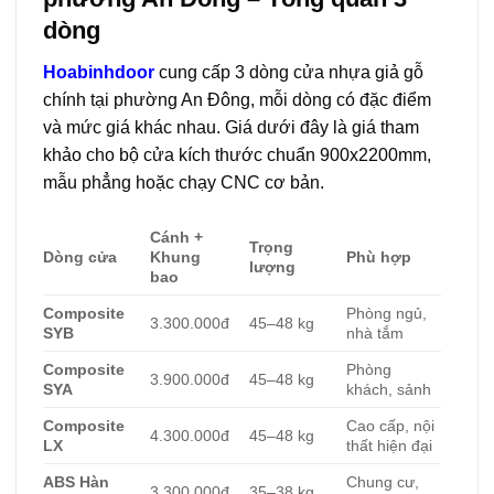
dòng
Hoabinhdoor
cung cấp 3 dòng cửa nhựa giả gỗ
chính tại phường An Đông, mỗi dòng có đặc điểm
và mức giá khác nhau. Giá dưới đây là giá tham
khảo cho bộ cửa kích thước chuẩn 900x2200mm,
mẫu phẳng hoặc chạy CNC cơ bản.
Cánh +
Trọng
Dòng cửa
Khung
Phù hợp
lượng
bao
Composite
Phòng ngủ,
3.300.000đ
45–48 kg
SYB
nhà tắm
Composite
Phòng
3.900.000đ
45–48 kg
SYA
khách, sảnh
Composite
Cao cấp, nội
4.300.000đ
45–48 kg
LX
thất hiện đại
ABS Hàn
Chung cư,
3.300.000đ
35–38 kg