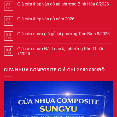
Giá cửa thép vân gỗ tại phường Bình Hòa 8/2026
01
Th8
Không
có
bình
Giá cửa thép vân gỗ năm 2026
01
luận
ở
Th8
Không
Giá
có
cửa
bình
thép
Giá cửa nhựa giả gỗ tại phường Tam Bình 8/2026
24
luận
vân
ở
Th7
Không
gỗ
Giá
có
tại
cửa
bình
phường
thép
Giá cửa nhựa Đài Loan tại phường Phú Thuận
20
luận
Bình
vân
ở
Th7
7/2026
Hòa
gỗ
Giá
8/2026
năm
Không
cửa
2026
có
nhựa
bình
giả
CỬA NHỰA COMPOSITE GIẢ CHỈ 2.900.000/BỘ
luận
gỗ
ở
tại
Giá
phường
cửa
Tam
nhựa
Bình
Đài
8/2026
Loan
tại
phường
Phú
Thuận
7/2026