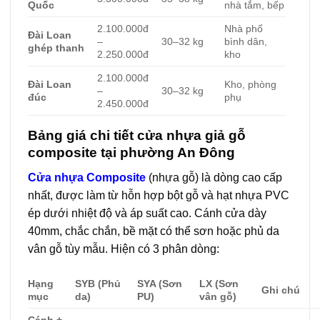
Quốc
nhà tắm, bếp
2.100.000đ
Nhà phố
Đài Loan
–
30–32 kg
bình dân,
ghép thanh
2.250.000đ
kho
2.100.000đ
Đài Loan
Kho, phòng
–
30–32 kg
đúc
phụ
2.450.000đ
Bảng giá chi tiết cửa nhựa giả gỗ
composite tại phường An Đông
Cửa nhựa Composite
(nhựa gỗ) là dòng cao cấp
nhất, được làm từ hỗn hợp bột gỗ và hạt nhựa PVC
ép dưới nhiệt độ và áp suất cao. Cánh cửa dày
40mm, chắc chắn, bề mặt có thể sơn hoặc phủ da
vân gỗ tùy mẫu. Hiện có 3 phân dòng:
Hạng
SYB (Phủ
SYA (Sơn
LX (Sơn
Ghi chú
mục
da)
PU)
vân gỗ)