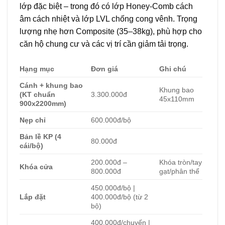
lớp đặc biệt – trong đó có lớp Honey-Comb cách
âm cách nhiệt và lớp LVL chống cong vênh. Trọng
lượng nhẹ hơn Composite (35–38kg), phù hợp cho
căn hộ chung cư và các vị trí cần giảm tải trọng.
Hạng mục
Đơn giá
Ghi chú
Cánh + khung bao
Khung bao
(KT chuẩn
3.300.000đ
45x110mm
900x2200mm)
Nẹp chỉ
600.000đ/bộ
Bản lề KP (4
80.000đ
cái/bộ)
200.000đ –
Khóa tròn/tay
Khóa cửa
800.000đ
gạt/phân thể
450.000đ/bộ |
Lắp đặt
400.000đ/bộ (từ 2
bộ)
400.000đ/chuyến |