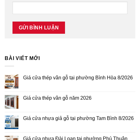
BÀI VIẾT MỚI
Giá cửa thép vân gỗ tại phường Bình Hòa 8/2026
Không
có
bình
luận
Giá cửa thép vân gỗ năm 2026
ở
Giá
Không
cửa
có
thép
bình
vân
luận
Giá cửa nhựa giả gỗ tại phường Tam Bình 8/2026
gỗ
ở
tại
Giá
Không
phường
cửa
có
Bình
thép
bình
Hòa
vân
luận
Giá cửa nhựa Đài Loan tại phường Phú Thuận