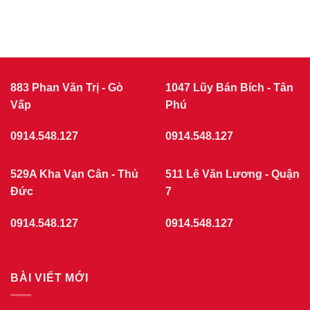
có
7/2026
THÁNG
bình
luận
7/2026
ở
|
Giá
CỬA
cửa
nhựa
NHỰA
giả
GIẢ
gỗ
GỖ
tại
883 Phan Văn Trị - Gò
1047 Lũy Bán Bích - Tân
phường
Vấp
Chợ
Phú
Quán
7/2026
0914.548.127
0914.548.127
529A Kha Vạn Cân - Thủ
511 Lê Văn Lương - Quận
Đức
7
0914.548.127
0914.548.127
BÀI VIẾT MỚI