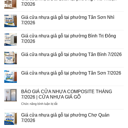
8/2026
gỗ
ở
7/2026
năm
Giá
2026
cửa
Không
nhựa
có
giả
Giá cửa nhựa giả gỗ tại phường Tân Sơn Nhì
bình
gỗ
luận
7/2026
tại
ở
phường
Giá
Không
Tam
cửa
có
Bình
Giá cửa nhựa giả gỗ tại phường Bình Trị Đông
nhựa
bình
8/2026
Đài
luận
7/2026
Loan
ở
tại
Giá
Không
phường
cửa
có
Giá cửa nhựa giả gỗ tại phường Tân Bình 7/2026
Phú
nhựa
bình
Thuận
giả
luận
Không
7/2026
gỗ
ở
có
tại
Giá
bình
phường
cửa
luận
Giá cửa nhựa giả gỗ tại phường Tân Sơn 7/2026
Tân
nhựa
ở
Sơn
giả
Giá
Không
Nhì
gỗ
cửa
có
7/2026
tại
nhựa
bình
phường
giả
luận
BÁO GIÁ CỬA NHỰA COMPOSITE THÁNG
Bình
gỗ
ở
Trị
7/2026 | CỬA NHỰA GIẢ GỖ
tại
Giá
Đông
phường
cửa
7/2026
ở
Chức năng bình luận bị tắt
Tân
nhựa
Bình
giả
BÁO
7/2026
gỗ
GIÁ
Giá cửa nhựa giả gỗ tại phường Chợ Quán
tại
CỬA
phường
7/2026
NHỰA
Tân
Không
Sơn
COMPOSITE