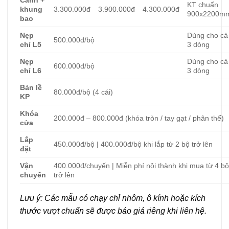
Cánh +
KT chuẩn
khung
3.300.000đ
3.900.000đ
4.300.000đ
900x2200m
bao
Nẹp
Dùng cho cả
500.000đ/bộ
chỉ L5
3 dòng
Nẹp
Dùng cho cả
600.000đ/bộ
chỉ L6
3 dòng
Bản lề
80.000đ/bộ (4 cái)
KP
Khóa
200.000đ – 800.000đ (khóa tròn / tay gạt / phân thể)
cửa
Lắp
450.000đ/bộ | 400.000đ/bộ khi lắp từ 2 bộ trở lên
đặt
Vận
400.000đ/chuyến | Miễn phí nội thành khi mua từ 4 b
chuyển
trở lên
Lưu ý: Các mẫu có chạy chỉ nhôm, ô kính hoặc kích
thước vượt chuẩn sẽ được báo giá riêng khi liên hệ.