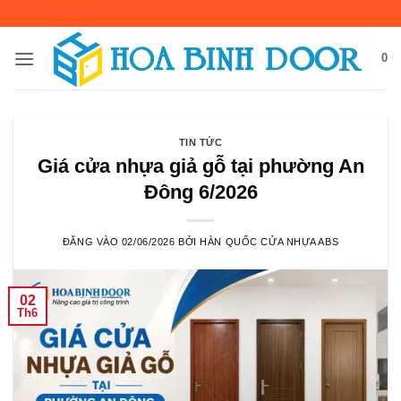
Bỏ
qua
nội
0
dung
TIN TỨC
Giá cửa nhựa giả gỗ tại phường An
Đông 6/2026
ĐĂNG VÀO
02/06/2026
BỞI
HÀN QUỐC CỬA NHỰA ABS
02
Th6