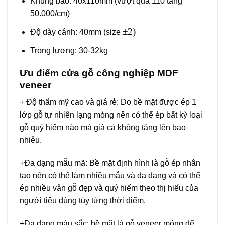
Khung bao: 40x110mm (vượt quá 110 tăng
50.000/cm)
±2)
Độ dày cánh: 40mm (size
Trọng lượng: 30-32kg
Ưu điểm
cửa gỗ công nghiệp MDF
veneer
+ Độ thẩm mỹ cao và giá rẻ: Do bề mặt được ép 1
lớp gỗ tự nhiên lạng mỏng nên có thể ép bất kỳ loại
gỗ quý hiếm nào mà giá cả không tăng lên bao
nhiêu.
+Đa dạng mẫu mã: Bề mặt định hình là gỗ ép nhân
tạo nên có thể làm nhiều mẫu và đa dạng và có thể
ép nhiều vân gỗ đẹp và quý hiếm theo thị hiếu của
người tiêu dùng tùy từng thời điểm.
+Đa dạng màu sắc: bề mặt là gỗ veneer mỏng để