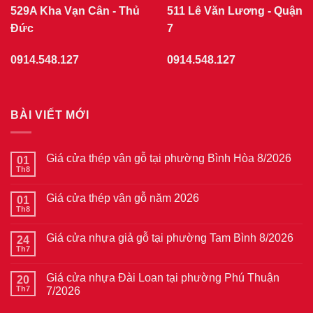
529A Kha Vạn Cân - Thủ
511 Lê Văn Lương - Quận
Đức
7
0914.548.127
0914.548.127
BÀI VIẾT MỚI
Giá cửa thép vân gỗ tại phường Bình Hòa 8/2026
01
Th8
Không
có
bình
Giá cửa thép vân gỗ năm 2026
01
luận
ở
Th8
Không
Giá
có
cửa
bình
thép
Giá cửa nhựa giả gỗ tại phường Tam Bình 8/2026
24
luận
vân
ở
Th7
Không
gỗ
Giá
có
tại
cửa
bình
phường
thép
Giá cửa nhựa Đài Loan tại phường Phú Thuận
20
luận
Bình
vân
ở
Th7
7/2026
Hòa
gỗ
Giá
8/2026
năm
Không
cửa
2026