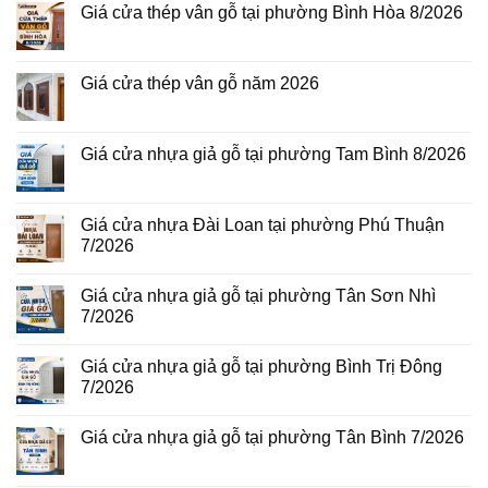
Giá cửa thép vân gỗ tại phường Bình Hòa 8/2026
Không
có
bình
luận
Giá cửa thép vân gỗ năm 2026
ở
Giá
Không
cửa
có
thép
bình
vân
luận
Giá cửa nhựa giả gỗ tại phường Tam Bình 8/2026
gỗ
ở
tại
Giá
Không
phường
cửa
có
Bình
thép
bình
Hòa
vân
luận
Giá cửa nhựa Đài Loan tại phường Phú Thuận
8/2026
gỗ
ở
7/2026
năm
Giá
2026
cửa
Không
nhựa
có
giả
Giá cửa nhựa giả gỗ tại phường Tân Sơn Nhì
bình
gỗ
luận
7/2026
tại
ở
phường
Giá
Không
Tam
cửa
có
Bình
Giá cửa nhựa giả gỗ tại phường Bình Trị Đông
nhựa
bình
8/2026
Đài
luận
7/2026
Loan
ở
tại
Giá
Không
phường
cửa
có
Giá cửa nhựa giả gỗ tại phường Tân Bình 7/2026
Phú
nhựa
bình
Thuận
giả
luận
Không
7/2026
gỗ
ở
có
tại
Giá
bình