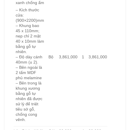
xanh chống ẩm
– Kích thước
cửa:
(900×2200)mm
– Khung bao
45 x 110mm;
nẹp chỉ 2 mặt
40 x 10mm làm
bằng gỗ tự
nhiên.
Bộ
3,861,000
1
3,861,000
– Độ dày cánh
40mm (± 2).
– Bên ngoài là
2 tấm MDF
phủ melamine
– Bên trong là
khung xương
bằng gỗ tự
nhiên đã được
sử lý để triệt
tiêu sớ gỗ,
chống cong
vênh.