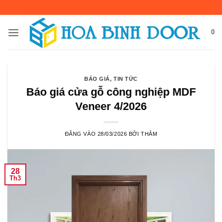
Bỏ
qua
nội
0
dung
BÁO GIÁ
,
TIN TỨC
Báo giá cửa gỗ công nghiệp MDF
Veneer 4/2026
ĐĂNG VÀO
28/03/2026
BỞI
THẮM
28
Th3