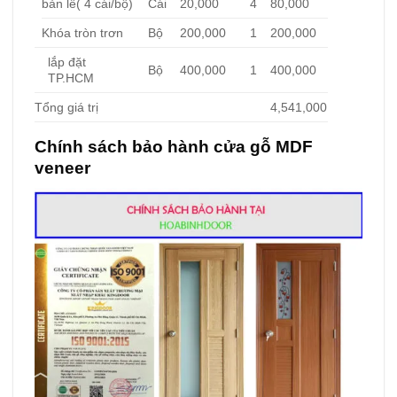
bản lề( 4 cái/bộ)
Cái
20,000
4
80,000
Khóa tròn trơn
Bộ
200,000
1
200,000
lắp đặt
Bộ
400,000
1
400,000
TP.HCM
Tổng giá trị
4,541,000
Chính sách bảo hành cửa gỗ MDF
veneer