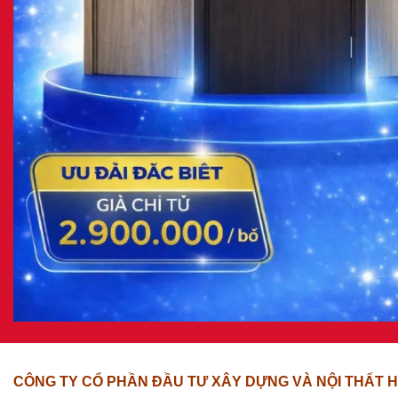
CÔNG TY CỔ PHẦN ĐẦU TƯ XÂY DỰNG VÀ NỘI THẤT H