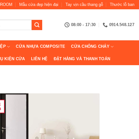
ROOM
Mẫu cửa đẹp hiện đại
Tay vịn cầu thang gỗ
Thước lỗ ban
08:00 - 17:30
0914.548.127
IỆP
CỬA NHỰA COMPOSITE
CỬA CHỐNG CHÁY
Ụ KIỆN CỬA
LIÊN HỆ
ĐẶT HÀNG VÀ THANH TOÁN
3
8