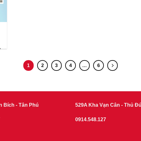
ừ
1
2
3
4
…
6
n Bích - Tân Phú
529A Kha Vạn Cân - Thủ Đ
7
0914.548.127