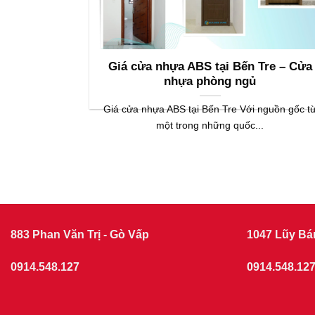
Giá cửa nhựa ABS tại Bến Tre – Cửa
nhựa phòng ngủ
Giá cửa nhựa ABS tại Bến Tre Với nguồn gốc t
một trong những quốc...
883 Phan Văn Trị - Gò Vấp
1047 Lũy Bá
0914.548.127
0914.548.12