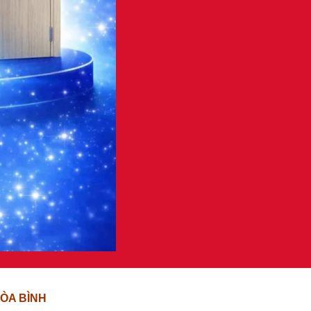
ÒA BÌNH