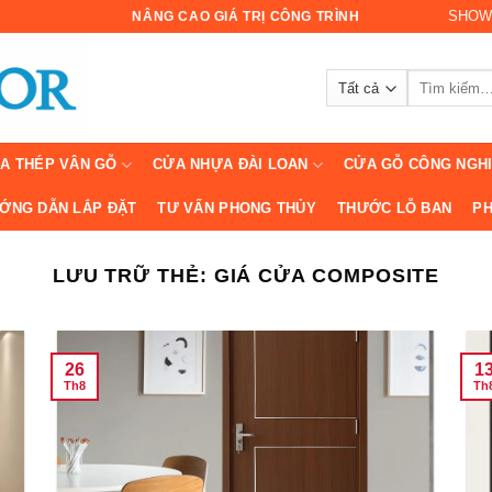
SHOW
NÂNG CAO GIÁ TRỊ CÔNG TRÌNH
Tìm
kiếm:
A THÉP VÂN GỖ
CỬA NHỰA ĐÀI LOAN
CỬA GỖ CÔNG NGH
ỚNG DẪN LẮP ĐẶT
TƯ VẤN PHONG THỦY
THƯỚC LỖ BAN
PH
LƯU TRỮ THẺ:
GIÁ CỬA COMPOSITE
26
1
Th8
Th