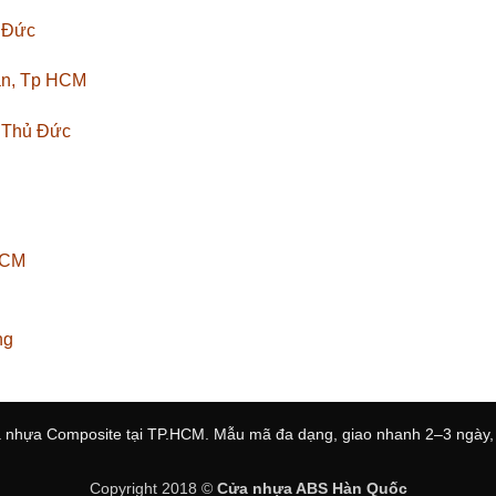
ủ Đức
ân, Tp HCM
. Thủ Đức
HCM
ng
 nhựa Composite tại TP.HCM. Mẫu mã đa dạng, giao nhanh 2–3 ngày, l
Copyright 2018 ©
Cửa nhựa ABS Hàn Quốc