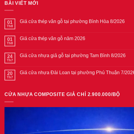
BÀI VIẾT MỚI
Giá cửa thép vân gỗ tại phường Bình Hòa 8/2026
01
Th8
Không
có
bình
Giá cửa thép vân gỗ năm 2026
01
luận
ở
Th8
Không
Giá
có
cửa
bình
thép
Giá cửa nhựa giả gỗ tại phường Tam Bình 8/2026
24
luận
vân
ở
Th7
Không
gỗ
Giá
có
tại
cửa
bình
phường
thép
Giá cửa nhựa Đài Loan tại phường Phú Thuận 7/202
20
luận
Bình
vân
ở
Th7
Hòa
Không
gỗ
Giá
8/2026
có
năm
cửa
bình
2026
nhựa
luận
giả
CỬA NHỰA COMPOSITE GIẢ CHỈ 2.900.000/BỘ
ở
gỗ
Giá
tại
cửa
phường
nhựa
Tam
Đài
Bình
Loan
8/2026
tại
phường
Phú
Thuận
7/2026