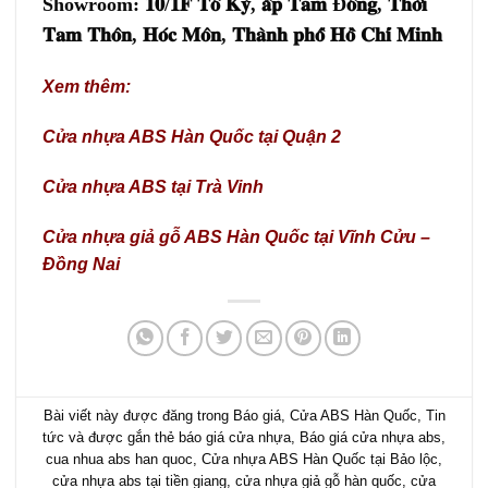
Showroom: 𝟏𝟎/𝟏𝐅 𝐓𝐨̂ 𝐊𝐲́, 𝐚̂́𝐩 𝐓𝐚𝐦 Đ𝐨̂𝐧𝐠, 𝐓𝐡𝐨̛́𝐢
𝐓𝐚𝐦 𝐓𝐡𝐨̂𝐧,
𝐇𝐨́𝐜 𝐌𝐨̂𝐧, 𝐓𝐡𝐚̀𝐧𝐡 𝐩𝐡𝐨̂́ 𝐇𝐨̂̀ 𝐂𝐡𝐢́ 𝐌𝐢𝐧𝐡
Xem thêm:
Cửa nhựa ABS Hàn Quốc tại Quận 2
Cửa nhựa ABS tại Trà Vinh
Cửa nhựa giả gỗ ABS Hàn Quốc tại Vĩnh Cửu –
Đồng Nai
Bài viết này được đăng trong
Báo giá
,
Cửa ABS Hàn Quốc
,
Tin
tức
và được gắn thẻ
báo giá cửa nhựa
,
Báo giá cửa nhựa abs
,
cua nhua abs han quoc
,
Cửa nhựa ABS Hàn Quốc tại Bảo lộc
,
cửa nhựa abs tại tiền giang
,
cửa nhựa giả gỗ hàn quốc
,
cửa