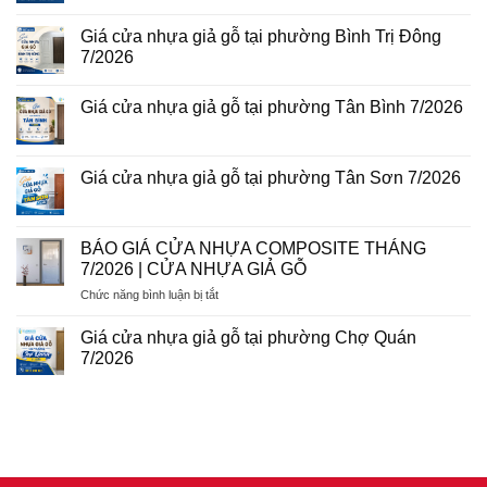
phường
Giá
Không
Tam
cửa
có
Bình
Giá cửa nhựa giả gỗ tại phường Bình Trị Đông
nhựa
bình
8/2026
Đài
luận
7/2026
Loan
ở
tại
Giá
Không
phường
cửa
có
Giá cửa nhựa giả gỗ tại phường Tân Bình 7/2026
Phú
nhựa
bình
Thuận
giả
luận
Không
7/2026
gỗ
ở
có
tại
Giá
bình
phường
cửa
luận
Giá cửa nhựa giả gỗ tại phường Tân Sơn 7/2026
Tân
nhựa
ở
Sơn
giả
Giá
Không
Nhì
gỗ
cửa
có
7/2026
tại
nhựa
bình
phường
giả
luận
BÁO GIÁ CỬA NHỰA COMPOSITE THÁNG
Bình
gỗ
ở
Trị
7/2026 | CỬA NHỰA GIẢ GỖ
tại
Giá
Đông
phường
cửa
7/2026
ở
Chức năng bình luận bị tắt
Tân
nhựa
Bình
giả
BÁO
7/2026
gỗ
GIÁ
Giá cửa nhựa giả gỗ tại phường Chợ Quán
tại
CỬA
phường
7/2026
NHỰA
Tân
Không
Sơn
COMPOSITE
có
7/2026
THÁNG
bình
luận
7/2026
ở
|
Giá
CỬA
cửa
nhựa
NHỰA