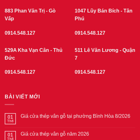
giả
GIẢ
gỗ
GỖ
tại
883 Phan Văn Trị - Gò
1047 Lũy Bán Bích - Tân
phường
Vấp
Chợ
Phú
Quán
7/2026
0914.548.127
0914.548.127
529A Kha Vạn Cân - Thủ
511 Lê Văn Lương - Quận
Đức
7
0914.548.127
0914.548.127
BÀI VIẾT MỚI
Giá cửa thép vân gỗ tại phường Bình Hòa 8/2026
01
Th8
Không
có
bình
Giá cửa thép vân gỗ năm 2026
01
luận
ở
Th8