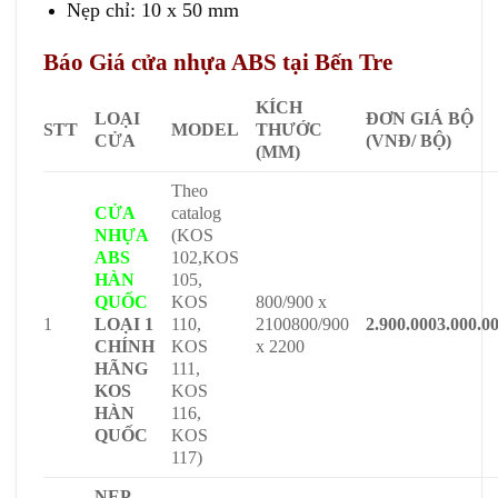
Nẹp chỉ: 10 x 50 mm
Báo Giá cửa nhựa ABS tại Bến Tre
KÍCH
LOẠI
ĐƠN GIÁ BỘ
STT
MODEL
THƯỚC
CỬA
(VNĐ/ BỘ)
(MM)
Theo
CỬA
catalog
NHỰA
(KOS
ABS
102,KOS
HÀN
105,
QUỐC
KOS
800/900 x
1
LOẠI 1
110,
2100800/900
2.900.000
3.000.0
CHÍNH
KOS
x 2200
HÃNG
111,
KOS
KOS
HÀN
116,
QUỐC
KOS
117)
NẸP