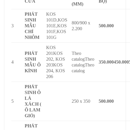
CỬA
BỘ)
(MM)
PHÁT
KOS
SINH
101D,KOS
800/900 x
3
MẪU
101E,KOS
500.000
2.200
CHỈ
101F,KOS
NHÔM
101G
KOS
PHÁT
201KOS
Theo
SINH
202, KOS
catalogTheo
4
350.000
450.000
MẪU Ô
203KOS
catalogTheo
KÍNH
204, KOS
catalog
206
PHÁT
SINH Ô
LÁ
5
250 x 350
500.000
XÁCH (
Ô LAM
GIÓ)
PHÁT