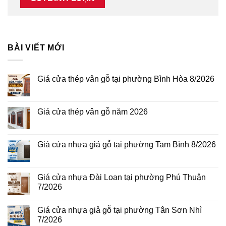
BÀI VIẾT MỚI
Giá cửa thép vân gỗ tại phường Bình Hòa 8/2026
Không
có
bình
luận
Giá cửa thép vân gỗ năm 2026
ở
Giá
Không
cửa
có
thép
bình
vân
luận
Giá cửa nhựa giả gỗ tại phường Tam Bình 8/2026
gỗ
ở
tại
Giá
Không
phường
cửa
có
Bình
thép
bình
Hòa
vân
luận
Giá cửa nhựa Đài Loan tại phường Phú Thuận
8/2026
gỗ
ở
7/2026
năm
Giá
2026
cửa
Không
nhựa
có
giả
Giá cửa nhựa giả gỗ tại phường Tân Sơn Nhì
bình
gỗ
luận
7/2026
tại
ở