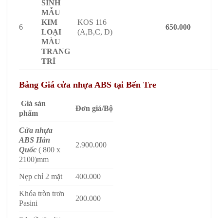
SINH
MẪU
KIM
KOS 116
6
650.000
LOẠI
(A,B,C, D)
MÀU
TRANG
TRÍ
Bảng Giá cửa nhựa ABS tại Bến Tre
Giá sản
Đơn giá/Bộ
phẩm
Cửa nhựa
ABS Hàn
2.900.000
Quốc
( 800 x
2100)mm
Nẹp chỉ 2 mặt
400.000
Khóa tròn trơn
200.000
Pasini