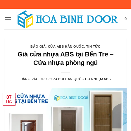
Bỏ
qua
nội
0
dung
BÁO GIÁ
,
CỬA ABS HÀN QUỐC
,
TIN TỨC
Giá cửa nhựa ABS tại Bến Tre –
Cửa nhựa phòng ngủ
ĐĂNG VÀO
07/05/2024
BỞI
HÀN QUỐC CỬA NHỰA ABS
07
Th5