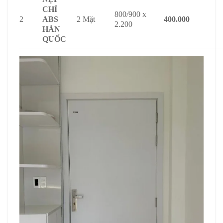
CHỈ
800/900 x
2
ABS
2 Mặt
400.000
2.200
HÀN
QUỐC