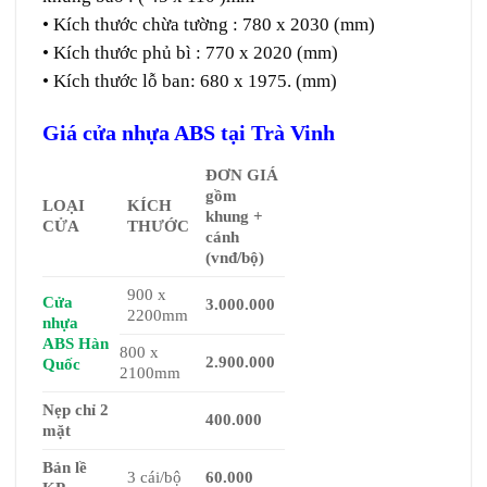
• Kích thước chừa tường : 780 x 2030 (mm)
• Kích thước phủ bì : 770 x 2020 (mm)
• Kích thước lỗ ban: 680 x 1975. (mm)
Giá cửa nhựa ABS tại Trà Vinh
ĐƠN GIÁ
gồm
LOẠI
KÍCH
khung +
CỬA
THƯỚC
cánh
(vnđ/bộ)
900 x
Cửa
3.000.000
2200mm
nhựa
ABS Hàn
800 x
2.900.000
Quốc
2100mm
Nẹp chỉ 2
400.000
mặt
Bản lề
3 cái/bộ
60.000