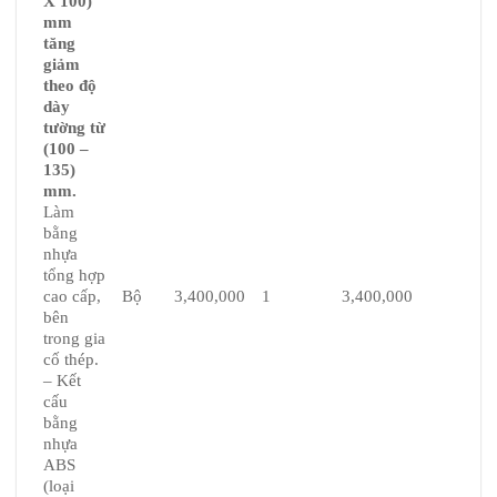
X 100)
mm
tăng
giảm
theo độ
dày
tường từ
(100 –
135)
mm.
Làm
bằng
nhựa
tổng hợp
Bộ
3,400,000
1
3,400,000
cao cấp,
bên
trong gia
cố thép.
– Kết
cấu
bằng
nhựa
ABS
(loại