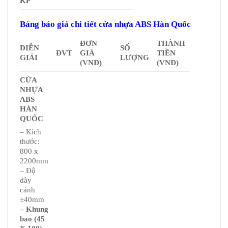
KP
Bảng báo giá chi tiết cửa nhựa ABS Hàn Quốc
ĐƠN
THÀNH
DIỄN
SỐ
ĐVT
GIÁ
TIỀN
GIẢI
LƯỢNG
(VNĐ)
(VNĐ)
CỬA
NHỰA
ABS
HÀN
QUỐC
– Kích
thước:
800 x
2200mm
– Độ
dày
cánh
±40mm
– Khung
bao (45