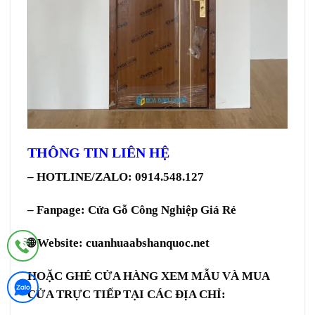
THÔNG TIN LIÊN HỆ
– HOTLINE/ZALO: 0914.548.127
– Fanpage:
Cửa Gỗ Công Nghiệp Giá Rẻ
🌐 Website:
cuanhuaabshanquoc.net
HOẶC GHÉ CỬA HÀNG XEM MẪU VÀ MUA
CỬA TRỰC TIẾP TẠI CÁC ĐỊA CHỈ: