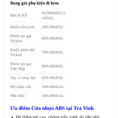
Bảng giá phụ kiện đi kèm
60.000đ/bộ (3
Bản lề KP
cái/bộ).
Khóa tròn trơn
200.000đ/bộ.
Khóa tay gạt
600.000đ/bộ.
Vickini
Khóa phân thể
700.000đ/bộ.
Vickini
Khóa tay gạt
900.000đ/bộ.
Việt Tiệp
Tay co thủy lực
450.000đ/bộ.
Hít chặn cửa
100.000đ/cái.
Mắt thần
100.000đ/cái.
Ưu điểm Cửa nhựa ABS tại Trà Vinh
Độ thẩm mỹ cao, chống trầy xước do lớp phủ