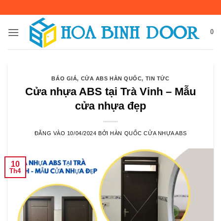
Bỏ
qua
nội
0
dung
BÁO GIÁ
,
CỬA ABS HÀN QUỐC
,
TIN TỨC
Cửa nhựa ABS tại Trà Vinh – Mẫu
cửa nhựa đẹp
ĐĂNG VÀO
10/04/2024
BỞI
HÀN QUỐC CỬA NHỰA ABS
10
Th4