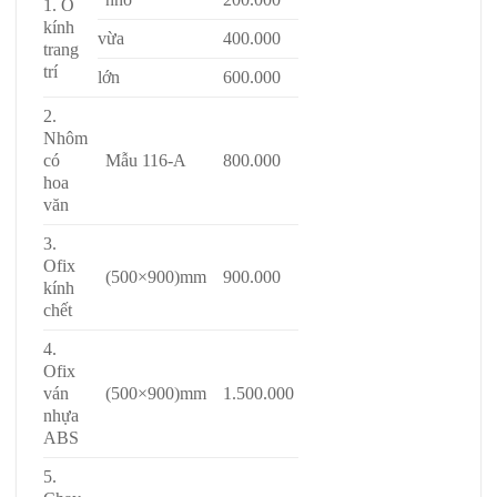
1. Ô
kính
vừa
400.000
trang
trí
lớn
600.000
2.
Nhôm
có
Mẫu 116-A
800.000
hoa
văn
3.
Ofix
(500×900)mm
900.000
kính
chết
4.
Ofix
ván
(500×900)mm
1.500.000
nhựa
ABS
5.