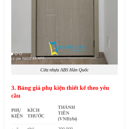
Cửa nhựa ABS Hàn Quốc
3. Bảng giá phụ kiện thiết kế theo yêu
cầu
THÀNH
PHỤ
KÍCH
TIỀN
KIỆN
THƯỚC
(VNĐ)/bộ
nhỏ
200.000