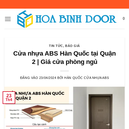
Bỏ
qua
nội
0
dung
TIN TỨC
,
BÁO GIÁ
Cửa nhựa ABS Hàn Quốc tại Quận
2 | Giá cửa phòng ngủ
ĐĂNG VÀO
23/04/2024
BỞI
HÀN QUỐC CỬA NHỰA ABS
23
Th4