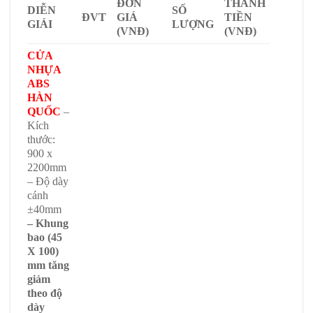
ĐƠN
THÀNH
DIỄN
SỐ
ĐVT
GIÁ
TIỀN
GIẢI
LƯỢNG
(VNĐ)
(VNĐ)
CỬA
NHỰA
ABS
HÀN
QUỐC
–
Kích
thước:
900 x
2200mm
– Độ dày
cánh
±40mm
– Khung
bao (45
X 100)
mm tăng
giảm
theo độ
dày