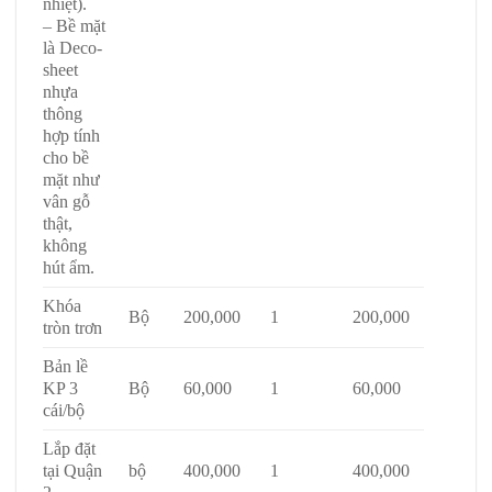
nhiệt).
– Bề mặt
là Deco-
sheet
nhựa
thông
hợp tính
cho bề
mặt như
vân gỗ
thật,
không
hút ẩm.
Khóa
Bộ
200,000
1
200,000
tròn trơn
Bản lề
KP 3
Bộ
60,000
1
60,000
cái/bộ
Lắp đặt
tại Quận
bộ
400,000
1
400,000