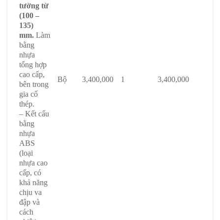
tường từ
(100 –
135)
mm.
Làm
bằng
nhựa
tổng hợp
cao cấp,
Bộ
3,400,000
1
3,400,000
bên trong
gia cố
thép.
– Kết cấu
bằng
nhựa
ABS
(loại
nhựa cao
cấp, có
khả năng
chịu va
đập và
cách