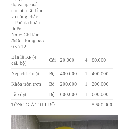
độ và áp suất
cao nên rất bền
và cứng chắc.
– Phủ da hoàn
thiện.
Note: Chỉ làm
được khung bao
9 và 12
Bản lề KP (4
Cái
20.000
4
80.000
cái/ bộ)
Nẹp chỉ 2 mặt
Bộ
400.000
1
400.000
Khóa tròn trơn
Bộ
200.000
1
200.000
Lắp đặt
Bộ
600.000
1
600.000
TỔNG GIÁ TRỊ 1 BỘ
5.580.000