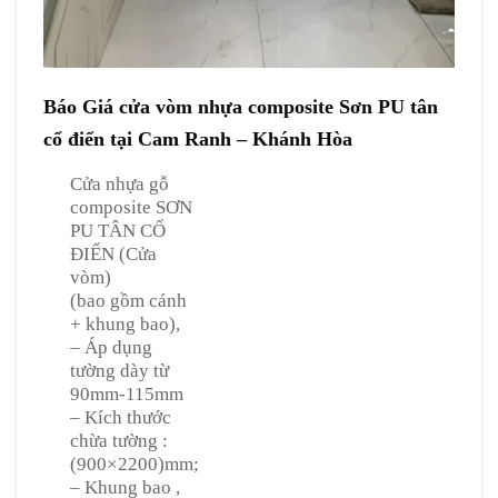
Báo Giá cửa vòm nhựa composite Sơn PU tân
cổ điển tại Cam Ranh – Khánh Hòa
Cửa nhựa gỗ
composite SƠN
PU TÂN CỔ
ĐIỂN (Cửa
vòm)
(bao gồm cánh
+ khung bao),
– Áp dụng
tường dày từ
90mm-115mm
– Kích thước
chừa tường :
(900×2200)mm;
– Khung bao ,