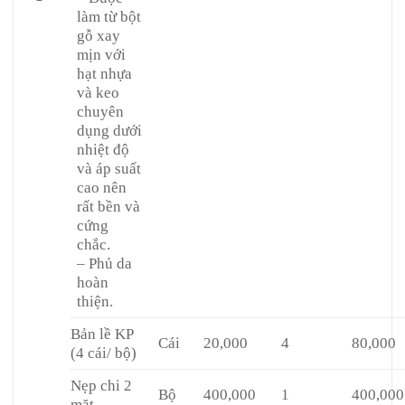
làm từ bột
gỗ xay
mịn với
hạt nhựa
và keo
chuyên
dụng dưới
nhiệt độ
và áp suất
cao nên
rất bền và
cứng
chắc.
– Phủ da
hoàn
thiện.
Bản lề KP
Cái
20,000
4
80,000
(4 cái/ bộ)
Nẹp chi 2
Bộ
400,000
1
400,000
mặt