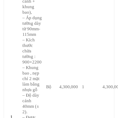
cánh +
khung
bao),
– Áp dụng
tường dày
từ 90mm-
115mm
– Kích
thước
chừa
tường :
900×2200
– Khung
bao , nẹp
chỉ 2 mặt
làm bằng
Bộ
4,300,000
1
4,300,0
nhựa gỗ
– Độ dày
cánh
40mm (±
2).
1
– Được