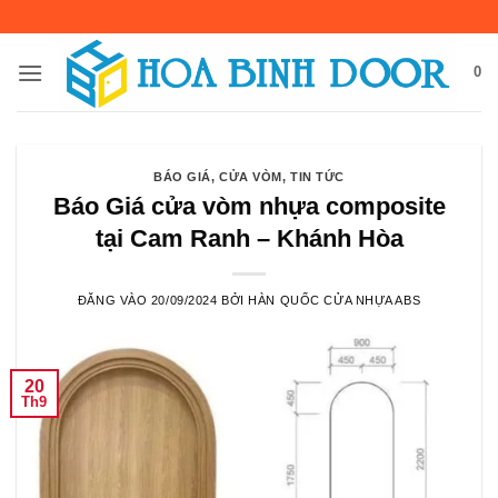
Bỏ
qua
nội
0
dung
BÁO GIÁ
,
CỬA VÒM
,
TIN TỨC
Báo Giá cửa vòm nhựa composite
tại Cam Ranh – Khánh Hòa
ĐĂNG VÀO
20/09/2024
BỞI
HÀN QUỐC CỬA NHỰA ABS
20
Th9