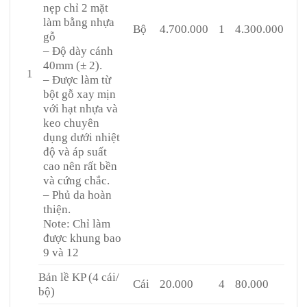
nẹp chỉ 2 mặt
làm bằng nhựa
Bộ
4.700.000
1
4.300.000
gỗ
– Độ dày cánh
40mm (± 2).
1
– Được làm từ
bột gỗ xay mịn
với hạt nhựa và
keo chuyên
dụng dưới nhiệt
độ và áp suất
cao nên rất bền
và cứng chắc.
– Phủ da hoàn
thiện.
Note: Chỉ làm
được khung bao
9 và 12
Bản lề KP (4 cái/
Cái
20.000
4
80.000
bộ)