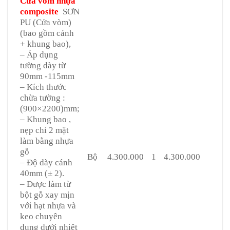
Cửa vòm nhựa
composite
SƠN
PU (Cửa vòm)
(bao gồm cánh
+ khung bao),
– Áp dụng
tường dày từ
90mm -115mm
– Kích thước
chừa tường :
(900×2200)mm;
– Khung bao ,
nẹp chỉ 2 mặt
làm bằng nhựa
gỗ
Bộ
4.300.000
1
4.300.000
– Độ dày cánh
40mm (± 2).
– Được làm từ
bột gỗ xay mịn
với hạt nhựa và
keo chuyên
dụng dưới nhiệt