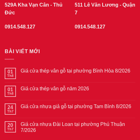
529A Kha Vạn Cân - Thủ
511 Lê Văn Lương - Quận
Đức
7
0914.548.127
0914.548.127
BÀI VIẾT MỚI
Giá cửa thép vân gỗ tại phường Bình Hòa 8/2026
01
Th8
Không
có
bình
Giá cửa thép vân gỗ năm 2026
01
luận
ở
Th8
Không
Giá
có
cửa
bình
thép
Giá cửa nhựa giả gỗ tại phường Tam Bình 8/2026
24
luận
vân
ở
Th7
Không
gỗ
Giá
có
tại
cửa
bình
phường
thép
Giá cửa nhựa Đài Loan tại phường Phú Thuận
20
luận
Bình
vân
ở
Th7
7/2026
Hòa
gỗ
Giá
8/2026
năm
Không
cửa
2026