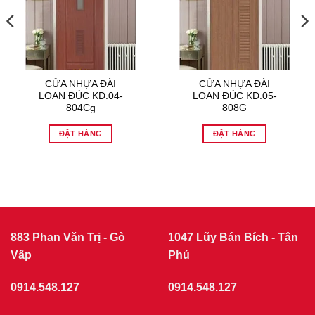
CỬA NHỰA ĐÀI
CỬA NHỰA ĐÀI
LOAN ĐÚC KD.04-
LOAN ĐÚC KD.05-
804Cg
808G
ĐẶT HÀNG
ĐẶT HÀNG
883 Phan Văn Trị - Gò
1047 Lũy Bán Bích - Tân
Vấp
Phú
0914.548.127
0914.548.127