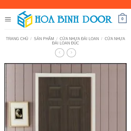
Bỏ
qua
nội
0
dung
TRANG CHỦ
/
SẢN PHẨM
/
CỬA NHỰA ĐÀI LOAN
/
CỬA NHỰA
ĐÀI LOAN ĐÚC