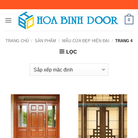
Bỏ
qua
nội
0
dung
TRANG CHỦ
/
SẢN PHẨM
/
MẪU CỬA ĐẸP HIỆN ĐẠI
/
TRANG 4
LỌC