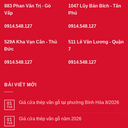
883 Phan Văn Trị - Gò
1047 Lũy Bán Bích - Tân
Vấp
Phú
0914.548.127
0914.548.127
529A Kha Vạn Cân - Thủ
511 Lê Văn Lương - Quận
Đức
7
0914.548.127
0914.548.127
BÀI VIẾT MỚI
Giá cửa thép vân gỗ tại phường Bình Hòa 8/2026
01
Th8
Không
có
bình
Giá cửa thép vân gỗ năm 2026
01
luận
ở
Th8
Không
Giá