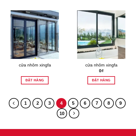
cửa nhôm xingfa
cửa nhôm xingfa
0
₫
ĐẶT HÀNG
ĐẶT HÀNG
1
2
3
4
5
6
7
8
9
10