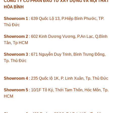
CÔNG TY CỔ PHẦN ĐẦU TƯ XÂY DỰNG VÀ NỘI THẤT
HÒA BÌNH
Showroom 1
: 639 Quốc Lộ 13, P.Hiệp Bình Phước, TP.
Thủ Đức
Showroom 2
: 602 Kinh Dương Vương, P.An Lạc, Q.Bình
Tân, Tp HCM
Showroom 3
: 671 Nguyễn Duy Trinh, Bình Trưng Đông,
Tp. Thủ Đức
Showroom 4
: 235 Quốc lộ 1K, P. Linh Xuân, Tp. Thủ Đức
Showroom 5
: 10/1F Tô Ký, Thới Tam Thôn, Hóc Môn, Tp.
HCM