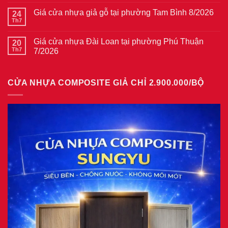
có
cửa
bình
thép
Giá cửa nhựa giả gỗ tại phường Tam Bình 8/2026
24
luận
vân
ở
Th7
Không
gỗ
Giá
có
tại
cửa
bình
phường
thép
Giá cửa nhựa Đài Loan tại phường Phú Thuận
20
luận
Bình
vân
ở
Th7
7/2026
Hòa
gỗ
Giá
8/2026
năm
Không
cửa
2026
có
nhựa
bình
giả
CỬA NHỰA COMPOSITE GIẢ CHỈ 2.900.000/BỘ
luận
gỗ
ở
tại
Giá
phường
cửa
Tam
nhựa
Bình
Đài
8/2026
Loan
tại
phường
Phú
Thuận
7/2026