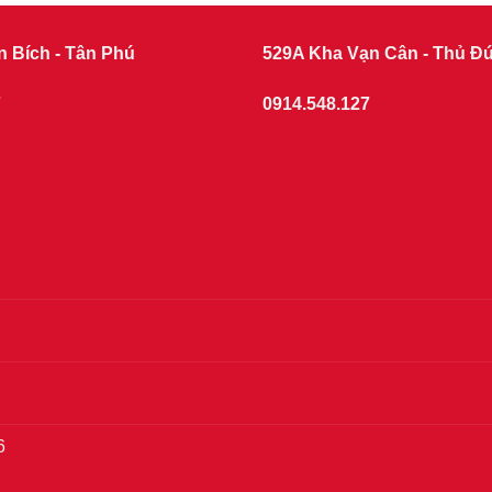
n Bích - Tân Phú
529A Kha Vạn Cân - Thủ Đ
7
0914.548.127
6