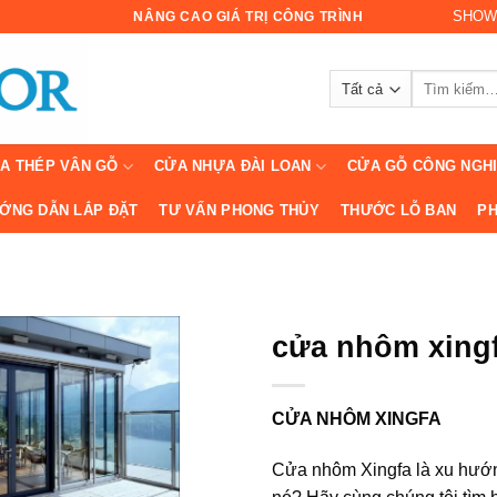
SHOW
NÂNG CAO GIÁ TRỊ CÔNG TRÌNH
Tìm
kiếm:
A THÉP VÂN GỖ
CỬA NHỰA ĐÀI LOAN
CỬA GỖ CÔNG NGH
ỚNG DẪN LẮP ĐẶT
TƯ VẤN PHONG THỦY
THƯỚC LỖ BAN
PH
cửa nhôm xing
C
ỬA NHÔM XINGFA
Cửa nhôm Xingfa là xu hướng