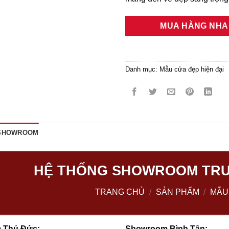
MUA HÀNG NH
Danh mục:
Mẫu cửa đẹp hiện đại
 SHOWROOM
HỆ THỐNG SHOWROOM TRƯ
TRANG CHỦ
/
SẢN PHẨM
/
MẪU
 Thủ Đức:
Showroom Bình Tân: