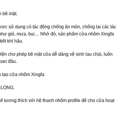
n bề mặt.
ược sử dụng có tác động chống ăn mòn, chống lại các tác
 như gió, mưa, bụi… Nhờ đó, sản phẩm cửa nhôm Xingfa
iết khí hậu.
điện cho phép bề mặt cửa dễ dàng vệ sinh lau chùi, luôn
 ban đầu.
ấu tạo cửa nhôm Xingfa
INLONG.
kế tương thích với hệ thanh nhôm profile để cho cửa hoạt