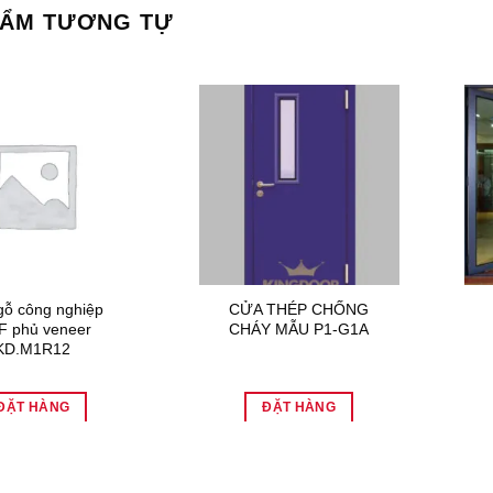
HẨM TƯƠNG TỰ
gỗ công nghiệp
CỬA THÉP CHỐNG
 phủ veneer
CHÁY MẪU P1-G1A
KD.M1R12
ĐẶT HÀNG
ĐẶT HÀNG