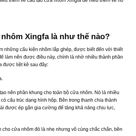
hiểu thêm về cấu tạo cửa nhôm Xingfa để hiểu thêm về nó
 nhôm Xingfa là như thế nào?
 những cấu kiện nhôm lắp ghép, được biết đến với thiết
 để làm nên được điều này, chính là nhờ nhiều thành phần
 được liệt kê sau đây:
a.
 tạo nên phần khung cho toàn bộ cửa nhôm. Nó là nhiều
 có cấu trúc dạng hình hộp. Bên trong thanh chia thành
ài được ép gân gia cường để tăng khả năng chịu lực,
 cho cửa nhôm đó là nhẹ nhưng vô cùng chắc chắn, bền