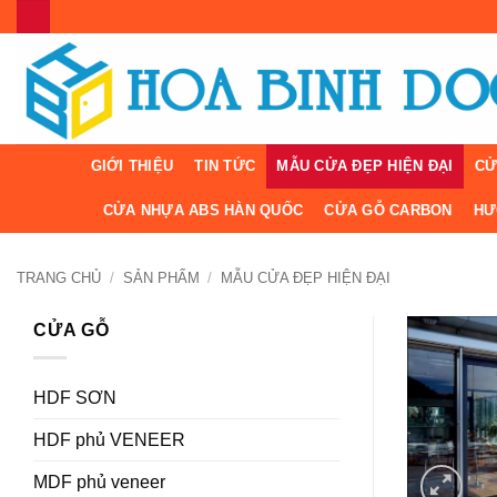
Bỏ
qua
nội
dung
GIỚI THIỆU
TIN TỨC
MẪU CỬA ĐẸP HIỆN ĐẠI
CỬ
CỬA NHỰA ABS HÀN QUỐC
CỬA GỖ CARBON
HƯ
TRANG CHỦ
/
SẢN PHẨM
/
MẪU CỬA ĐẸP HIỆN ĐẠI
CỬA GỖ
HDF SƠN
HDF phủ VENEER
MDF phủ veneer