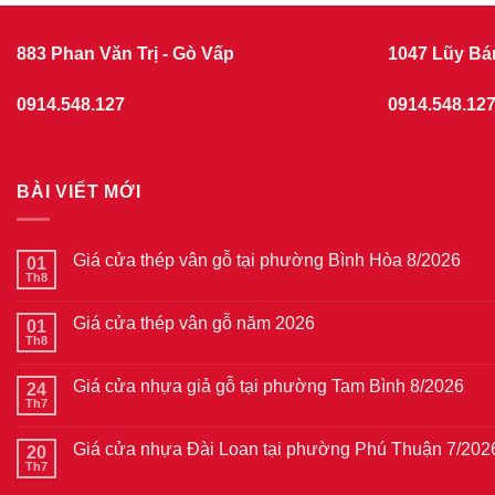
883 Phan Văn Trị - Gò Vấp
1047 Lũy Bá
0914.548.127
0914.548.12
BÀI VIẾT MỚI
Giá cửa thép vân gỗ tại phường Bình Hòa 8/2026
01
Th8
Không
có
bình
Giá cửa thép vân gỗ năm 2026
01
luận
ở
Th8
Không
Giá
có
cửa
bình
thép
Giá cửa nhựa giả gỗ tại phường Tam Bình 8/2026
24
luận
vân
ở
Th7
Không
gỗ
Giá
có
tại
cửa
bình
phường
thép
Giá cửa nhựa Đài Loan tại phường Phú Thuận 7/202
20
luận
Bình
vân
ở
Th7
Hòa
Không
gỗ
Giá
8/2026
có
năm
cửa