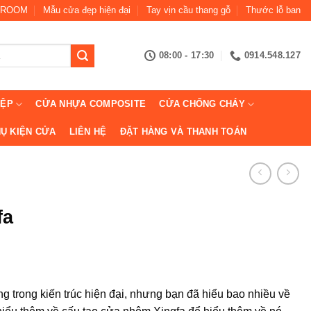
ROOM
Mẫu cửa đẹp hiện đại
Tay vịn cầu thang gỗ
Thước lỗ ban
08:00 - 17:30
0914.548.127
IỆP
CỬA NHỰA COMPOSITE
CỬA CHỐNG CHÁY
Ụ KIỆN CỬA
LIÊN HỆ
ĐẶT HÀNG VÀ THANH TOÁN
fa
 trong kiến trúc hiện đại, nhưng bạn đã hiểu bao nhiều về