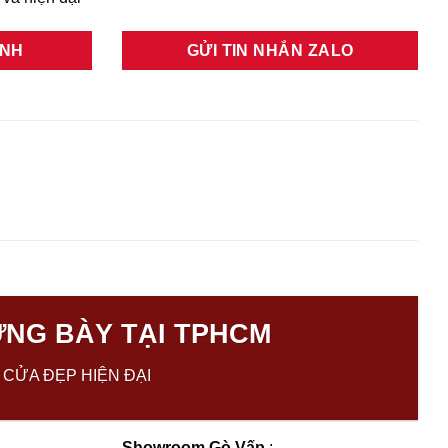
ANH
GỬI TIN NHẮN ZALO
NG BÀY TẠI TPHCM
 CỬA ĐẸP HIỆN ĐẠI
Showroom Gò Vấp
: