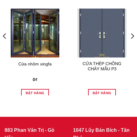
CỬA THÉP CHỐNG
Cửa nhôm xingfa
CHÁY MẪU P3
0
₫
ĐẶT HÀNG
ĐẶT HÀNG
883 Phan Văn Trị - Gò
1047 Lũy Bán Bích - Tân