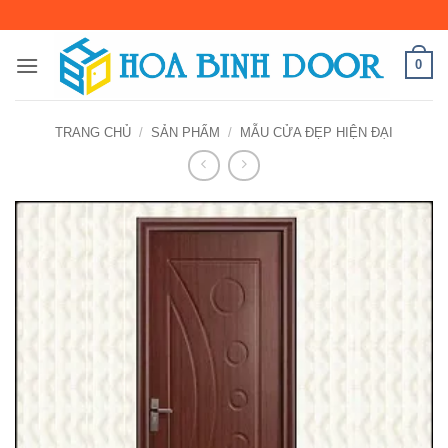
Bỏ
qua
nội
0
dung
TRANG CHỦ
/
SẢN PHẨM
/
MẪU CỬA ĐẸP HIỆN ĐẠI