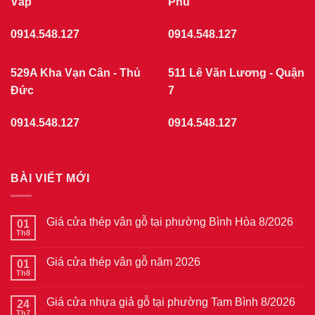
Vấp
Phú
0914.548.127
0914.548.127
529A Kha Vạn Cân - Thủ
511 Lê Văn Lương - Quận
Đức
7
0914.548.127
0914.548.127
BÀI VIẾT MỚI
Giá cửa thép vân gỗ tại phường Bình Hòa 8/2026
01
Th8
Không
có
bình
Giá cửa thép vân gỗ năm 2026
01
luận
ở
Th8
Không
Giá
có
cửa
bình
thép
Giá cửa nhựa giả gỗ tại phường Tam Bình 8/2026
24
luận
vân
ở
Th7