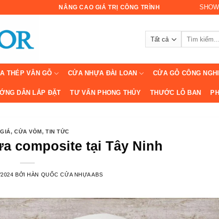
SHOW
NÂNG CAO GIÁ TRỊ CÔNG TRÌNH
Tìm
kiếm:
A THÉP VÂN GỖ
CỬA NHỰA ĐÀI LOAN
CỬA GỖ CÔNG NGH
ỚNG DẪN LẮP ĐẶT
TƯ VẤN PHONG THỦY
THƯỚC LỖ BAN
PH
GIÁ
,
CỬA VÒM
,
TIN TỨC
a composite tại Tây Ninh
/2024
BỞI
HÀN QUỐC CỬA NHỰA ABS