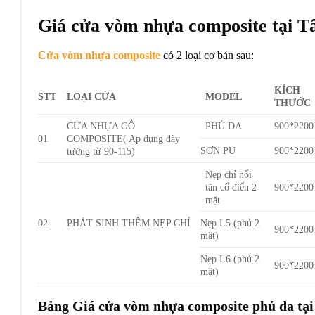
Giá cửa vòm nhựa composite tại T
Cửa vòm nhựa composite
có 2 loại cơ bản sau:
KÍCH
STT
LOẠI CỬA
MODEL
THƯỚC
CỬA NHỰA GỖ
PHỦ DA
900*2200
01
COMPOSITE( Ap dụng dày
SƠN PU
900*2200
tường từ 90-115)
Nẹp chỉ nổi
tân cổ điển 2
900*2200
mặt
02
PHÁT SINH THÊM NẸP CHỈ
Nẹp L5 (phủ 2
900*2200
mặt)
Nẹp L6 (phủ 2
900*2200
mặt)
Bảng Giá cửa vòm nhựa composite phủ da tại