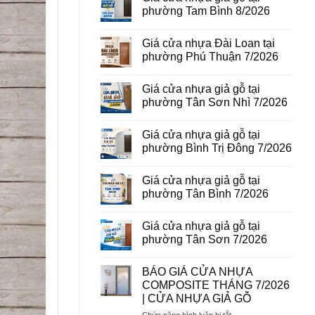
vân
luận
phường Tam Bình 8/2026
gỗ
ở
tại
Giá
Không
phường
cửa
có
Giá cửa nhựa Đài Loan tại
Bình
thép
bình
Hòa
vân
luận
phường Phú Thuận 7/2026
8/2026
gỗ
ở
năm
Giá
Không
2026
cửa
có
Giá cửa nhựa giả gỗ tại
nhựa
bình
giả
luận
phường Tân Sơn Nhì 7/2026
gỗ
ở
tại
Giá
Không
phường
cửa
có
Giá cửa nhựa giả gỗ tại
Tam
nhựa
bình
Bình
Đài
luận
phường Bình Trị Đông 7/2026
8/2026
Loan
ở
tại
Giá
Không
phường
cửa
có
Giá cửa nhựa giả gỗ tại
Phú
nhựa
bình
Thuận
giả
luận
phường Tân Bình 7/2026
7/2026
gỗ
ở
tại
Giá
Không
phường
cửa
có
Giá cửa nhựa giả gỗ tại
Tân
nhựa
bình
Sơn
giả
luận
phường Tân Sơn 7/2026
Nhì
gỗ
ở
7/2026
tại
Giá
Không
phường
cửa
có
BÁO GIÁ CỬA NHỰA
Bình
nhựa
bình
Trị
giả
luận
COMPOSITE THÁNG 7/2026
Đông
gỗ
ở
| CỬA NHỰA GIẢ GỖ
7/2026
tại
Giá
phường
cửa
ở
Chức năng bình luận bị tắt