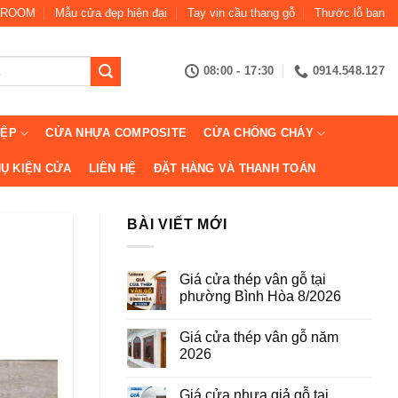
ROOM
Mẫu cửa đẹp hiện đại
Tay vịn cầu thang gỗ
Thước lỗ ban
08:00 - 17:30
0914.548.127
IỆP
CỬA NHỰA COMPOSITE
CỬA CHỐNG CHÁY
Ụ KIỆN CỬA
LIÊN HỆ
ĐẶT HÀNG VÀ THANH TOÁN
BÀI VIẾT MỚI
Giá cửa thép vân gỗ tại
phường Bình Hòa 8/2026
Không
có
Giá cửa thép vân gỗ năm
bình
luận
2026
ở
Giá
Không
cửa
có
Giá cửa nhựa giả gỗ tại
thép
bình