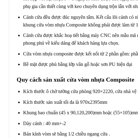
phụ gia cần thiết cùng với keo chuyên dụng trộn lẫn với 
Cánh cửa đều được đúc nguyên tấm. Kết cấu lõi cánh có n
khung cửa vòm nhựa Composite không phải được làm từ 1
Cánh cửa được khắc hoạ tiết bằng máy CNC nên mẫu mã rất
phong phú về kiểu dáng để khách hàng lựa chọn.
Cửa vòm nhựa composite được kết nối từ 2 phần gồm: ph
Bề mặt được phủ bằng lớp vân gỗ hoặc sơn PU hiện đại
Quy cách sản xuất cửa vòm nhựa Composite
Kích thước ô chờ tường cửa phòng 920×2220, cửa nhà vệ s
Kích thước sản xuất tối đa là 970x2395mm
Khung bao chuẩn (45 x 90,120,200)mm hoặc (55×105)mm
Dày cánh : 40 mm+-2
Bán kính vòm sẽ bằng 1/2 chiều ngang cửa .