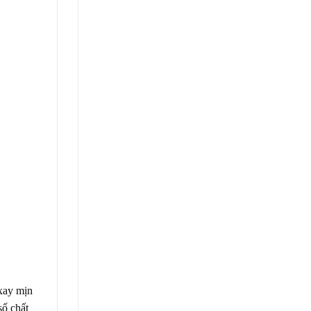
xay mịn
số chất