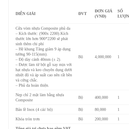
ĐƠN GIÁ
SỐ
DIỄN GIẢI
ĐVT
(VNĐ)
LƯỢ
Cửa vòm nhựa Composite phủ da
– Kích thước: (900x 2200).Kích
thước lớn hơn 900*2200 sẽ phát
sinh thêm chi phí
– Hệ khung Tăng giảm 9 áp dụng
tường 90-115(mm).
Bộ
4,000,000
1
– Độ dày cánh 40mm (± 2).
– Được làm từ bột gỗ xay mịn với
hạt nhựa và keo chuyên dụng dưới
nhiệt độ và áp suất cao nên rất bền
và cứng chắc.
– Phủ da hoàn thiện.
Nẹp chỉ 2 mặt làm bằng nhựa
Bộ
400,000
1
Composite
Bản lề Inox (4 cái/ bộ)
Bộ
80,000
1
Khóa tròn trơn
Bộ
200,000
1
Tổng giá trị chưa bao gồm VAT