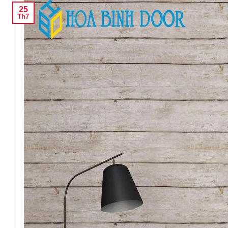
25
Th7