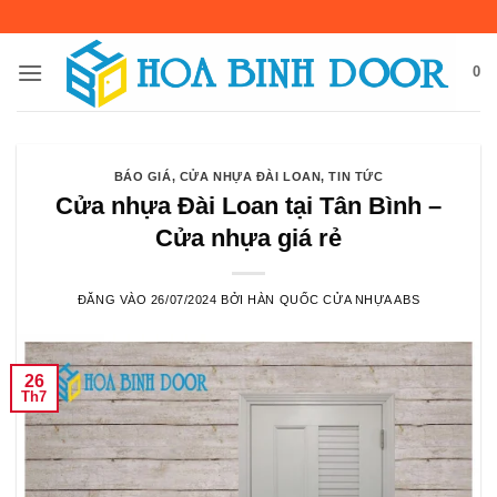
Bỏ
qua
nội
0
dung
BÁO GIÁ
,
CỬA NHỰA ĐÀI LOAN
,
TIN TỨC
Cửa nhựa Đài Loan tại Tân Bình –
Cửa nhựa giá rẻ
ĐĂNG VÀO
26/07/2024
BỞI
HÀN QUỐC CỬA NHỰA ABS
26
Th7