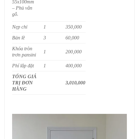
55x100mm
– Phủ vân
gỗ.
Nẹp chỉ
1
350,000
Bản lề
3
60,000
Khóa tròn
1
200,000
trơn pansini
Phí lắp đặt
1
400,000
TỔNG GIÁ
TRỊ ĐƠN
3,010,000
HÀNG