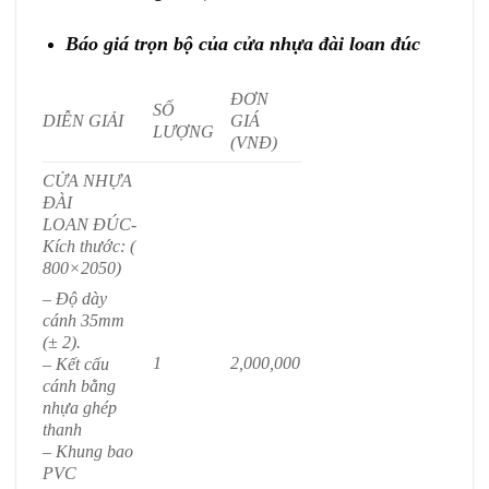
Báo giá trọn bộ của cửa nhựa đài loan đúc
ĐƠN
SỐ
DIỄN GIẢI
GIÁ
LƯỢNG
(VNĐ)
CỬA NHỰA
ĐÀI
LOAN ĐÚC
-
Kích thước: (
800×2050)
– Độ dày
cánh 35mm
(± 2).
1
2,000,000
– Kết cấu
cánh bằng
nhựa ghép
thanh
– Khung bao
PVC