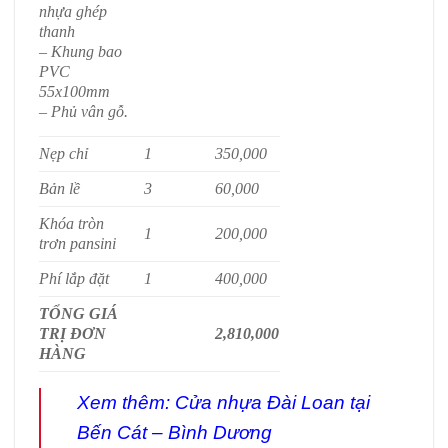
nhựa ghép
thanh
– Khung bao
PVC
55x100mm
– Phủ vân gỗ.
Nẹp chỉ
1
350,000
Bản lề
3
60,000
Khóa tròn
1
200,000
trơn pansini
Phí lắp đặt
1
400,000
TỔNG GIÁ
TRỊ ĐƠN
2,810,000
HÀNG
Xem thêm:
Cửa nhựa Đài Loan tại
Bến Cát – Bình Dương