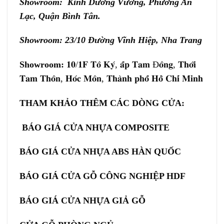
Showroom: Kinh Dương Vương, Phường An
Lạc, Quận Bình Tân.
Showroom: 23/10 Đường Vĩnh Hiệp, Nha Trang
Showroom:
𝟏𝟎/𝟏𝐅 𝐓𝐨̂ 𝐊𝐲́, 𝐚̂́𝐩 𝐓𝐚𝐦 Đ𝐨̂𝐧𝐠, 𝐓𝐡𝐨̛́𝐢
𝐓𝐚𝐦 𝐓𝐡𝐨̂𝐧, 𝐇𝐨́𝐜 𝐌𝐨̂𝐧, 𝐓𝐡𝐚̀𝐧𝐡 𝐩𝐡𝐨̂́ 𝐇𝐨̂̀ 𝐂𝐡𝐢́ 𝐌𝐢𝐧𝐡
THAM KHẢO THÊM CÁC DÒNG CỬA:
BÁO GIÁ CỬA NHỰA COMPOSITE
BÁO GIÁ CỬA NHỰA ABS HÀN QUỐC
BÁO GIÁ CỬA GỖ CÔNG NGHIỆP HDF
BÁO GIÁ CỬA NHỰA GIẢ GỖ