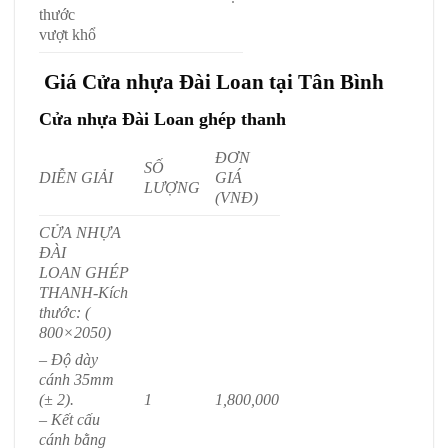
thước
vượt khổ
Giá Cửa nhựa Đài Loan tại Tân Bình
Cửa nhựa Đài Loan ghép thanh
ĐƠN
SỐ
DIỄN GIẢI
GIÁ
LƯỢNG
(VNĐ)
CỬA NHỰA
ĐÀI
LOAN GHÉP
THANH
-Kích
thước: (
800×2050)
– Độ dày
cánh 35mm
1
1,800,000
(± 2).
– Kết cấu
cánh bằng