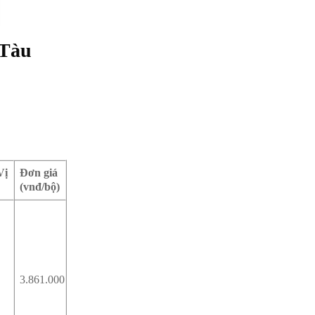
 Tàu
Vị
Đơn giá
(vnđ/bộ)
3.861.000