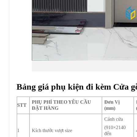
Bảng giá phụ kiện đi kèm Cửa g
PHỤ PHÍ THEO YÊU CẦU
Đơn Vị
STT
ĐẶT HÀNG
(mm)
Cánh cửa
(910×2140
1
Kích thước vượt size
đến