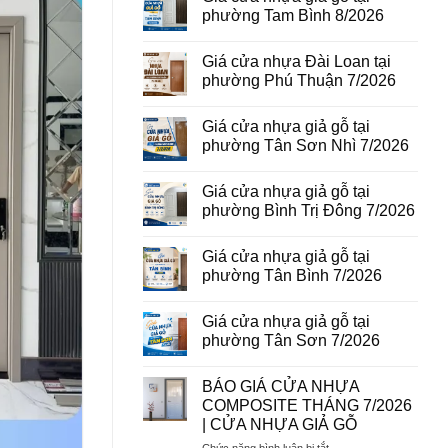
vân
luận
phường Tam Bình 8/2026
gỗ
ở
tại
Giá
Không
phường
cửa
có
Giá cửa nhựa Đài Loan tại
Bình
thép
bình
Hòa
vân
luận
phường Phú Thuận 7/2026
8/2026
gỗ
ở
năm
Giá
Không
2026
cửa
có
Giá cửa nhựa giả gỗ tại
nhựa
bình
giả
luận
phường Tân Sơn Nhì 7/2026
gỗ
ở
tại
Giá
Không
phường
cửa
có
Giá cửa nhựa giả gỗ tại
Tam
nhựa
bình
Bình
Đài
luận
phường Bình Trị Đông 7/2026
8/2026
Loan
ở
tại
Giá
Không
phường
cửa
có
Giá cửa nhựa giả gỗ tại
Phú
nhựa
bình
Thuận
giả
luận
phường Tân Bình 7/2026
7/2026
gỗ
ở
tại
Giá
Không
phường
cửa
có
Giá cửa nhựa giả gỗ tại
Tân
nhựa
bình
Sơn
giả
luận
phường Tân Sơn 7/2026
Nhì
gỗ
ở
7/2026
tại
Giá
Không
phường
cửa
có
BÁO GIÁ CỬA NHỰA
Bình
nhựa
bình
Trị
giả
luận
COMPOSITE THÁNG 7/2026
Đông
gỗ
ở
| CỬA NHỰA GIẢ GỖ
7/2026
tại
Giá
phường
cửa
ở
Chức năng bình luận bị tắt