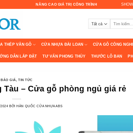
SHOW
NÂNG CAO GIÁ TRỊ CÔNG TRÌNH
Tìm
kiếm:
A THÉP VÂN GỖ
CỬA NHỰA ĐÀI LOAN
CỬA GỖ CÔNG NGH
ỚNG DẪN LẮP ĐẶT
TƯ VẤN PHONG THỦY
THƯỚC LỖ BAN
PH
BÁO GIÁ
,
TIN TỨC
 Tàu – Cửa gỗ phòng ngủ giá rẻ
/2024
BỞI
HÀN QUỐC CỬA NHỰA ABS