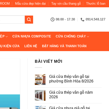
ROOM
Mẫu cửa đẹp hiện đại
Tay vịn cầu thang gỗ
Thước lỗ ban
08:00 - 17:30
0914.548.127
IỆP
CỬA NHỰA COMPOSITE
CỬA CHỐNG CHÁY
Ụ KIỆN CỬA
LIÊN HỆ
ĐẶT HÀNG VÀ THANH TOÁN
BÀI VIẾT MỚI
Giá cửa thép vân gỗ tại
phường Bình Hòa 8/2026
Không
có
Giá cửa thép vân gỗ năm
bình
luận
2026
ở
Giá
Không
cửa
có
Giá cửa nhựa giả gỗ tại
thép
bình