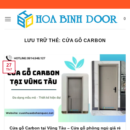
Bỏ
qua
nội
0
dung
LƯU TRỮ THẺ:
CỬA GỖ CARBON
27
Th7
Cửa gỗ Carbon tại Vũng Tàu – Cửa gỗ phòng ngủ giá rẻ