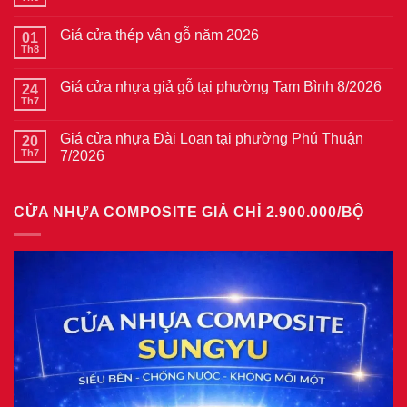
Không
có
bình
Giá cửa thép vân gỗ năm 2026
01
luận
ở
Th8
Không
Giá
có
cửa
bình
thép
Giá cửa nhựa giả gỗ tại phường Tam Bình 8/2026
24
luận
vân
ở
Th7
Không
gỗ
Giá
có
tại
cửa
bình
phường
thép
Giá cửa nhựa Đài Loan tại phường Phú Thuận
20
luận
Bình
vân
ở
Th7
7/2026
Hòa
gỗ
Giá
8/2026
năm
Không
cửa
2026
có
nhựa
bình
giả
CỬA NHỰA COMPOSITE GIẢ CHỈ 2.900.000/BỘ
luận
gỗ
ở
tại
Giá
phường
cửa
Tam
nhựa
Bình
Đài
8/2026
Loan
tại
phường
Phú
Thuận
7/2026