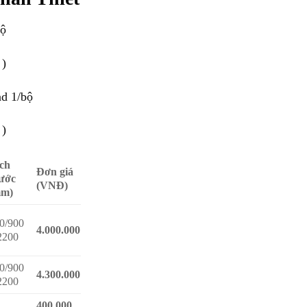
bộ
 )
nd 1/bộ
 )
ch
Đơn giá
ước
(VNĐ)
mm)
0/900
4.000.000
2200
0/900
4.300.000
2200
400.000