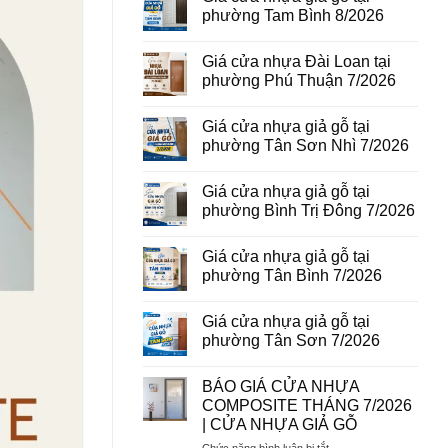
vân
luận
phường Tam Bình 8/2026
gỗ
ở
tại
Giá
Không
phường
cửa
có
Giá cửa nhựa Đài Loan tại
Bình
thép
bình
Hòa
vân
luận
phường Phú Thuận 7/2026
8/2026
gỗ
ở
năm
Giá
Không
2026
cửa
có
Giá cửa nhựa giả gỗ tại
nhựa
bình
giả
luận
phường Tân Sơn Nhì 7/2026
gỗ
ở
tại
Giá
Không
phường
cửa
có
Giá cửa nhựa giả gỗ tại
Tam
nhựa
bình
Bình
Đài
luận
phường Bình Trị Đông 7/2026
8/2026
Loan
ở
tại
Giá
Không
phường
cửa
có
Giá cửa nhựa giả gỗ tại
Phú
nhựa
bình
Thuận
giả
luận
phường Tân Bình 7/2026
7/2026
gỗ
ở
tại
Giá
Không
phường
cửa
có
Giá cửa nhựa giả gỗ tại
Tân
nhựa
bình
Sơn
giả
luận
phường Tân Sơn 7/2026
Nhì
gỗ
ở
7/2026
tại
Giá
Không
phường
cửa
có
BÁO GIÁ CỬA NHỰA
Bình
nhựa
bình
Trị
giả
luận
COMPOSITE THÁNG 7/2026
Đông
gỗ
ở
| CỬA NHỰA GIẢ GỖ
7/2026
tại
Giá
phường
cửa
ở
Chức năng bình luận bị tắt