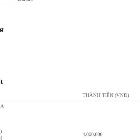
ng
t
THÀNH TIỀN (VNĐ)
DA
)
4.000.000
)