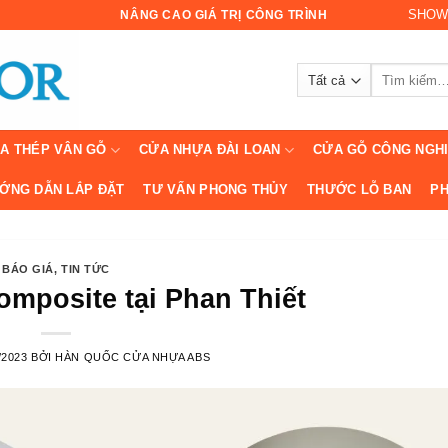
SHOW
NÂNG CAO GIÁ TRỊ CÔNG TRÌNH
Tìm
kiếm:
A THÉP VÂN GỖ
CỬA NHỰA ĐÀI LOAN
CỬA GỖ CÔNG NGH
ỚNG DẪN LẮP ĐẶT
TƯ VẤN PHONG THỦY
THƯỚC LỖ BAN
PH
BÁO GIÁ
,
TIN TỨC
omposite tại Phan Thiết
/2023
BỞI
HÀN QUỐC CỬA NHỰA ABS