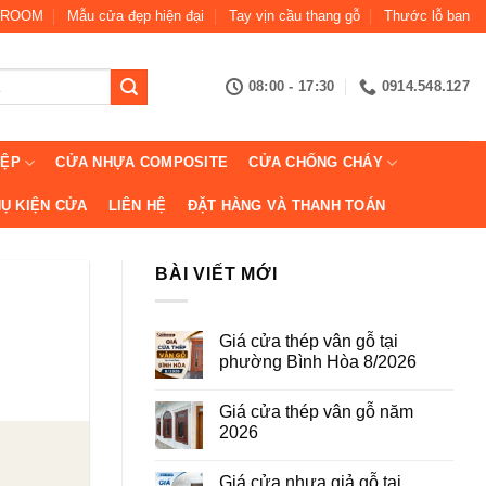
ROOM
Mẫu cửa đẹp hiện đại
Tay vịn cầu thang gỗ
Thước lỗ ban
08:00 - 17:30
0914.548.127
IỆP
CỬA NHỰA COMPOSITE
CỬA CHỐNG CHÁY
Ụ KIỆN CỬA
LIÊN HỆ
ĐẶT HÀNG VÀ THANH TOÁN
BÀI VIẾT MỚI
Giá cửa thép vân gỗ tại
phường Bình Hòa 8/2026
Không
có
Giá cửa thép vân gỗ năm
bình
luận
2026
ở
Giá
Không
cửa
có
Giá cửa nhựa giả gỗ tại
thép
bình