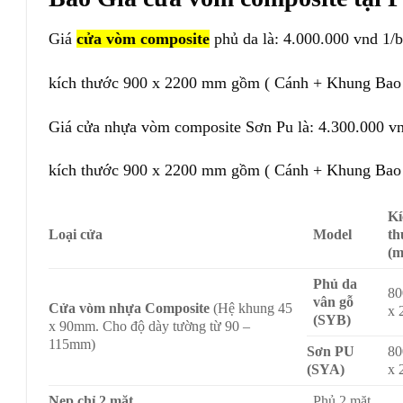
Giá
cửa vòm composite
phủ da là: 4.000.000 vnd 1/
kích thước 900 x 2200 mm gồm ( Cánh + Khung Bao
Giá cửa nhựa vòm composite Sơn Pu là: 4.300.000 v
kích thước 900 x 2200 mm gồm ( Cánh + Khung Bao
Kí
Loại cửa
Model
th
(
Phủ da
80
vân gỗ
Cửa vòm nhựa Composite
(Hệ khung 45
x 
(SYB)
x 90mm. Cho độ dày tường từ 90 –
115mm)
Sơn PU
80
(SYA)
x 
Nẹp chỉ 2 mặt
Phủ 2 mặt