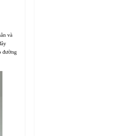
hân và
đây
o đường