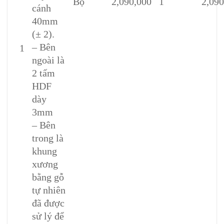
Bộ
2,090,000
1
2,090
cánh
40mm
(± 2).
– Bên
1
ngoài là
2 tấm
HDF
dày
3mm
– Bên
trong là
khung
xương
bằng gỗ
tự nhiên
đã được
sử lý để