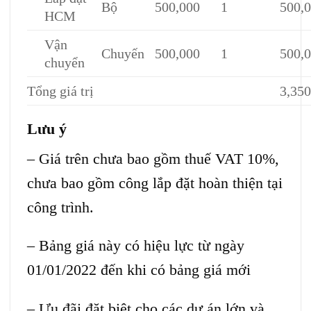
Bộ
500,000
1
500,
HCM
Vận
Chuyến
500,000
1
500,
chuyển
Tổng giá trị
3,350
Lưu ý
– Giá trên chưa bao gồm thuế VAT 10%,
chưa bao gồm công lắp đặt hoàn thiện tại
công trình.
– Bảng giá này có hiệu lực từ ngày
01/01/2022 đến khi có bảng giá mới
– Ưu đãi đặt biệt cho các dự án lớn và