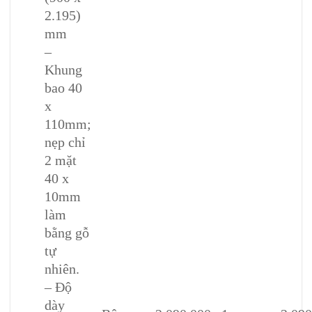
2.195)
mm
–
Khung
bao 40
x
110mm;
nẹp chỉ
2 mặt
40 x
10mm
làm
bằng gỗ
tự
nhiên.
– Độ
dày