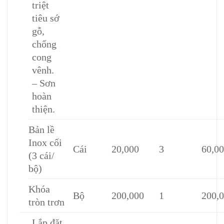
triệt
tiêu sớ
gỗ,
chống
cong
vênh.
– Sơn
hoàn
thiện.
Bản lề
Inox cối
Cái
20,000
3
60,0
(3 cái/
bộ)
Khóa
Bộ
200,000
1
200,
tròn trơn
Lắp đặt