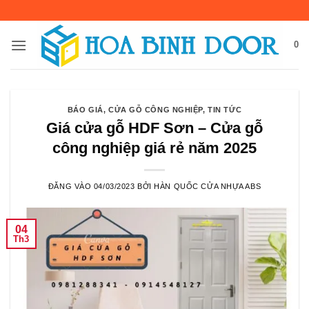
Bỏ
qua
nội
0
dung
BÁO GIÁ
,
CỬA GỖ CÔNG NGHIỆP
,
TIN TỨC
Giá cửa gỗ HDF Sơn – Cửa gỗ
công nghiệp giá rẻ năm 2025
ĐĂNG VÀO
04/03/2023
BỞI
HÀN QUỐC CỬA NHỰA ABS
04
Th3