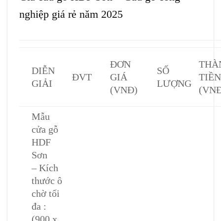
nghiệp giá rẻ năm 2025
ĐƠN
THÀ
DIỄN
SỐ
ĐVT
GIÁ
TIỀ
GIẢI
LƯỢNG
(VNĐ)
(VNĐ
Mẫu
cửa gỗ
HDF
Sơn
– Kích
thước ô
chờ tối
đa :
(900 x