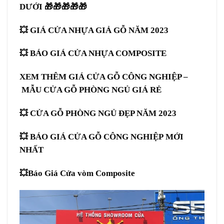
DƯỚI 🎁🎁🎁🎁🎁
💥
GIÁ CỬA NHỰA GIẢ GỖ
NĂM 2023
💥
BÁO GIÁ CỬA NHỰA COMPOSITE
XEM THÊM GIÁ CỬA GỖ CÔNG NGHIỆP –
MẪU
CỬA GỖ PHÒNG NGỦ
GIÁ RẺ
💥
CỬA GỖ PHÒNG NGỦ
ĐẸP NĂM 2023
💥 BÁO GIÁ
CỬA GỖ CÔNG NGHIỆP
MỚI
NHẤT
💥Báo Giá
Cửa vòm Composite