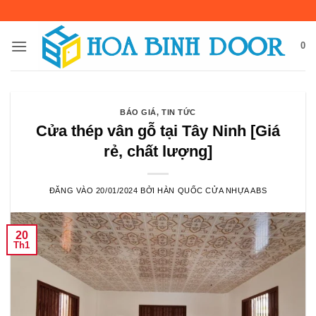
Bỏ
qua
nội
0
dung
BÁO GIÁ
,
TIN TỨC
Cửa thép vân gỗ tại Tây Ninh [Giá
rẻ, chất lượng]
ĐĂNG VÀO
20/01/2024
BỞI
HÀN QUỐC CỬA NHỰA ABS
20
Th1