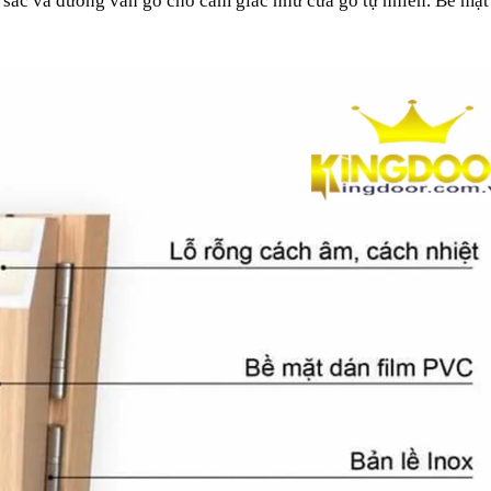
sắc và đường vân gỗ cho cảm giác như cửa gỗ tự nhiên. Bề mặt