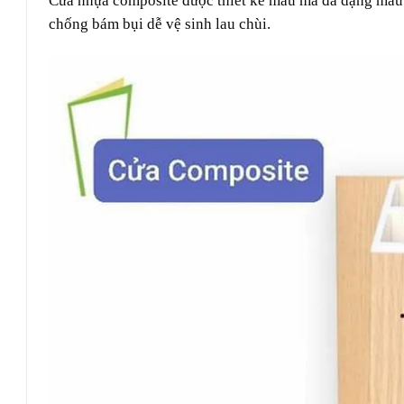
Cửa nhựa composite được thiết kế mẫu mã đa dạng màu 
chống bám bụi dễ vệ sinh lau chùi.