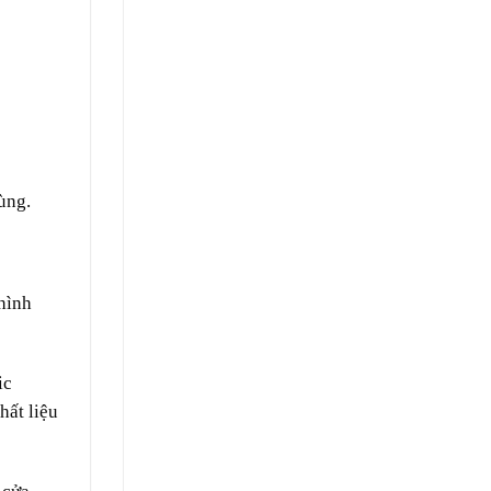
ùng.
hình
ic
hất liệu