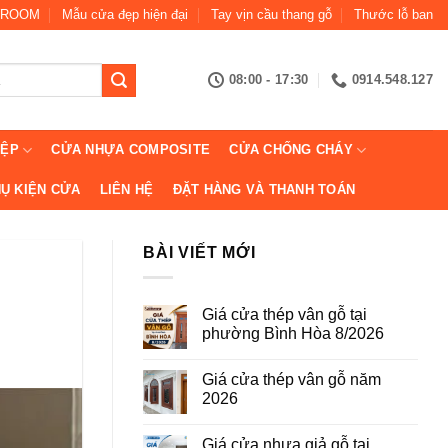
ROOM
Mẫu cửa đẹp hiện đại
Tay vịn cầu thang gỗ
Thước lỗ ban
08:00 - 17:30
0914.548.127
IỆP
CỬA NHỰA COMPOSITE
CỬA CHỐNG CHÁY
Ụ KIỆN CỬA
LIÊN HỆ
ĐẶT HÀNG VÀ THANH TOÁN
BÀI VIẾT MỚI
Giá cửa thép vân gỗ tại
phường Bình Hòa 8/2026
Không
có
Giá cửa thép vân gỗ năm
bình
luận
2026
ở
Giá
Không
cửa
có
Giá cửa nhựa giả gỗ tại
thép
bình