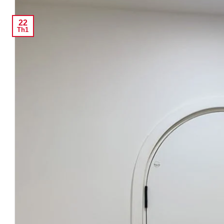
22
Th1