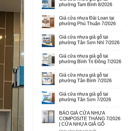
vân
luận
phường Tam Bình 8/2026
gỗ
ở
tại
Giá
Không
phường
cửa
có
Giá cửa nhựa Đài Loan tại
Bình
thép
bình
Hòa
vân
luận
phường Phú Thuận 7/2026
8/2026
gỗ
ở
năm
Giá
Không
2026
cửa
có
Giá cửa nhựa giả gỗ tại
nhựa
bình
giả
luận
phường Tân Sơn Nhì 7/2026
gỗ
ở
tại
Giá
Không
phường
cửa
có
Giá cửa nhựa giả gỗ tại
Tam
nhựa
bình
Bình
Đài
luận
phường Bình Trị Đông 7/2026
8/2026
Loan
ở
tại
Giá
Không
phường
cửa
có
Giá cửa nhựa giả gỗ tại
Phú
nhựa
bình
Thuận
giả
luận
phường Tân Bình 7/2026
7/2026
gỗ
ở
tại
Giá
Không
phường
cửa
có
Giá cửa nhựa giả gỗ tại
Tân
nhựa
bình
Sơn
giả
luận
phường Tân Sơn 7/2026
Nhì
gỗ
ở
7/2026
tại
Giá
Không
phường
cửa
có
BÁO GIÁ CỬA NHỰA
Bình
nhựa
bình
Trị
giả
luận
COMPOSITE THÁNG 7/2026
Đông
gỗ
ở
| CỬA NHỰA GIẢ GỖ
7/2026
tại
Giá
phường
cửa
ở
Chức năng bình luận bị tắt