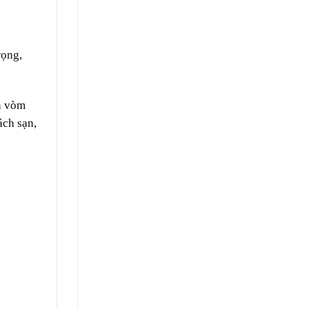
rọng,
n vòm
ách sạn,