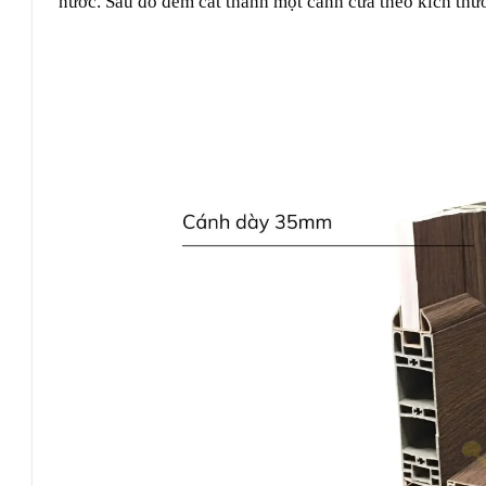
nước. Sau đó đem cắt thành một cánh cửa theo kích thư