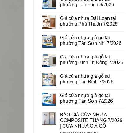
vân
luận
phường Tam Bình 8/2026
gỗ
ở
tại
Giá
Không
phường
cửa
có
Giá cửa nhựa Đài Loan tại
Bình
thép
bình
Hòa
vân
luận
phường Phú Thuận 7/2026
8/2026
gỗ
ở
năm
Giá
Không
2026
cửa
có
Giá cửa nhựa giả gỗ tại
nhựa
bình
giả
luận
phường Tân Sơn Nhì 7/2026
gỗ
ở
tại
Giá
Không
phường
cửa
có
Giá cửa nhựa giả gỗ tại
Tam
nhựa
bình
Bình
Đài
luận
phường Bình Trị Đông 7/2026
8/2026
Loan
ở
tại
Giá
Không
phường
cửa
có
Giá cửa nhựa giả gỗ tại
Phú
nhựa
bình
Thuận
giả
luận
phường Tân Bình 7/2026
7/2026
gỗ
ở
tại
Giá
Không
phường
cửa
có
Giá cửa nhựa giả gỗ tại
Tân
nhựa
bình
Sơn
giả
luận
phường Tân Sơn 7/2026
Nhì
gỗ
ở
7/2026
tại
Giá
Không
phường
cửa
có
BÁO GIÁ CỬA NHỰA
Bình
nhựa
bình
Trị
giả
luận
COMPOSITE THÁNG 7/2026
Đông
gỗ
ở
| CỬA NHỰA GIẢ GỖ
7/2026
tại
Giá
phường
cửa
ở
Chức năng bình luận bị tắt