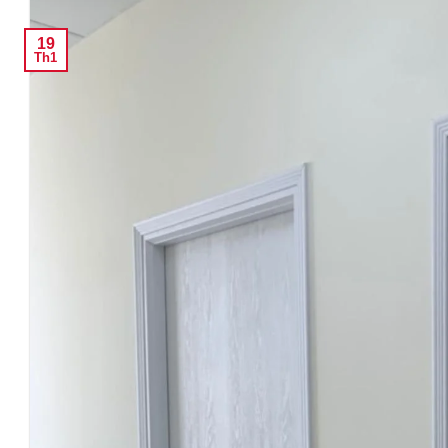
19
Th1