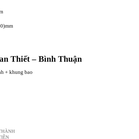
mm
190)mm
han Thiết – Bình Thuận
nh + khung bao
THÀNH
TIỀN