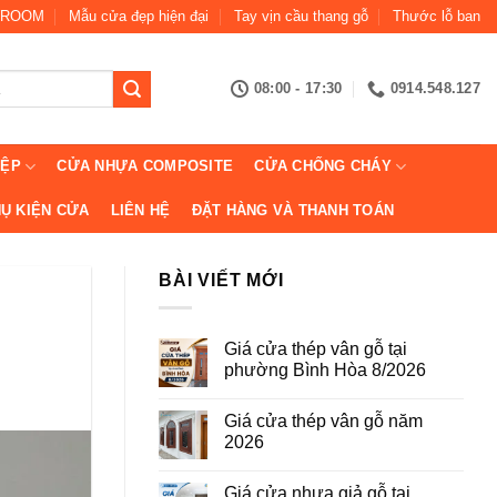
ROOM
Mẫu cửa đẹp hiện đại
Tay vịn cầu thang gỗ
Thước lỗ ban
08:00 - 17:30
0914.548.127
IỆP
CỬA NHỰA COMPOSITE
CỬA CHỐNG CHÁY
Ụ KIỆN CỬA
LIÊN HỆ
ĐẶT HÀNG VÀ THANH TOÁN
BÀI VIẾT MỚI
Giá cửa thép vân gỗ tại
phường Bình Hòa 8/2026
Không
có
Giá cửa thép vân gỗ năm
bình
luận
2026
ở
Giá
Không
cửa
có
Giá cửa nhựa giả gỗ tại
thép
bình