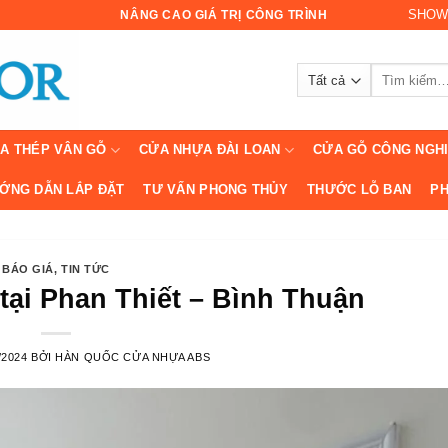
SHOW
NÂNG CAO GIÁ TRỊ CÔNG TRÌNH
Tìm
kiếm:
A THÉP VÂN GỖ
CỬA NHỰA ĐÀI LOAN
CỬA GỖ CÔNG NGH
ỚNG DẪN LẮP ĐẶT
TƯ VẤN PHONG THỦY
THƯỚC LỖ BAN
PH
BÁO GIÁ
,
TIN TỨC
tại Phan Thiết – Bình Thuận
/2024
BỞI
HÀN QUỐC CỬA NHỰA ABS