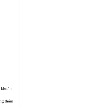
o khuôn
ống thấm