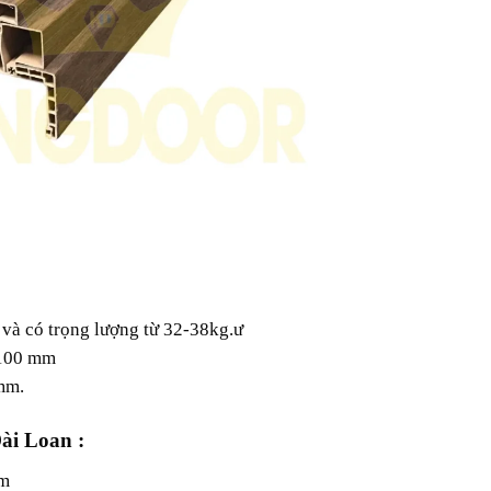
à có trọng lượng từ 32-38kg.ư
 100 mm
mm.
Đài Loan
:
mm