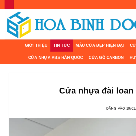
Bỏ
qua
nội
dung
GIỚI THIỆU
TIN TỨC
MẪU CỬA ĐẸP HIỆN ĐẠI
CỬ
CỬA NHỰA ABS HÀN QUỐC
CỬA GỖ CARBON
HƯ
Cửa nhựa đài loan 
ĐĂNG VÀO
19/01