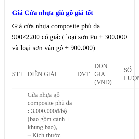
Giá
Cửa nhựa giả gỗ
giá tốt
Giá
cửa nhựa composite
phủ da
900×2200 có giá: ( loại sơn Pu + 300.000
và loại sơn vân gỗ + 900.000)
ĐƠN
SỐ
STT
DIỄN GIẢI
ĐVT
GIÁ
LƯỢ
(VNĐ)
Cửa nhựa gỗ
composite phủ da
: 3.000.000đ/bộ
(bao gồm cánh +
khung bao),
– Kích thước