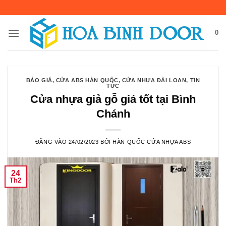
Bỏ
qua
nội
0
dung
BÁO GIÁ
,
CỬA ABS HÀN QUỐC
,
CỬA NHỰA ĐÀI LOAN
,
TIN
TỨC
Cửa nhựa giả gỗ giá tốt tại Bình
Chánh
ĐĂNG VÀO
24/02/2023
BỞI
HÀN QUỐC CỬA NHỰA ABS
24
Th2