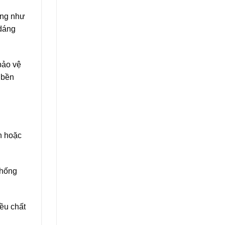
ống như
 dáng
bảo vệ
 bền
n hoặc
chống
iều chất