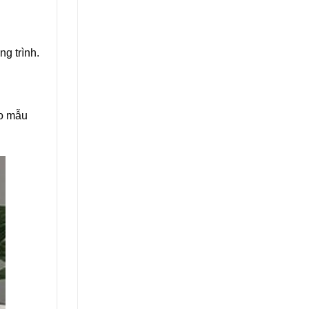
g trình.
eo mẫu