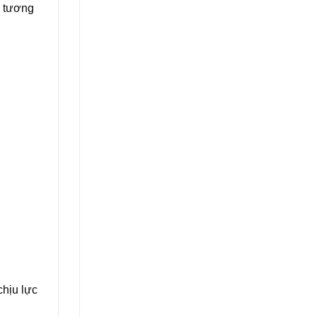
c tương
chịu lực