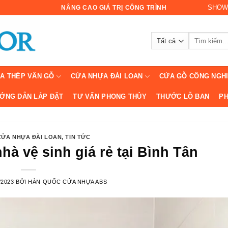
SHOW
NÂNG CAO GIÁ TRỊ CÔNG TRÌNH
Tìm
kiếm:
A THÉP VÂN GỖ
CỬA NHỰA ĐÀI LOAN
CỬA GỖ CÔNG NGH
ỚNG DẪN LẮP ĐẶT
TƯ VẤN PHONG THỦY
THƯỚC LỖ BAN
PH
CỬA NHỰA ĐÀI LOAN
,
TIN TỨC
à vệ sinh giá rẻ tại Bình Tân
/2023
BỞI
HÀN QUỐC CỬA NHỰA ABS