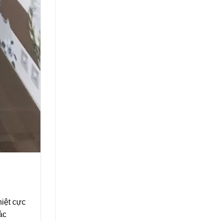
hiệt cực
ác