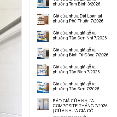
vân
luận
phường Tam Bình 8/2026
gỗ
ở
tại
Giá
Không
phường
cửa
có
Giá cửa nhựa Đài Loan tại
Bình
thép
bình
Hòa
vân
luận
phường Phú Thuận 7/2026
8/2026
gỗ
ở
năm
Giá
Không
2026
cửa
có
Giá cửa nhựa giả gỗ tại
nhựa
bình
giả
luận
phường Tân Sơn Nhì 7/2026
gỗ
ở
tại
Giá
Không
phường
cửa
có
Giá cửa nhựa giả gỗ tại
Tam
nhựa
bình
Bình
Đài
luận
phường Bình Trị Đông 7/2026
8/2026
Loan
ở
tại
Giá
Không
phường
cửa
có
Giá cửa nhựa giả gỗ tại
Phú
nhựa
bình
Thuận
giả
luận
phường Tân Bình 7/2026
7/2026
gỗ
ở
tại
Giá
Không
phường
cửa
có
Giá cửa nhựa giả gỗ tại
Tân
nhựa
bình
Sơn
giả
luận
phường Tân Sơn 7/2026
Nhì
gỗ
ở
7/2026
tại
Giá
Không
phường
cửa
có
BÁO GIÁ CỬA NHỰA
Bình
nhựa
bình
Trị
giả
luận
COMPOSITE THÁNG 7/2026
Đông
gỗ
ở
| CỬA NHỰA GIẢ GỖ
7/2026
tại
Giá
phường
cửa
ở
Chức năng bình luận bị tắt