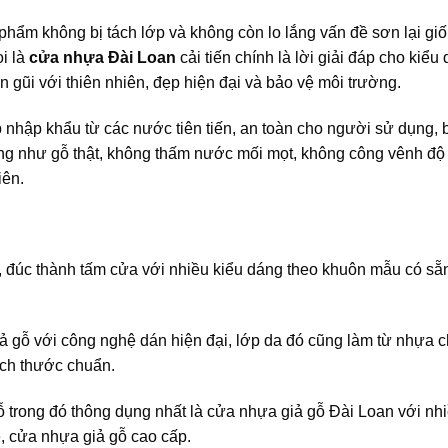
hẩm không bị tách lớp và không còn lo lắng vấn đề sơn lại gi
ọi là
cửa nhựa Đài Loan
cải tiến chính là lời giải đáp cho kiểu
gũi với thiên nhiên, đẹp hiện đại và bảo vệ môi trường.
nhập khẩu từ các nước tiên tiến, an toàn cho người sử dụng, 
iống như gỗ thật, không thấm nước mối mọt, không công vênh độ
iên.
 đúc thành tấm cửa với nhiều kiểu dáng theo khuôn mẫu có sẵ
ả gỗ với công nghệ dán hiện đại, lớp da đó cũng làm từ nhựa 
ích thước chuẩn.
gỗ trong đó thông dụng nhất là cửa nhựa giả gỗ Đài Loan với nh
, cửa nhựa giả gỗ cao cấp.