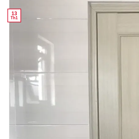
13
Th1