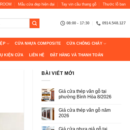
ROOM
Mẫu cửa đẹp hiện đại
Tay vịn cầu thang gỗ
Thước lỗ ban
08:00 - 17:30
0914.548.127
IỆP
CỬA NHỰA COMPOSITE
CỬA CHỐNG CHÁY
Ụ KIỆN CỬA
LIÊN HỆ
ĐẶT HÀNG VÀ THANH TOÁN
BÀI VIẾT MỚI
Giá cửa thép vân gỗ tại
phường Bình Hòa 8/2026
Không
có
Giá cửa thép vân gỗ năm
bình
luận
2026
ở
Giá
Không
cửa
có
Giá cửa nhựa giả gỗ tại
thép
bình