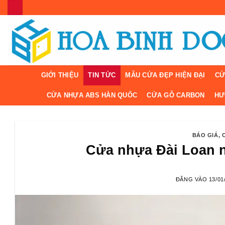
Bỏ
qua
nội
dung
GIỚI THIỆU
TIN TỨC
MẪU CỬA ĐẸP HIỆN ĐẠI
CỬ
CỬA NHỰA ABS HÀN QUỐC
CỬA GỖ CARBON
HƯ
BÁO GIÁ
,
Cửa nhựa Đài Loan nh
ĐĂNG VÀO
13/01