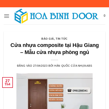
Bỏ
qua
nội
0
dung
BÁO GIÁ
,
TIN TỨC
Cửa nhựa composite tại Hậu Giang
– Mẫu cửa nhựa phòng ngủ
ĐĂNG VÀO
27/04/2023
BỞI
HÀN QUỐC CỬA NHỰA ABS
27
Th4