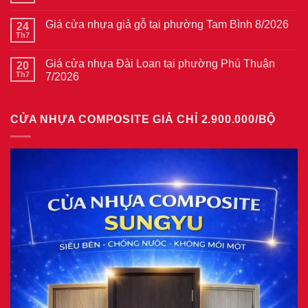
Giá
có
cửa
bình
thép
Giá cửa nhựa giả gỗ tại phường Tam Bình 8/2026
24
luận
vân
ở
Th7
Không
gỗ
Giá
có
tại
cửa
bình
phường
thép
Giá cửa nhựa Đài Loan tại phường Phú Thuận
20
luận
Bình
vân
ở
Th7
7/2026
Hòa
gỗ
Giá
8/2026
năm
Không
cửa
2026
có
nhựa
bình
giả
CỬA NHỰA COMPOSITE GIẢ CHỈ 2.900.000/BỘ
luận
gỗ
ở
tại
Giá
phường
cửa
Tam
nhựa
Bình
Đài
8/2026
Loan
tại
phường
Phú
Thuận
7/2026