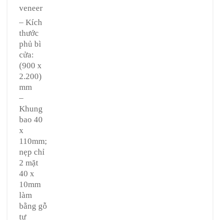
veneer
– Kích
thước
phủ bì
cửa:
(900 x
2.200)
mm
–
Khung
bao 40
x
110mm;
nẹp chỉ
2 mặt
40 x
10mm
làm
bằng gỗ
tự