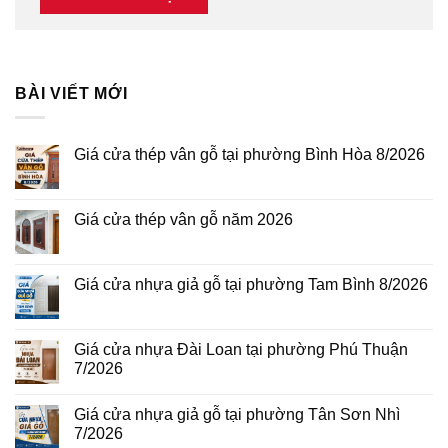
BÀI VIẾT MỚI
Giá cửa thép vân gỗ tại phường Bình Hòa 8/2026
Không
có
bình
luận
Giá cửa thép vân gỗ năm 2026
ở
Giá
Không
cửa
có
thép
bình
vân
luận
Giá cửa nhựa giả gỗ tại phường Tam Bình 8/2026
gỗ
ở
tại
Giá
Không
phường
cửa
có
Bình
thép
bình
Hòa
vân
luận
Giá cửa nhựa Đài Loan tại phường Phú Thuận
8/2026
gỗ
ở
7/2026
năm
Giá
2026
cửa
Không
nhựa
có
giả
Giá cửa nhựa giả gỗ tại phường Tân Sơn Nhì
bình
gỗ
luận
7/2026
tại
ở
phường