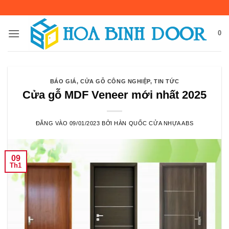
Bỏ
qua
nội
0
dung
BÁO GIÁ
,
CỬA GỖ CÔNG NGHIỆP
,
TIN TỨC
Cửa gỗ MDF Veneer mới nhất 2025
ĐĂNG VÀO
09/01/2023
BỞI
HÀN QUỐC CỬA NHỰA ABS
09
Th1