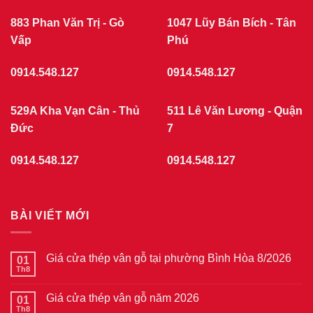
giả
GIẢ
gỗ
GỖ
tại
883 Phan Văn Trị - Gò
1047 Lũy Bán Bích - Tân
phường
Vấp
Chợ
Phú
Quán
7/2026
0914.548.127
0914.548.127
529A Kha Vạn Cân - Thủ
511 Lê Văn Lương - Quận
Đức
7
0914.548.127
0914.548.127
BÀI VIẾT MỚI
Giá cửa thép vân gỗ tại phường Bình Hòa 8/2026
01
Th8
Không
có
bình
Giá cửa thép vân gỗ năm 2026
01
luận
ở
Th8
Không