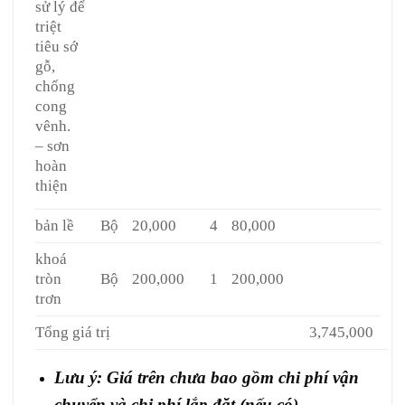
sử lý để
triệt
tiêu sớ
gỗ,
chống
cong
vênh.
– sơn
hoàn
thiện
bản lề
Bộ
20,000
4
80,000
khoá
tròn
Bộ
200,000
1
200,000
trơn
Tổng giá trị
3,745,000
Lưu ý: Giá trên chưa bao gồm chi phí vận
chuyển và chi phí lắp đặt (nếu có)