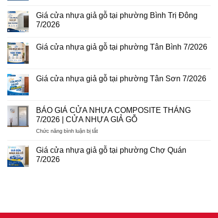
Giá
Không
Tam
cửa
có
Bình
Giá cửa nhựa giả gỗ tại phường Bình Trị Đông
nhựa
bình
8/2026
Đài
luận
7/2026
Loan
ở
tại
Giá
Không
phường
cửa
có
Giá cửa nhựa giả gỗ tại phường Tân Bình 7/2026
Phú
nhựa
bình
Thuận
giả
luận
Không
7/2026
gỗ
ở
có
tại
Giá
bình
phường
cửa
luận
Giá cửa nhựa giả gỗ tại phường Tân Sơn 7/2026
Tân
nhựa
ở
Sơn
giả
Giá
Không
Nhì
gỗ
cửa
có
7/2026
tại
nhựa
bình
phường
giả
luận
BÁO GIÁ CỬA NHỰA COMPOSITE THÁNG
Bình
gỗ
ở
Trị
7/2026 | CỬA NHỰA GIẢ GỖ
tại
Giá
Đông
phường
cửa
7/2026
ở
Chức năng bình luận bị tắt
Tân
nhựa
Bình
giả
BÁO
7/2026
gỗ
GIÁ
Giá cửa nhựa giả gỗ tại phường Chợ Quán
tại
CỬA
phường
7/2026
NHỰA
Tân
Không
Sơn
COMPOSITE
có
7/2026
THÁNG
bình
luận
7/2026
ở
|
Giá
CỬA
cửa
nhựa
NHỰA