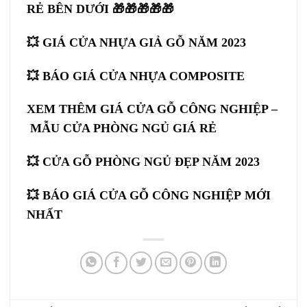
RẺ BÊN DƯỚI 🎁🎁🎁🎁🎁
💥
GIÁ CỬA NHỰA GIẢ GỖ
NĂM 2023
💥
BÁO GIÁ CỬA NHỰA COMPOSITE
XEM THÊM GIÁ CỬA GỖ CÔNG NGHIỆP –
MẪU CỬA PHÒNG NGỦ GIÁ RẺ
💥
CỬA GỖ PHÒNG NGỦ
ĐẸP NĂM 2023
💥 BÁO GIÁ
CỬA GỖ CÔNG NGHIỆP
MỚI
NHẤT