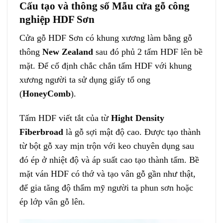
Cấu tạo và thông số Mẫu cửa gỗ công
nghiệp HDF Sơn
Cửa gỗ HDF Sơn
có khung xương làm bằng gỗ
thông
New Zealand
sau đó phủ 2 tấm HDF lên bề
mặt. Để cố định chắc chắn tấm HDF với khung
xương người ta sử dụng giấy tổ ong
(
HoneyComb
).
Tấm HDF viết tắt của từ
Hight Density
Fiberbroad
là gỗ sợi mật độ cao. Được tạo thành
từ bột gỗ xay mịn trộn với keo chuyên dụng sau
đó ép ở nhiệt độ và áp suất cao tạo thành tấm. Bề
mặt ván HDF có thớ và tạo vân gỗ gần như thật,
để gia tăng độ thẩm mỹ người ta phun sơn hoặc
ép lớp vân gỗ lên.