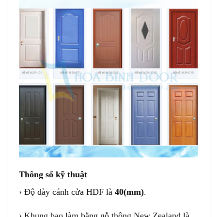
Thông số kỹ thuật
› Độ dày cánh cửa HDF là
40(mm)
.
› Khung bao làm bằng gỗ thông New Zealand là