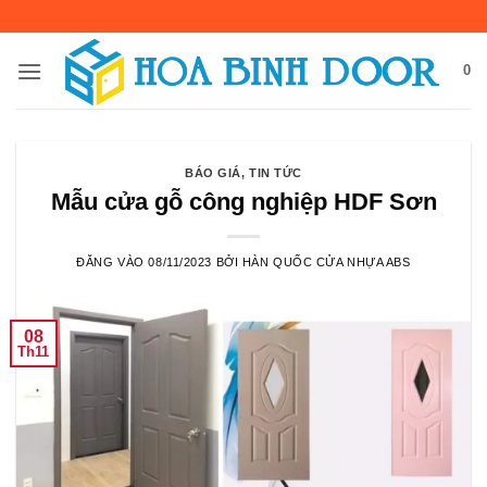
Bỏ
qua
nội
0
dung
BÁO GIÁ
,
TIN TỨC
Mẫu cửa gỗ công nghiệp HDF Sơn
ĐĂNG VÀO
08/11/2023
BỞI
HÀN QUỐC CỬA NHỰA ABS
08
Th11