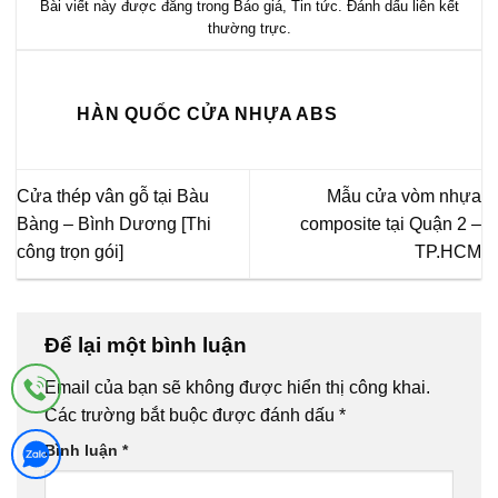
Bài viết này được đăng trong
Báo giá
,
Tin tức
. Đánh dấu
liên kết
thường trực
.
HÀN QUỐC CỬA NHỰA ABS
Cửa thép vân gỗ tại Bàu
Mẫu cửa vòm nhựa
Bàng – Bình Dương [Thi
composite tại Quận 2 –
công trọn gói]
TP.HCM
Để lại một bình luận
Email của bạn sẽ không được hiển thị công khai.
Các trường bắt buộc được đánh dấu
*
Bình luận
*