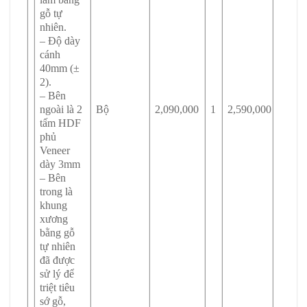
gỗ tự
nhiên.
– Độ dày
cánh
40mm (±
2).
– Bên
ngoài là 2
Bộ
2,090,000
1
2,590,000
tấm HDF
phủ
Veneer
dày 3mm
– Bên
trong là
khung
xương
bằng gỗ
tự nhiên
đã được
sử lý để
triệt tiêu
sớ gỗ,