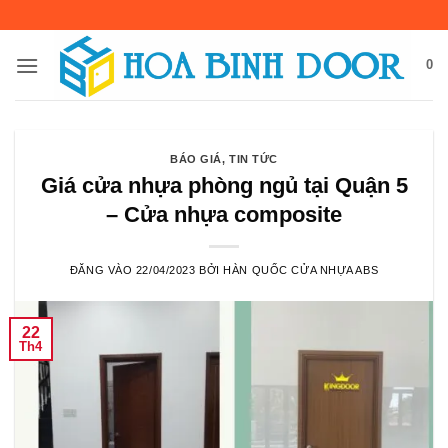
Bỏ
qua
nội
0
dung
BÁO GIÁ
,
TIN TỨC
Giá cửa nhựa phòng ngủ tại Quận 5
– Cửa nhựa composite
ĐĂNG VÀO
22/04/2023
BỞI
HÀN QUỐC CỬA NHỰA ABS
22
Th4