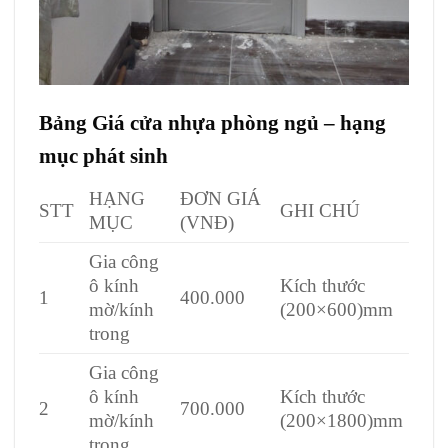
Bảng Giá
cửa nhựa phòng ngủ
– hạng
mục phát sinh
HẠNG
ĐƠN GIÁ
STT
GHI CHÚ
MỤC
(VNĐ)
Gia công
ô kính
Kích thước
1
400.000
mờ/kính
(200×600)mm
trong
Gia công
ô kính
Kích thước
2
700.000
mờ/kính
(200×1800)mm
trong