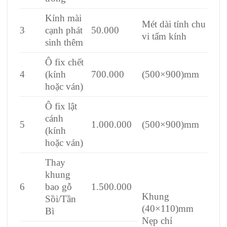
Kính mài
Mét dài tính chu
3
cạnh phát
50.000
vi tấm kính
sinh thêm
Ô fix chết
4
(kính
700.000
(500×900)mm
hoặc ván)
Ô fix lật
cánh
5
1.000.000
(500×900)mm
(kính
hoặc ván)
Thay
khung
6
bao gỗ
1.500.000
Khung
Sồi/Tần
(40×110)mm
Bì
Nẹp chỉ