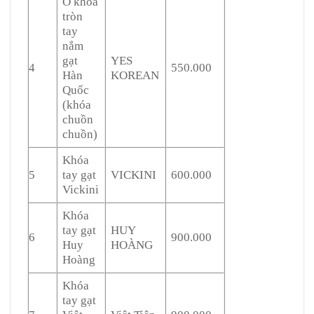
Ổ khóa
tròn
tay
nắm
gạt
YES
4
550.000
Hàn
KOREAN
Quốc
(khóa
chuồn
chuồn)
Khóa
5
tay gạt
VICKINI
600.000
Vickini
Khóa
tay gạt
HUY
6
900.000
Huy
HOÀNG
Hoàng
Khóa
tay gạt