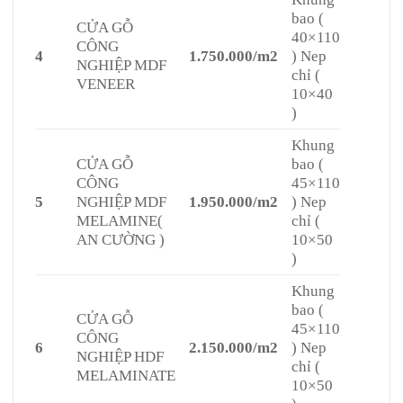
bao (
CỬA GỖ
40×110
CÔNG
4
1.750.000/m2
) Nep
NGHIỆP MDF
chỉ (
VENEER
10×40
)
Khung
CỬA GỖ
bao (
CÔNG
45×110
5
NGHIỆP MDF
1.950.000/m2
) Nep
MELAMINE(
chỉ (
AN CƯỜNG )
10×50
)
Khung
bao (
CỬA GỖ
45×110
CÔNG
6
2.150.000/m2
) Nep
NGHIỆP HDF
chỉ (
MELAMINATE
10×50