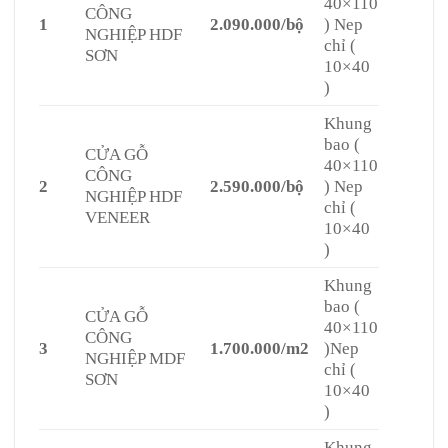
40×110
CÔNG
1
2.090.000/bộ
) Nep
NGHIỆP HDF
chỉ (
SƠN
10×40
)
Khung
bao (
CỬA GỖ
40×110
CÔNG
2
2.590.000/bộ
) Nep
NGHIỆP HDF
chỉ (
VENEER
10×40
)
Khung
bao (
CỬA GỖ
40×110
CÔNG
3
1.700.000/m2
)Nep
NGHIỆP MDF
chỉ (
SƠN
10×40
)
Khung