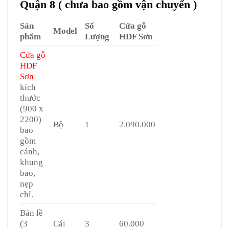
Quận 8 ( chưa bao gồm vận chuyển )
Sản
Số
Cửa gỗ
Model
phẩm
Lượng
HDF Sơn
Cửa gỗ
HDF
Sơn
kích
thước
(900 x
2200)
Bộ
1
2.090.000
bao
gồm
cánh,
khung
bao,
nẹp
chỉ.
Bản lề
(3
Cái
3
60.000