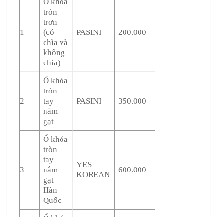
Ổ khóa
tròn
trơn
1
(có
PASINI
200.000
chìa và
không
chìa)
Ổ khóa
tròn
2
tay
PASINI
350.000
nắm
gạt
Ổ khóa
tròn
tay
YES
3
nắm
600.000
KOREAN
gạt
Hàn
Quốc