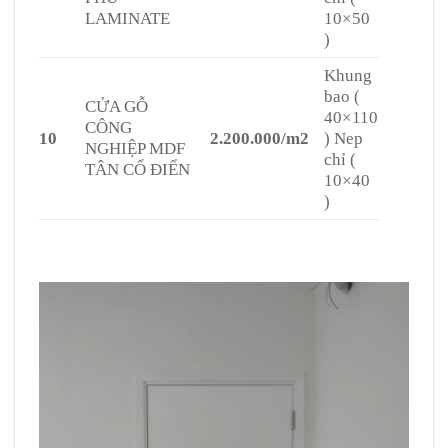
LAMINATE
10×50
)
Khung
bao (
CỬA GỖ
40×110
CÔNG
10
2.200.000/m2
) Nep
NGHIỆP MDF
chỉ (
TÂN CỔ ĐIỂN
10×40
)