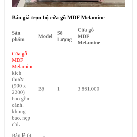
Báo giá trọn bộ cửa gỗ MDF Melamine
Cửa gỗ
Sản
Số
Model
MDF
phẩm
Lượng
Melamine
Cửa gỗ
MDF
Melamine
kích
thước
(900 x
Bộ
1
3.861.000
2200)
bao gồm
cánh,
khung
bao, nẹp
chỉ.
Bản lề (4