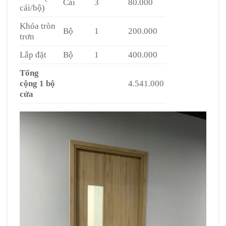
Cái
3
80.000
cái/bộ)
Khóa tròn
Bộ
1
200.000
trơn
Lắp đặt
Bộ
1
400.000
Tổng
cộng 1 bộ
4.541.000
cửa