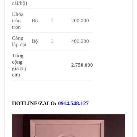
cái/bộ)
Khóa
tròn
Bộ
1
200.000
trơn
Công
Bộ
1
400.000
lắp đặt
Tổng
cộng
2.750.000
giá trị
cửa
HOTLINE/ZALO:
0914.548.127