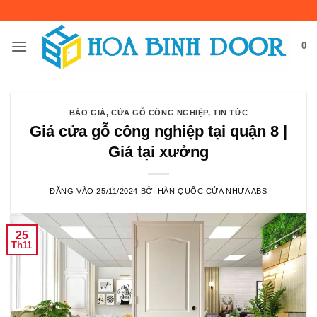
Bỏ
qua
nội
0
dung
BÁO GIÁ
,
CỬA GỖ CÔNG NGHIỆP
,
TIN TỨC
Giá cửa gỗ công nghiệp tại quận 8 |
Giá tại xưởng
ĐĂNG VÀO
25/11/2024
BỞI
HÀN QUỐC CỬA NHỰA ABS
25
Th11