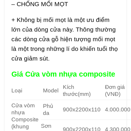
– CHỐNG MỐI MỌT
+ Không bị mối mọt là một ưu điểm
lớn của dòng cửa này. Thông thường
các dòng cửa gỗ hiện tượng mối mọt
là một trong những lí do khiến tuổi thọ
cửa giảm sút.
Giá Cửa vòm
nhựa composite
Kích
Đơn giá
Loại
Model
thước(mm)
(VNĐ)
Cửa vòm
Phủ
900x2200x110
4.000.000
nhựa
da
Composite
Sơn
(khung
900x2200x110
4.300.000