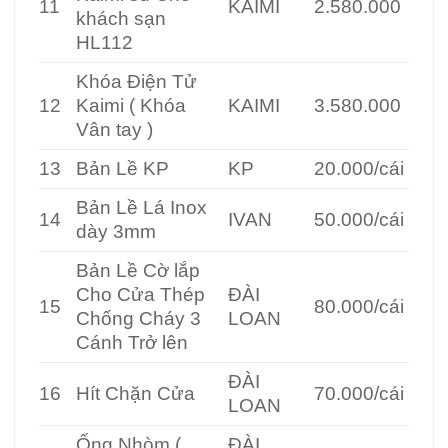
11
KAIMI
2.580.000
khách sạn
HL112
Khóa Điện Tử
12
Kaimi ( Khóa
KAIMI
3.580.000
Vân tay )
13
Bản Lề KP
KP
20.000/cái
Bản Lề Lá Inox
14
IVAN
50.000/cái
dày 3mm
Bản Lề Cờ lắp
Cho Cửa Thép
ĐÀI
15
80.000/cái
Chống Cháy 3
LOAN
Cánh Trở lên
ĐÀI
16
Hít Chặn Cửa
70.000/cái
LOAN
Ống Nhòm (
ĐÀI