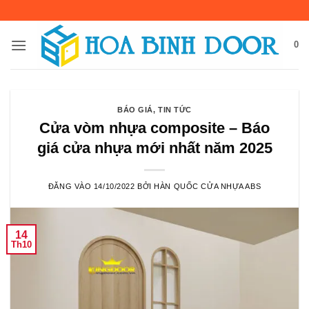
Bỏ
qua
nội
0
dung
BÁO GIÁ
,
TIN TỨC
Cửa vòm nhựa composite – Báo
giá cửa nhựa mới nhất năm 2025
ĐĂNG VÀO
14/10/2022
BỞI
HÀN QUỐC CỬA NHỰA ABS
14
Th10