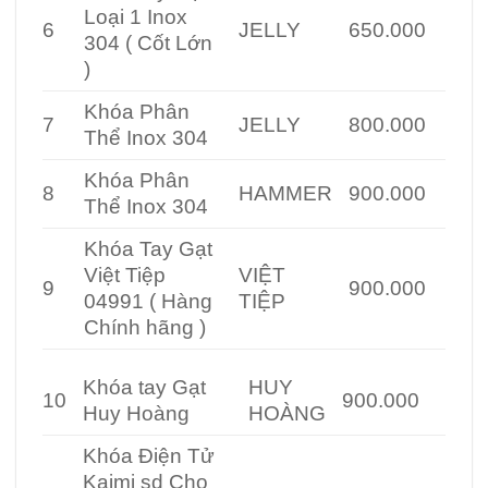
Loại 1 Inox
6
JELLY
650.000
304 ( Cốt Lớn
)
Khóa Phân
7
JELLY
800.000
Thể Inox 304
Khóa Phân
8
HAMMER
900.000
Thể Inox 304
Khóa Tay Gạt
Việt Tiệp
VIỆT
9
900.000
04991 ( Hàng
TIỆP
Chính hãng )
Khóa tay Gạt
HUY
10
900.000
Huy Hoàng
HOÀNG
Khóa Điện Tử
Kaimi sd Cho