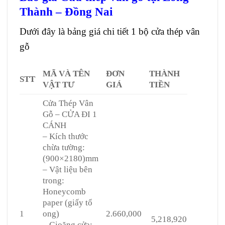
Thành – Đồng Nai
Dưới đây là bảng giá chi tiết 1 bộ
cửa thép vân
gỗ
MÃ VÀ TÊN
ĐƠN
THÀNH
STT
VẬT TƯ
GIÁ
TIỀN
Cửa Thép Vân
Gỗ – CỬA ĐI 1
CÁNH
– Kích thước
chừa tường:
(900×2180)mm
– Vật liệu bên
trong:
Honeycomb
paper (giấy tổ
1
ong)
2.660,000
5,218,920
– Gioăng cửa: