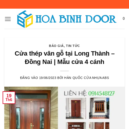
Bỏ
qua
nội
0
dung
BÁO GIÁ
,
TIN TỨC
Cửa thép vân gỗ tại Long Thành –
Đồng Nai | Mẫu cửa 4 cánh
ĐĂNG VÀO
19/06/2023
BỞI
HÀN QUỐC CỬA NHỰA ABS
19
Th6