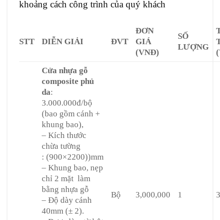
khoảng cách công trình của quý khách
ĐƠN
SỐ
STT
DIỄN GIẢI
ĐVT
GIÁ
LƯỢNG
(VNĐ)
Cửa nhựa gỗ
composite phủ
da
:
3.000.000đ/bộ
(bao gồm cánh +
khung bao),
– Kích thước
chừa tường
: (900×2200))mm
– Khung bao, nẹp
chỉ 2 mặt làm
bằng nhựa gỗ
Bộ
3,000,000
1
– Độ dày cánh
40mm (± 2).