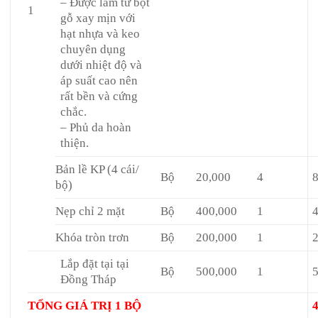
– Được làm từ bột
1
gỗ xay mịn với
hạt nhựa và keo
chuyên dụng
dưới nhiệt độ và
áp suất cao nên
rất bền và cứng
chắc.
– Phủ da hoàn
thiện.
Bản lề KP (4 cái/
Bộ
20,000
4
bộ)
Nẹp chỉ 2 mặt
Bộ
400,000
1
Khóa tròn trơn
Bộ
200,000
1
Lắp đặt tại tại
Bộ
500,000
1
Đồng Tháp
TỔNG GIÁ TRỊ 1 BỘ