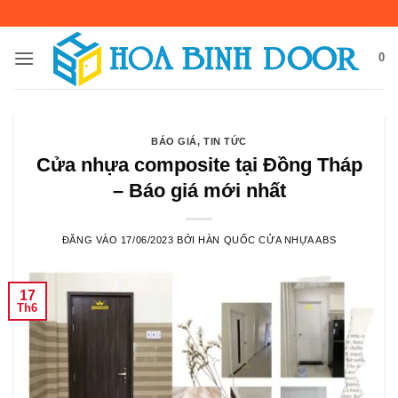
Bỏ
qua
nội
0
dung
BÁO GIÁ
,
TIN TỨC
Cửa nhựa composite tại Đồng Tháp
– Báo giá mới nhất
ĐĂNG VÀO
17/06/2023
BỞI
HÀN QUỐC CỬA NHỰA ABS
17
Th6