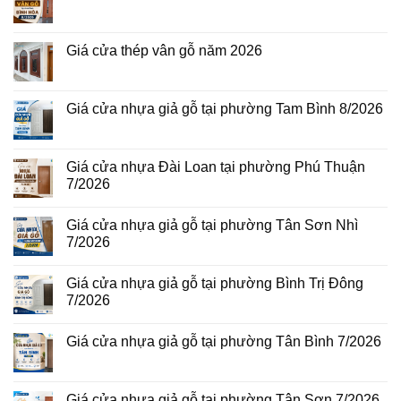
Không
có
bình
luận
Giá cửa thép vân gỗ năm 2026
ở
Giá
Không
cửa
có
thép
bình
vân
luận
Giá cửa nhựa giả gỗ tại phường Tam Bình 8/2026
gỗ
ở
tại
Giá
Không
phường
cửa
có
Bình
thép
bình
Hòa
vân
luận
Giá cửa nhựa Đài Loan tại phường Phú Thuận
8/2026
gỗ
ở
7/2026
năm
Giá
2026
cửa
Không
nhựa
có
giả
Giá cửa nhựa giả gỗ tại phường Tân Sơn Nhì
bình
gỗ
luận
7/2026
tại
ở
phường
Giá
Không
Tam
cửa
có
Bình
Giá cửa nhựa giả gỗ tại phường Bình Trị Đông
nhựa
bình
8/2026
Đài
luận
7/2026
Loan
ở
tại
Giá
Không
phường
cửa
có
Giá cửa nhựa giả gỗ tại phường Tân Bình 7/2026
Phú
nhựa
bình
Thuận
giả
luận
Không
7/2026
gỗ
ở
có
tại
Giá
bình
phường
cửa
luận
Giá cửa nhựa giả gỗ tại phường Tân Sơn 7/2026
Tân
nhựa