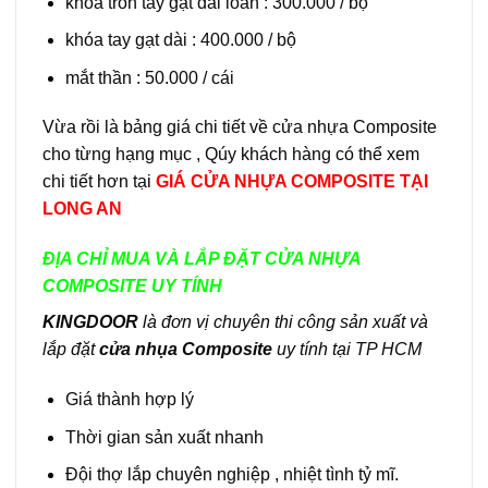
khóa tròn tay gạt đài loan : 300.000 / bộ
khóa tay gạt dài : 400.000 / bộ
mắt thần : 50.000 / cái
Vừa rồi là bảng giá chi tiết về cửa nhựa Composite
cho từng hạng mục , Qúy khách hàng có thể xem
chi tiết hơn tại
GIÁ CỬA NHỰA COMPOSITE TẠI
LONG AN
ĐỊA CHỈ MUA VÀ LẮP ĐẶT CỬA NHỰA
COMPOSITE UY TÍNH
KINGDOOR
là đơn vị chuyên thi công sản xuất và
lắp đặt
cửa nhụa Composite
uy tính tại TP HCM
Giá thành hợp lý
Thời gian sản xuất nhanh
Đội thợ lắp chuyên nghiệp , nhiệt tình tỷ mĩ.