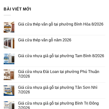
BÀI VIẾT MỚI
Giá cửa thép vân gỗ tại phường Bình Hòa 8/2026
Không
có
bình
luận
Giá cửa thép vân gỗ năm 2026
ở
Giá
Không
cửa
có
thép
bình
vân
luận
Giá cửa nhựa giả gỗ tại phường Tam Bình 8/2026
gỗ
ở
tại
Giá
Không
phường
cửa
có
Bình
thép
bình
Hòa
vân
luận
Giá cửa nhựa Đài Loan tại phường Phú Thuận
8/2026
gỗ
ở
7/2026
năm
Giá
2026
cửa
Không
nhựa
có
giả
Giá cửa nhựa giả gỗ tại phường Tân Sơn Nhì
bình
gỗ
luận
7/2026
tại
ở
phường
Giá
Không
Tam
cửa
có
Bình
Giá cửa nhựa giả gỗ tại phường Bình Trị Đông
nhựa
bình
8/2026
Đài
luận
7/2026