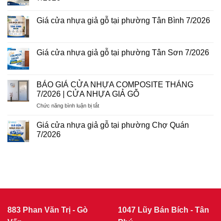
Loan
ở
tại
Giá
Không
phường
cửa
có
Giá cửa nhựa giả gỗ tại phường Tân Bình 7/2026
Phú
nhựa
bình
Thuận
giả
luận
Không
7/2026
gỗ
ở
có
tại
Giá
bình
phường
cửa
luận
Giá cửa nhựa giả gỗ tại phường Tân Sơn 7/2026
Tân
nhựa
ở
Sơn
giả
Giá
Không
Nhì
gỗ
cửa
có
7/2026
tại
nhựa
bình
phường
giả
luận
BÁO GIÁ CỬA NHỰA COMPOSITE THÁNG
Bình
gỗ
ở
Trị
7/2026 | CỬA NHỰA GIẢ GỖ
tại
Giá
Đông
phường
cửa
7/2026
ở
Chức năng bình luận bị tắt
Tân
nhựa
Bình
giả
BÁO
7/2026
gỗ
GIÁ
Giá cửa nhựa giả gỗ tại phường Chợ Quán
tại
CỬA
phường
7/2026
NHỰA
Tân
Không
Sơn
COMPOSITE
có
7/2026
THÁNG
bình
luận
7/2026
ở
|
Giá
CỬA
cửa
nhựa
NHỰA
giả
GIẢ
gỗ
GỖ
tại
883 Phan Văn Trị - Gò
1047 Lũy Bán Bích - Tân
phường