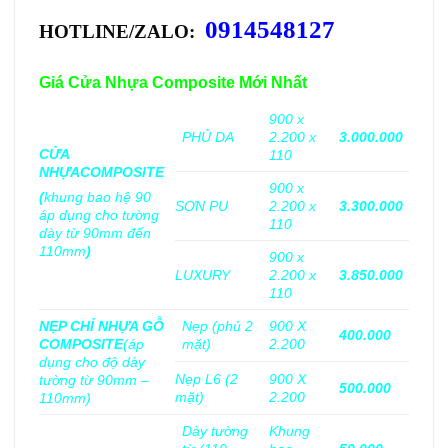
0914548127
HOTLINE/ZALO:
Giá Cửa Nhựa Composite Mới Nhất
900 x
PHỦ DA
2.200 x
3.000.000
CỬA
110
NHỰA
COMPOSITE
900 x
(
khung bao hệ 90
SƠN PU
2.200 x
3.300.000
áp dụng cho tường
110
dày từ 90mm đến
110mm
)
900 x
LUXURY
2.200 x
3.850.000
110
NẸP CHỈ NHỰA GỖ
Nẹp (phủ 2
900 X
400.000
COMPOSITE
(áp
mặt)
2.200
dụng cho độ dày
Nẹp L6 (2
900 X
tường từ 90mm –
500.000
mặt)
2.200
110mm)
Dày tường
Khung