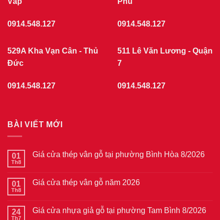
Vấp
Chợ
Phú
Quán
7/2026
0914.548.127
0914.548.127
529A Kha Vạn Cân - Thủ
511 Lê Văn Lương - Quận
Đức
7
0914.548.127
0914.548.127
BÀI VIẾT MỚI
Giá cửa thép vân gỗ tại phường Bình Hòa 8/2026
01
Th8
Không
có
bình
Giá cửa thép vân gỗ năm 2026
01
luận
ở
Th8
Không
Giá
có
cửa
bình
thép
Giá cửa nhựa giả gỗ tại phường Tam Bình 8/2026
24
luận
vân
ở
Th7