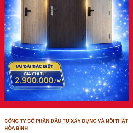
CÔNG TY CỔ PHẦN ĐẦU TƯ XÂY DỰNG VÀ NỘI THẤT
HÒA BÌNH