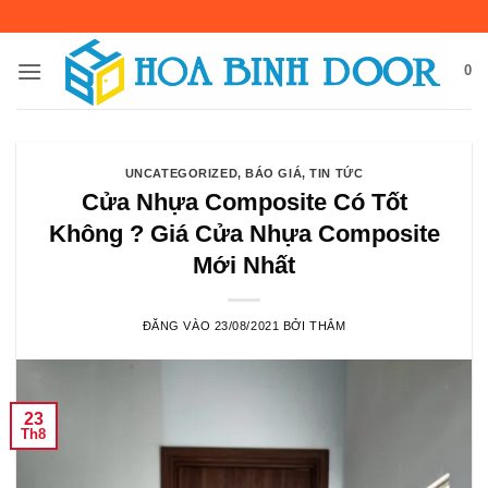
Bỏ
qua
nội
0
dung
UNCATEGORIZED
,
BÁO GIÁ
,
TIN TỨC
Cửa Nhựa Composite Có Tốt
Không ? Giá Cửa Nhựa Composite
Mới Nhất
ĐĂNG VÀO
23/08/2021
BỞI
THẮM
23
Th8