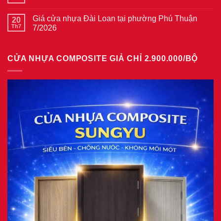
Không
gỗ
Giá
có
tại
cửa
bình
phường
thép
Giá cửa nhựa Đài Loan tại phường Phú Thuận
20
luận
Bình
vân
ở
Th7
7/2026
Hòa
gỗ
Giá
8/2026
năm
Không
cửa
2026
có
nhựa
bình
giả
CỬA NHỰA COMPOSITE GIẢ CHỈ 2.900.000/BỘ
luận
gỗ
ở
tại
Giá
phường
cửa
Tam
nhựa
Bình
Đài
8/2026
Loan
tại
phường
Phú
Thuận
7/2026