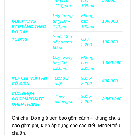
từ (110 –
bao
50.000
120)mm
105mm
Dày tường
Khung
GIÁ KHUNG
từ (120 –
bao
100.000
BAO
TĂNG THEO
140)mm
120mm
ĐỘ DÀY
Y nối tăng
60 X
TƯỜNG
dày tường
100.000
2.200
60mm
Dày tường
Khung
từ (200 –
bao
1.000.000
220)mm
200mm
NẸP CHỈ NỔI TÂN
Đóng 2
900 x
400.000
CỔ ĐIỂN
mặt
2.200
CỬA NHỰA
Theo
900 x
GỖ
COMPOSITE
2.550.000
catalogue
2.200
GHÉP THANH
Ghi chú
: Đơn giá trên bao gồm cánh – khung chưa
bao gồm phụ kiện áp dụng cho các kiểu Model tiêu
chuẩn,