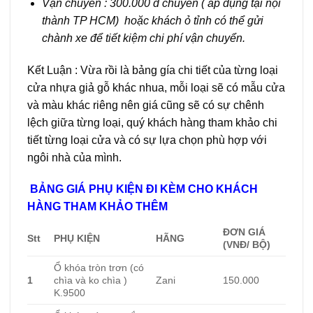
Vận chuyển : 300.000 đ chuyến ( áp dụng tại nội
thành TP HCM) hoặc khách ỏ tỉnh có thể gửi
chành xe để tiết kiệm chi phí vận chuyển.
Kết Luận : Vừa rồi là bảng gía chi tiết của từng loại
cửa nhựa giả gỗ khác nhua, mỗi loại sẽ có mẫu cửa
và màu khác riêng nên giá cũng sẽ có sự chênh
lệch giữa từng loại, quý khách hàng tham khảo chi
tiết từng loại cửa và có sự lựa chọn phù hợp với
ngôi nhà của mình.
BẢNG GIÁ PHỤ KIỆN ĐI KÈM CHO KHÁCH
HÀNG THAM KHẢO THÊM
ĐƠN GIÁ
Stt
PHỤ KIỆN
HÃNG
(VNĐ/ BỘ)
Ổ khóa tròn trơn (có
1
chìa và ko chìa )
Zani
150.000
K.9500