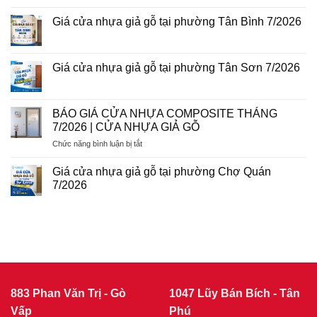
tại
Giá
Không
phường
cửa
có
Giá cửa nhựa giả gỗ tại phường Tân Bình 7/2026
Phú
nhựa
bình
Thuận
giả
luận
Không
7/2026
gỗ
ở
có
tại
Giá
bình
phường
cửa
luận
Giá cửa nhựa giả gỗ tại phường Tân Sơn 7/2026
Tân
nhựa
ở
Sơn
giả
Giá
Không
Nhì
gỗ
cửa
có
7/2026
tại
nhựa
bình
phường
giả
luận
BÁO GIÁ CỬA NHỰA COMPOSITE THÁNG
Bình
gỗ
ở
Trị
7/2026 | CỬA NHỰA GIẢ GỖ
tại
Giá
Đông
phường
cửa
7/2026
ở
Chức năng bình luận bị tắt
Tân
nhựa
Bình
giả
BÁO
7/2026
gỗ
GIÁ
Giá cửa nhựa giả gỗ tại phường Chợ Quán
tại
CỬA
phường
7/2026
NHỰA
Tân
Không
Sơn
COMPOSITE
có
7/2026
THÁNG
bình
luận
7/2026
ở
|
Giá
CỬA
cửa
nhựa
NHỰA
giả
GIẢ
gỗ
GỖ
tại
883 Phan Văn Trị - Gò
1047 Lũy Bán Bích - Tân
phường
Vấp
Chợ
Phú