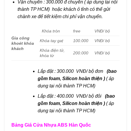
Vận chuyển : 300.000 đ chuyến ( áp dụng tại nội
thành TP HCM) hoặc khách ỏ tỉnh có thể gửi
chành xe để tiết kiệm chi phí vận chuyển.
Khóa tròn
free
VNĐ/ bộ
Gia công
Khóa tay gaṭ
100.000
VNĐ/ bộ
khoét khóa
khách
Khóa điện tử,
200.000
VNĐ/ bộ
khóa từ
Lắp đặt : 300.000 VNĐ/ bộ đơn
(bao
gồm foam, Silicon hoàn thiện )
( áp
dụng tại nội thành TP HCM)
Lắp đặt : 400.000 VNĐ/ bộ đôi
(bao
gồm foam, Silicon hoàn thiện )
( áp
dụng tại nội thành TP HCM)
Bảng Giá Cửa Nhựa ABS Hàn Quốc