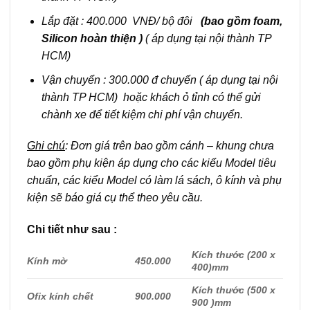
Lắp đặt : 400.000 VNĐ/ bộ đôi
(bao gồm foam,
Silicon hoàn thiện )
( áp dụng tại nội thành TP
HCM)
Vận chuyển : 300.000 đ chuyến ( áp dụng tại nội
thành TP HCM) hoặc khách ỏ tỉnh có thể gửi
chành xe để tiết kiệm chi phí vận chuyển.
Ghi chú
: Đơn giá trên bao gồm cánh – khung chưa
bao gồm phụ kiện áp dụng cho các kiểu Model tiêu
chuẩn, các kiểu Model có làm lá sách, ô kính và phụ
kiện sẽ báo giá cụ thể theo yêu cầu.
Chi tiết như sau :
Kích thước (200 x
Kính mờ
450.000
400)mm
Kích thước (500 x
Ofix kính chết
900.000
900 )mm