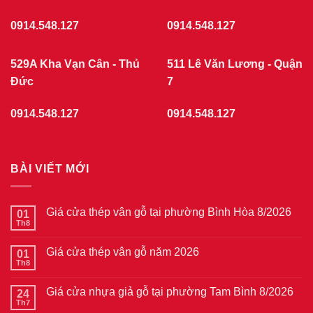
Quán
7/2026
0914.548.127
0914.548.127
529A Kha Vạn Cân - Thủ
511 Lê Văn Lương - Quận
Đức
7
0914.548.127
0914.548.127
BÀI VIẾT MỚI
Giá cửa thép vân gỗ tại phường Bình Hòa 8/2026
01
Th8
Không
có
bình
Giá cửa thép vân gỗ năm 2026
01
luận
ở
Th8
Không
Giá
có
cửa
bình
thép
Giá cửa nhựa giả gỗ tại phường Tam Bình 8/2026
24
luận
vân
ở
Th7
Không
gỗ
Giá