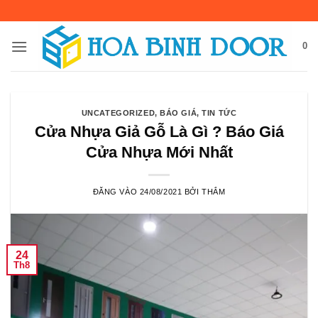
Bỏ
qua
nội
0
dung
UNCATEGORIZED
,
BÁO GIÁ
,
TIN TỨC
Cửa Nhựa Giả Gỗ Là Gì ? Báo Giá
Cửa Nhựa Mới Nhất
ĐĂNG VÀO
24/08/2021
BỞI
THẮM
24
Th8