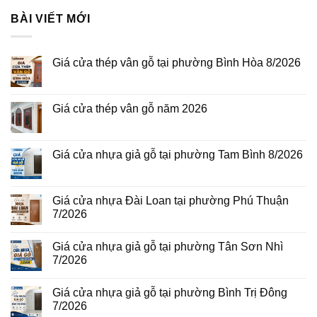
BÀI VIẾT MỚI
Giá cửa thép vân gỗ tại phường Bình Hòa 8/2026
Không
có
bình
luận
Giá cửa thép vân gỗ năm 2026
ở
Giá
Không
cửa
có
thép
bình
vân
luận
Giá cửa nhựa giả gỗ tại phường Tam Bình 8/2026
gỗ
ở
tại
Giá
Không
phường
cửa
có
Bình
thép
bình
Hòa
vân
luận
Giá cửa nhựa Đài Loan tại phường Phú Thuận
8/2026
gỗ
ở
7/2026
năm
Giá
2026
cửa
Không
nhựa
có
giả
Giá cửa nhựa giả gỗ tại phường Tân Sơn Nhì
bình
gỗ
luận
7/2026
tại
ở
phường
Giá
Không
Tam
cửa
có
Bình
Giá cửa nhựa giả gỗ tại phường Bình Trị Đông
nhựa
bình
8/2026
Đài
luận
7/2026
Loan
ở