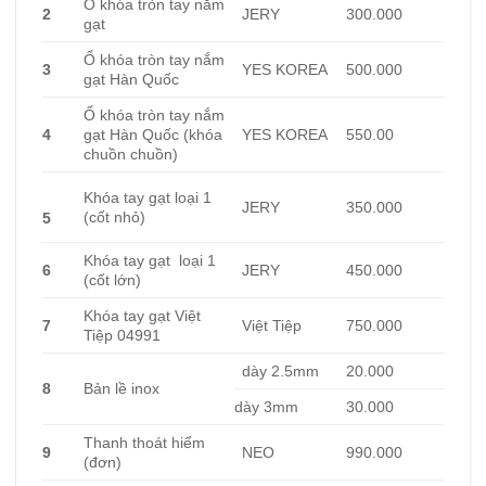
Ổ khóa tròn tay nắm
2
JERY
300.000
gạt
Ổ khóa tròn tay nắm
3
YES KOREA
500.000
gạt Hàn Quốc
Ổ khóa tròn tay nắm
4
gạt Hàn Quốc (khóa
YES KOREA
550.00
chuồn chuồn)
Khóa tay gạt loại 1
JERY
350.000
(cốt nhỏ)
5
Khóa tay gạt loại 1
6
JERY
450.000
(cốt lớn)
Khóa tay gạt Việt
7
Việt Tiệp
750.000
Tiệp 04991
dày 2.5mm
20.000
8
Bản lề inox
dày 3mm
30.000
Thanh thoát hiểm
9
NEO
990.000
(đơn)