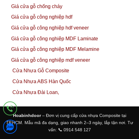
Giá cửa gỗ chống cháy
Giá cửa gỗ công nghiệp hdf
Giá cửa gỗ công nghiệp hdf veneer
Giá cửa gỗ công nghiệp MDF Laminate
Giá cửa gỗ công nghiệp MDF Melamine
Giá cửa gỗ công nghiệp mdf veneer
Cửa Nhựa Gỗ Composite
Cửa Nhựa ABS Hàn Quốc
Cửa Nhựa Đài Loan,
Hoabinhdoor
– Đơn vị cung cấp cửa nhựa Composite tại
TP.HCM. Mẫu mã đa dạng, giao nhanh 2–3 ngày, lắp tận nơi. Tư
vấn: 📞 0914 548 127