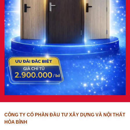
CÔNG TY CỔ PHẦN ĐẦU TƯ XÂY DỰNG VÀ NỘI THẤT
HÒA BÌNH