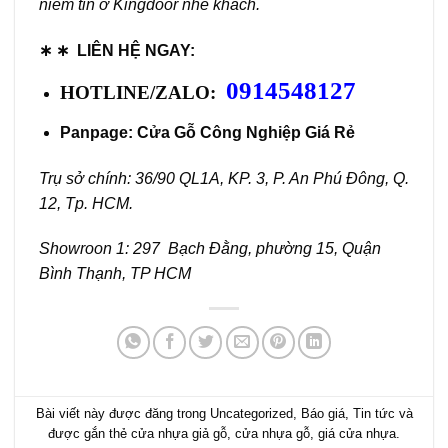
niềm tin ở Kingdoor nhé khách.
∗ ∗
LIÊN HỆ NGAY:
0914548127
HOTLINE/ZALO:
Panpage:
Cửa Gỗ Công Nghiệp Giá Rẻ
Trụ sở chính: 36/90 QL1A, KP. 3, P. An Phú Đông, Q.
12, Tp. HCM.
Showroon 1: 297 Bạch Đằng, phường 15, Quận
Bình Thạnh, TP HCM
Bài viết này được đăng trong
Uncategorized
,
Báo giá
,
Tin tức
và
được gắn thẻ
cửa nhựa giả gỗ
,
cửa nhựa gỗ
,
giá cửa nhựa
.