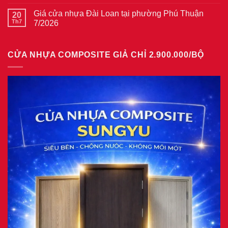
có
tại
cửa
bình
phường
thép
Giá cửa nhựa Đài Loan tại phường Phú Thuận
20
luận
Bình
vân
ở
Th7
7/2026
Hòa
gỗ
Giá
8/2026
năm
Không
cửa
2026
có
nhựa
bình
giả
CỬA NHỰA COMPOSITE GIẢ CHỈ 2.900.000/BỘ
luận
gỗ
ở
tại
Giá
phường
cửa
Tam
nhựa
Bình
Đài
8/2026
Loan
tại
phường
Phú
Thuận
7/2026