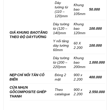
Dày
Khung
tường từ
bao
50.000
(110 –
105mm
120)mm
Dày tường
Khung
từ (120 –
bao
100.000
GIÁ KHUNG BAO
TĂNG
140)mm
120mm
THEO ĐỘ DÀY
TƯỜNG
Y nối tăng
60 X
dày tường
100.000
2.200
60mm
Dày tường
Khung
từ (200 –
bao
1.000.000
220)mm
200mm
NẸP CHỈ NỔI TÂN CỔ
Đóng 2
900 x
400.000
ĐIỂN
mặt
2.200
CỬA NHỰA
Theo
900 x
GỖ
COMPOSITE GHÉP
2.550.000
catalogue
2.200
THANH