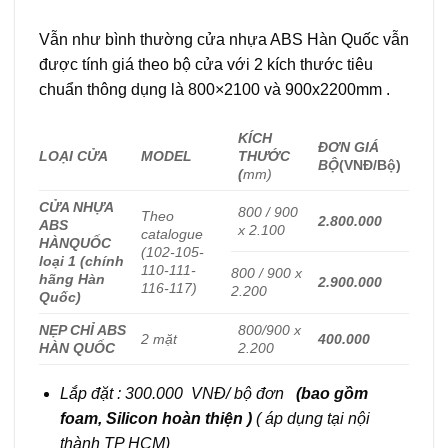
Vẫn như bình thường cửa nhựa ABS Hàn Quốc vẫn
được tính giá theo bộ cửa với 2 kích thước tiêu
chuẩn thông dụng là 800×2100 và 900x2200mm .
KÍCH
ĐƠN GIÁ
LOẠI CỬA
MODEL
THƯỚC
BỘ
(VNĐ/Bộ)
(
mm)
CỬA NHỰA
800 / 900
Theo
2.800.000
ABS
x 2.100
catalogue
HÀN
QUỐC
(102-105-
loại 1 (chính
110-111-
800 / 900 x
hãng Hàn
2.900.000
116-117)
2.200
Quốc)
NẸP CHỈ ABS
800/900 x
2 mặt
400.000
HÀN QUỐC
2.200
Lắp đặt : 300.000 VNĐ/ bộ đơn
(bao gồm
foam, Silicon hoàn thiện )
( áp dụng tại nội
thành TP HCM)