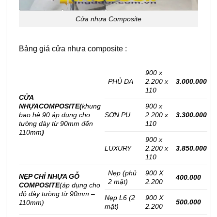
Cửa nhựa Composite
Bảng giá cửa nhựa composite :
900 x
PHỦ DA
2.200 x
3.000.000
110
CỬA
NHỰA
COMPOSITE
(
khung
900 x
bao hệ 90 áp dụng cho
SƠN PU
2.200 x
3.300.000
tường dày từ 90mm đến
110
110mm
)
900 x
LUXURY
2.200 x
3.850.000
110
Nẹp (phủ
900 X
NẸP CHỈ NHỰA GỖ
400.000
2 mặt)
2.200
COMPOSITE
(áp dụng cho
độ dày tường từ 90mm –
Nẹp L6 (2
900 X
500.000
110mm)
mặt)
2.200