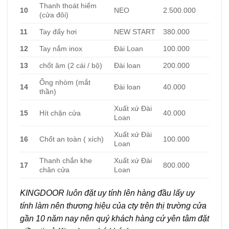
Thanh thoát hiểm
10
NEO
2.500.000
(cửa đôi)
11
Tay đẩy hơi
NEW START
380.000
12
Tay nắm inox
Đài Loan
100.000
13
chốt âm (2 cái / bộ)
Đài loan
200.000
Ống nhòm (mắt
14
Đài loan
40.000
thần)
Xuất xứ Đài
15
Hít chặn cửa
40.000
Loan
Xuất xứ Đài
16
Chốt an toàn ( xích)
100.000
Loan
Thanh chắn khe
Xuất xứ Đài
17
800.000
chân cửa
Loan
KINGDOOR luôn đặt uy tính lên hàng đầu lấy uy
tính làm nên thương hiệu của cty trên thị trường cửa
gần 10 năm nay nên quý khách hàng cứ yên tâm đặt