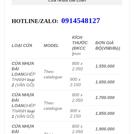
0914548127
HOTLINE/ZALO:
KÍCH
THƯỚC
ĐƠN GIÁ
LOẠI CỬA
MODEL
(ĐKCC
BỘ
(VNĐ/Bộ)
)
mm
CỬA NHỰA
800 x
1.550.000
ĐÀI
2.050
Theo
LOAN
GHÉP
catalogue
900 x
THANH
loại
1.650.000
2.150
2
(VÂN GỖ)
CỬA NHỰA
800 x
1.700.000
ĐÀI
2.050
Theo
LOAN
GHÉP
catalogue
900 x
THANH
loại
1.850.000
2.150
1
(VÂN GỖ)
CỬA NHỰA
800 x
1.900.000
ĐÀI
2.050