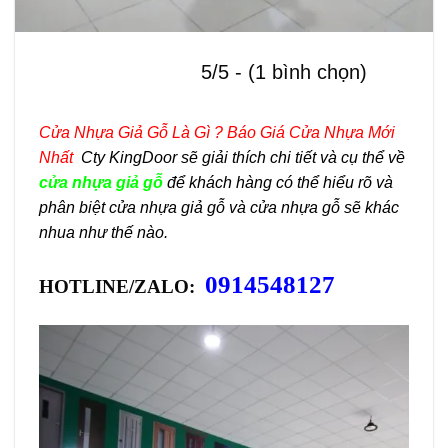
5/5 - (1 bình chọn)
Cửa Nhựa Giả Gỗ Là Gì ? Báo Giá Cửa Nhựa Mới
Nhất
Cty KingDoor sẽ giải thích chi tiết và cụ thể về
cửa nhựa giả gỗ
để khách hàng có thể hiểu rõ và
phân biệt cửa nhựa giả gỗ và cửa nhựa gỗ sẽ khác
nhua như thế nào.
0914548127
HOTLINE/ZALO: