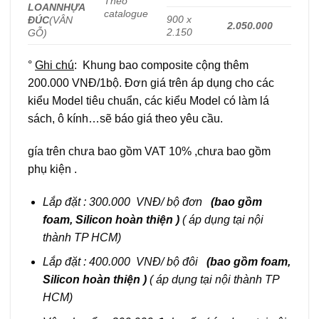
Theo
LOAN
NHỰA
catalogue
900 x
ĐÚC
(VÂN
2.050.000
2.150
GỖ)
°
Ghi chú
: Khung bao composite cộng thêm
200.000 VNĐ/1bộ. Đơn giá trên áp dụng cho các
kiểu Model tiêu chuẩn, các kiểu Model có làm lá
sách, ô kính…sẽ báo giá theo yêu cầu.
gía trên chưa bao gồm VAT 10% ,chưa bao gồm
phụ kiện .
Lắp đặt : 300.000 VNĐ/ bộ đơn
(bao gồm
foam, Silicon hoàn thiện )
( áp dụng tại nội
thành TP HCM)
Lắp đặt : 400.000 VNĐ/ bộ đôi
(bao gồm foam,
Silicon hoàn thiện )
( áp dụng tại nội thành TP
HCM)