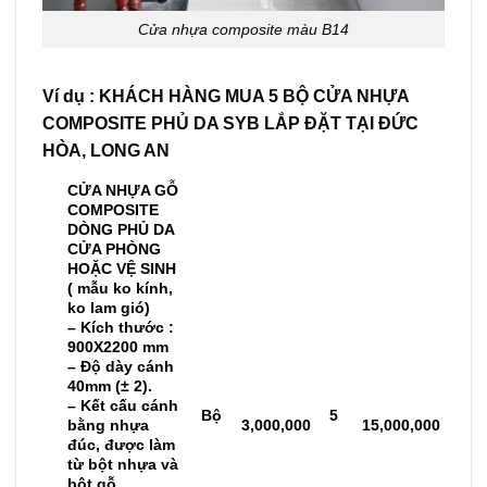
Cửa nhựa composite màu B14
Ví dụ : KHÁCH HÀNG MUA 5 BỘ CỬA NHỰA
COMPOSITE PHỦ DA SYB LẮP ĐẶT TẠI ĐỨC
HÒA, LONG AN
CỬA NHỰA GỖ
COMPOSITE
DÒNG PHỦ DA
CỬA PHÒNG
HOẶC VỆ SINH
( mẫu ko kính,
ko lam gió)
– Kích thước :
900X2200 mm
– Độ dày cánh
40mm (± 2).
– Kết cấu cánh
Bộ
5
bằng nhựa
3,000,000
15,000,000
đúc, được làm
từ bột nhựa và
bột gỗ