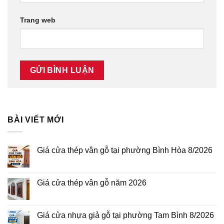
Trang web
BÀI VIẾT MỚI
Giá cửa thép vân gỗ tại phường Bình Hòa 8/2026
Không
có
bình
luận
Giá cửa thép vân gỗ năm 2026
ở
Giá
Không
cửa
có
thép
bình
vân
luận
Giá cửa nhựa giả gỗ tại phường Tam Bình 8/2026
gỗ
ở