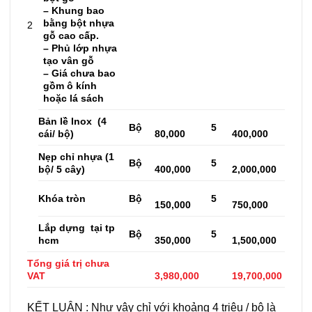
– Khung bao
bằng bột nhựa
2
gỗ cao cấp.
– Phủ lớp nhựa
tạo vân gỗ
– Giá chưa bao
gồm ô kính
hoặc lá sách
Bản lề Inox (4
Bộ
5
cái/ bộ)
80,000
400,000
Nẹp chỉ nhựa (1
Bộ
5
bộ/ 5 cây)
400,000
2,000,000
Khóa tròn
Bộ
5
150,000
750,000
Lắp dựng tại tp
Bộ
5
hcm
350,000
1,500,000
Tổng giá trị chưa
VAT
3,980,000
19,700,000
KẾT LUẬN : Như vậy chỉ với khoảng 4 triệu / bộ là