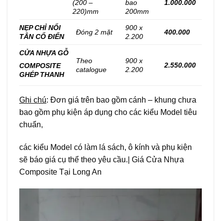
(200 –
bao
1.000.000
220)mm
200mm
NẸP CHỈ NỔI
900 x
Đóng 2 mặt
400.000
TÂN CỔ ĐIỂN
2.200
CỬA NHỰA GỖ
Theo
900 x
2.550.000
COMPOSITE
catalogue
2.200
GHÉP THANH
Ghi chú
: Đơn giá trên bao gồm cánh – khung chưa
bao gồm phụ kiện áp dụng cho các kiểu Model tiêu
chuẩn,
các kiểu Model có làm lá sách, ô kính và phụ kiện
sẽ báo giá cụ thể theo yêu cầu.| Giá Cửa Nhựa
Composite Tại Long An