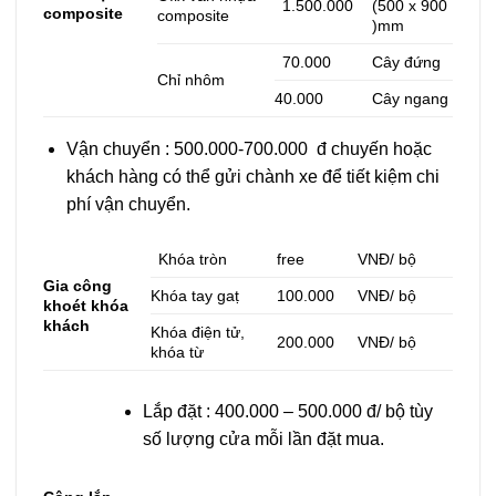
1.500.000
(500 x 900
composite
composite
)mm
70.000
Cây đứng
Chỉ nhôm
40.000
Cây ngang
Vận chuyển : 500.000-700.000 đ chuyến hoặc
khách hàng có thể gửi chành xe để tiết kiệm chi
phí vận chuyển.
Khóa tròn
free
VNĐ/ bộ
Gia công
Khóa tay gaṭ
100.000
VNĐ/ bộ
khoét khóa
khách
Khóa điện tử,
200.000
VNĐ/ bộ
khóa từ
Lắp đặt : 400.000 – 500.000 đ/ bộ tùy
số lượng cửa mỗi lần đặt mua.