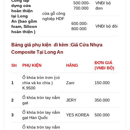
Công lắp
500.000-
VNĐ/ bộ
dựng cửa
700.000
đơn
hoàn thiện
cửa gỗ công
tại Long
nghiệp HDF
An
(bao gồm
600.000-
VNĐ/ bộ đôi
foam, Silicon
800.000
hoàn thiện )
Bảng giá phụ kiện đi kèm :Giá Cửa Nhựa
Composite Tại Long An
ĐƠN GIÁ
Stt
PHỤ KIỆN
HÃNG
(VNĐ/ BỘ)
Ổ khóa tròn trơn (có
1
chìa và ko chìa )
Zani
150.000
K.9500
Ổ khóa tròn tay nắm
2
JERY
350.000
gạt
Ổ khóa tròn tay nắm
3
YES KOREA
500.000
gạt Hàn Quốc
Ổ khóa tròn tay nắm