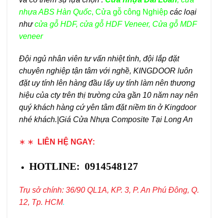
nhựa ABS Hàn Quốc
,
Cửa gỗ công Nghiệp
các loại
như
cửa gỗ HDF
,
cửa gỗ HDF Veneer
,
Cửa gỗ MDF
veneer
Đội ngủ nhân viên tư vấn nhiệt tình, đội lắp đặt
chuyên nghiệp tận tâm với nghề, KINGDOOR luôn
đặt uy tính lên hàng đầu lấy uy tính làm nên thương
hiệu của cty trên thị trường cửa gần 10 năm nay nên
quý khách hàng cứ yên tâm đặt niềm tin ở Kingdoor
nhé khách.|Giá Cửa Nhựa Composite Tại Long An
∗ ∗
LIÊN HỆ NGAY:
HOTLINE: 0914548127
Trụ sở chính: 36/90 QL1A, KP. 3, P. An Phú Đông, Q.
12, Tp. HCM
.