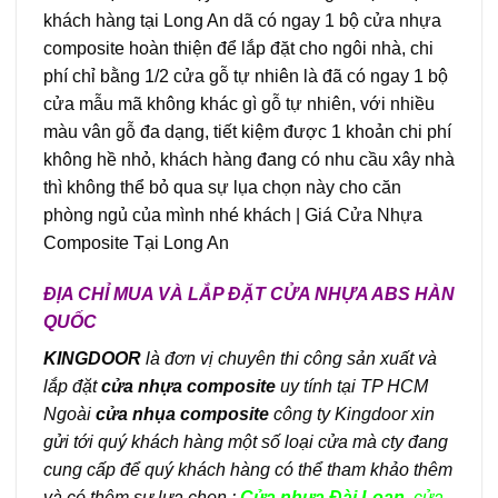
khách hàng tại Long An dã có ngay 1 bộ cửa nhựa
composite hoàn thiện để lắp đặt cho ngôi nhà, chi
phí chỉ bằng 1/2 cửa gỗ tự nhiên là đã có ngay 1 bộ
cửa mẫu mã không khác gì gỗ tự nhiên, với nhiều
màu vân gỗ đa dạng, tiết kiệm được 1 khoản chi phí
không hề nhỏ, khách hàng đang có nhu cầu xây nhà
thì không thể bỏ qua sự lụa chọn này cho căn
phòng ngủ của mình nhé khách | Giá Cửa Nhựa
Composite Tại Long An
ĐỊA CHỈ MUA VÀ LẮP ĐẶT CỬA NHỰA ABS HÀN
QUỐC
KINGDOOR
là đơn vị chuyên thi công sản xuất và
lắp đặt
cửa nhựa composite
uy tính tại TP HCM
Ngoài
cửa nhụa composite
công ty Kingdoor xin
gửi tới quý khách hàng một số loại cửa mà cty đang
cung cấp để quý khách hàng có thể tham khảo thêm
và có thêm sự lựa chọn :
Cửa nhựa Đài Loan
,
cửa