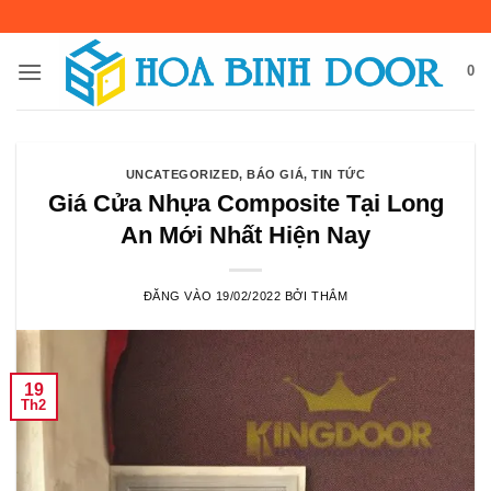
Bỏ
qua
nội
0
dung
UNCATEGORIZED
,
BÁO GIÁ
,
TIN TỨC
Giá Cửa Nhựa Composite Tại Long
An Mới Nhất Hiện Nay
ĐĂNG VÀO
19/02/2022
BỞI
THẮM
19
Th2