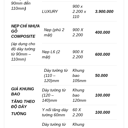
90mm đến
900 x
110mm
)
LUXURY
2.200 x
3.900.000
110
NẸP CHỈ NHỰA
Nẹp (phủ 2
900 X
GỖ
400.000
mặt)
2.200
COMPOSITE
(áp dụng cho
độ dày tường
Nẹp L6 (2
900 X
từ 90mm –
600.000
mặt)
2.200
110mm)
Dày tường từ
Khung
(110 –
bao
50.000
120)mm
105mm
GIÁ KHUNG
Dày tường từ
Khung
BAO
(120 –
bao
100.000
140)mm
120mm
TĂNG THEO
ĐỘ DÀY
Y nối tăng dày
60 X
100.000
TƯỜNG
tường 60mm
2.200
Dày tường từ
Khung