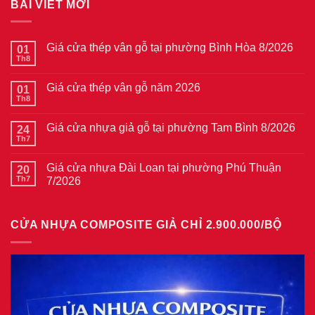
BÀI VIẾT MỚI
Giá cửa thép vân gỗ tại phường Bình Hòa 8/2026
01
Th8
Không
có
bình
Giá cửa thép vân gỗ năm 2026
01
luận
ở
Th8
Không
Giá
có
cửa
bình
thép
Giá cửa nhựa giả gỗ tại phường Tam Bình 8/2026
24
luận
vân
ở
Th7
Không
gỗ
Giá
có
tại
cửa
bình
phường
thép
Giá cửa nhựa Đài Loan tại phường Phú Thuận
20
luận
Bình
vân
ở
Th7
7/2026
Hòa
gỗ
Giá
8/2026
năm
Không
cửa
2026
có
nhựa
bình
giả
CỬA NHỰA COMPOSITE GIẢ CHỈ 2.900.000/BỘ
luận
gỗ
ở
tại
Giá
phường
cửa
Tam
nhựa
Bình
Đài
8/2026
Loan
tại
phường
Phú
Thuận