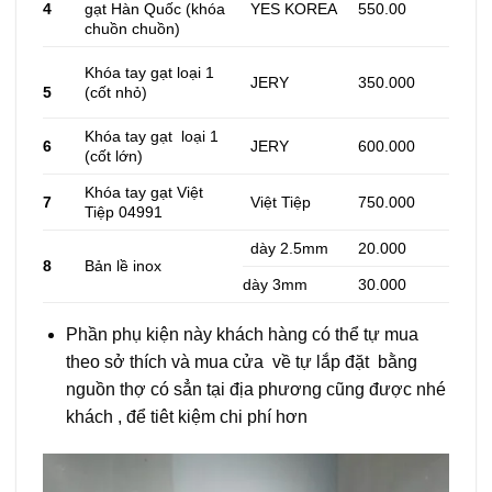
4
gạt Hàn Quốc (khóa
YES KOREA
550.00
chuồn chuồn)
Khóa tay gạt loại 1
JERY
350.000
(cốt nhỏ)
5
Khóa tay gạt loại 1
6
JERY
600.000
(cốt lớn)
Khóa tay gạt Việt
7
Việt Tiệp
750.000
Tiệp 04991
dày 2.5mm
20.000
8
Bản lề inox
dày 3mm
30.000
Phần phụ kiện này khách hàng có thể tự mua
theo sở thích và mua cửa về tự lắp đặt bằng
nguồn thợ có sẳn tại địa phương cũng được nhé
khách , để tiêt kiệm chi phí hơn