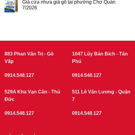
GIÁ
Giá cửa nhựa giả gỗ tại phường Chợ Quán
tại
CỬA
phường
7/2026
NHỰA
Tân
Không
Sơn
COMPOSITE
có
7/2026
THÁNG
bình
luận
7/2026
ở
|
Giá
CỬA
cửa
nhựa
NHỰA
giả
GIẢ
gỗ
GỖ
tại
883 Phan Văn Trị - Gò
1047 Lũy Bán Bích - Tân
phường
Vấp
Chợ
Phú
Quán
7/2026
0914.548.127
0914.548.127
529A Kha Vạn Cân - Thủ
511 Lê Văn Lương - Quận
Đức
7
0914.548.127
0914.548.127