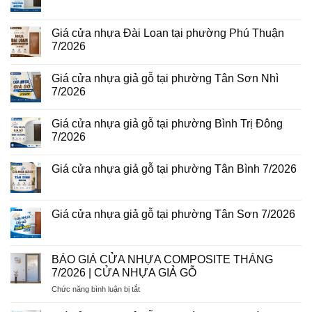
tại
Giá
Không
phường
cửa
có
Bình
thép
bình
Hòa
vân
luận
Giá cửa nhựa Đài Loan tại phường Phú Thuận
8/2026
gỗ
ở
7/2026
năm
Giá
2026
cửa
Không
nhựa
có
giả
Giá cửa nhựa giả gỗ tại phường Tân Sơn Nhì
bình
gỗ
luận
7/2026
tại
ở
phường
Giá
Không
Tam
cửa
có
Bình
Giá cửa nhựa giả gỗ tại phường Bình Trị Đông
nhựa
bình
8/2026
Đài
luận
7/2026
Loan
ở
tại
Giá
Không
phường
cửa
có
Giá cửa nhựa giả gỗ tại phường Tân Bình 7/2026
Phú
nhựa
bình
Thuận
giả
luận
Không
7/2026
gỗ
ở
có
tại
Giá
bình
phường
cửa
luận
Giá cửa nhựa giả gỗ tại phường Tân Sơn 7/2026
Tân
nhựa
ở
Sơn
giả
Giá
Không
Nhì
gỗ
cửa
có
7/2026
tại
nhựa
bình
phường
giả
luận
BÁO GIÁ CỬA NHỰA COMPOSITE THÁNG
Bình
gỗ
ở
Trị
7/2026 | CỬA NHỰA GIẢ GỖ
tại
Giá
Đông
phường
cửa
7/2026
ở
Chức năng bình luận bị tắt
Tân
nhựa
Bình
giả
BÁO
7/2026
gỗ