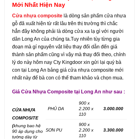
Mới Nhất Hiện Nay
Cửa nhựa composite
là dòng sản phẩm cửa nhựa
gỗ đã xuất hiện từ rất lâu trên thị trường thì chắc
hẳn đây không phải là dòng cửa xa lạ gì với người
dân Long An của chúng ta.Tuy nhiên tùy từng gia
đoạn mà gí nguyên vật liệu thay đổi dẫn đến giá
thành sản phẩm cũng vì vậy mà thay đổi theo, chính
lý do này hôm nay Cty Kingdoor xin gửi lại quý bà
con tại Long An bảng giá cửa nhựa composite mới
nhất này để bà con có thể tham khảo và chọn mua.
Giá Cửa Nhựa Composite tại Long An như sau :
900 x
PHỦ DA
2.200 x
3.000.000
CỬA NHỰA
110
COMPOSITE
900 x
(
khung bao hệ
SƠN PU
2.200 x
3.300.000
90 áp dụng cho
110
tường dày từ