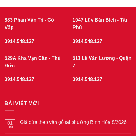
CỬA
cửa
nhựa
NHỰA
giả
GIẢ
gỗ
GỖ
tại
883 Phan Văn Trị - Gò
1047 Lũy Bán Bích - Tân
phường
Vấp
Chợ
Phú
Quán
7/2026
0914.548.127
0914.548.127
529A Kha Vạn Cân - Thủ
511 Lê Văn Lương - Quận
Đức
7
0914.548.127
0914.548.127
BÀI VIẾT MỚI
Giá cửa thép vân gỗ tại phường Bình Hòa 8/2026
01
Th8
Không
có