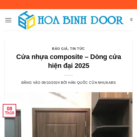
Bỏ
qua
nội
0
dung
BÁO GIÁ
,
TIN TỨC
Cửa nhựa composite – Dòng cửa
hiện đại 2025
ĐĂNG VÀO
08/10/2024
BỞI
HÀN QUỐC CỬA NHỰA ABS
08
Th10