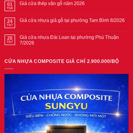
bình
Giá cửa thép vân gỗ năm 2026
01
luận
ở
Th8
Không
Giá
có
cửa
bình
thép
Giá cửa nhựa giả gỗ tại phường Tam Bình 8/2026
24
luận
vân
ở
Th7
Không
gỗ
Giá
có
tại
cửa
bình
phường
thép
Giá cửa nhựa Đài Loan tại phường Phú Thuận
20
luận
Bình
vân
ở
Th7
7/2026
Hòa
gỗ
Giá
8/2026
năm
Không
cửa
2026
có
nhựa
bình
giả
CỬA NHỰA COMPOSITE GIẢ CHỈ 2.900.000/BỘ
luận
gỗ
ở
tại
Giá
phường
cửa
Tam
nhựa
Bình
Đài
8/2026
Loan
tại
phường
Phú
Thuận
7/2026