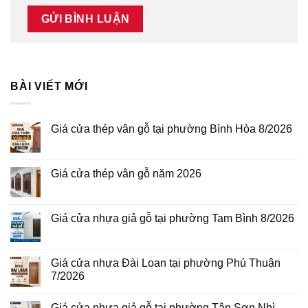
BÀI VIẾT MỚI
Giá cửa thép vân gỗ tại phường Bình Hòa 8/2026
Không
có
bình
luận
Giá cửa thép vân gỗ năm 2026
ở
Giá
Không
cửa
có
thép
bình
vân
luận
Giá cửa nhựa giả gỗ tại phường Tam Bình 8/2026
gỗ
ở
tại
Giá
Không
phường
cửa
có
Bình
thép
bình
Hòa
vân
luận
Giá cửa nhựa Đài Loan tại phường Phú Thuận
8/2026
gỗ
ở
7/2026
năm
Giá
2026
cửa
Không
nhựa
có
giả
Giá cửa nhựa giả gỗ tại phường Tân Sơn Nhì
bình