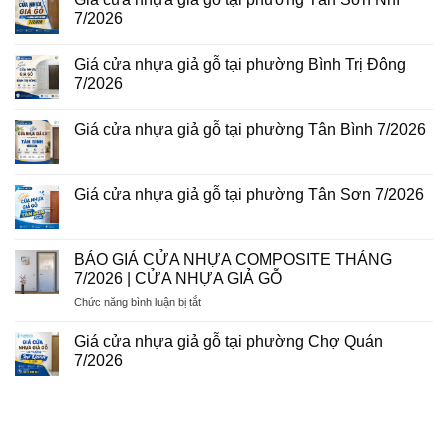
gỗ
luận
7/2026
tại
ở
phường
Giá
Không
Tam
cửa
có
Bình
Giá cửa nhựa giả gỗ tại phường Bình Trị Đông
nhựa
bình
8/2026
Đài
luận
7/2026
Loan
ở
tại
Giá
Không
phường
cửa
có
Giá cửa nhựa giả gỗ tại phường Tân Bình 7/2026
Phú
nhựa
bình
Thuận
giả
luận
Không
7/2026
gỗ
ở
có
tại
Giá
bình
phường
cửa
luận
Giá cửa nhựa giả gỗ tại phường Tân Sơn 7/2026
Tân
nhựa
ở
Sơn
giả
Giá
Không
Nhì
gỗ
cửa
có
7/2026
tại
nhựa
bình
phường
giả
luận
BÁO GIÁ CỬA NHỰA COMPOSITE THÁNG
Bình
gỗ
ở
Trị
7/2026 | CỬA NHỰA GIẢ GỖ
tại
Giá
Đông
phường
cửa
7/2026
ở
Chức năng bình luận bị tắt
Tân
nhựa
Bình
giả
BÁO
7/2026
gỗ
GIÁ
Giá cửa nhựa giả gỗ tại phường Chợ Quán
tại
CỬA
phường
7/2026
NHỰA
Tân
Không
Sơn
COMPOSITE
có
7/2026
THÁNG
bình
luận
7/2026
ở
|
Giá